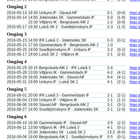
Omgång 2
2016-05-13
19:30
Unbyns IF - Sävast AIF
0-1
(0-0)
[mer i
2016-05-14
14:00
Jokkmokks SK - Gammelstads IF
5-0
(1-0)
[mer i
15:30
Vittjärvs IK - Bergnäsets AIK 2
1-2
(0-0)
[mer i
2016-05-17
19:30
Luleå SK 2 - Svartbjörnsbyns IF
2-3
(1-2)
[mer i
Omgång 3
2016-05-15
14:00
IFK Luleå 3 - Jokkmokks SK
0-3
(0-1)
[mer i
2016-05-21
17:00
Gammelstads IF - Bergnäsets AIK 2
1-0
[mer i
2016-05-25
19:00
Svartbjörnsbyns IF - Unbyns IF
3-2
(0-2)
[mer i
2016-06-17
19:00
Luleå SK 2 - Vittjärvs IK
2-1
(2-0)
[mer i
Omgång 4
2016-05-25
20:15
Bergnäsets AIK 2 - IFK Luleå 3
2-4
[mer i
2016-05-28
13:00
Vittjärvs IK - Gammelstads IF
4-2
(4-1)
[mer i
2016-05-29
16:00
Jokkmokks SK - Sävast AIF
9-4
(4-1)
[mer i
2016-05-31
19:00
Unbyns IF - Luleå SK 2
4-1
(2-1)
[mer i
Omgång 5
2016-06-01
20:00
IFK Luleå 3 - Gammelstads IF
2-1
(2-1)
[mer i
2016-06-04
13:00
Unbyns IF - Vittjärvs IK
1-1
(1-1)
[mer i
2016-06-06
19:00
Sävast AIF - Bergnäsets AIK 2
3-1
(3-1)
[mer i
2016-08-27
14:00
Svartbjörnsbyns IF - Jokkmokks SK
2-1
(2-0)
[mer i
Omgång 6
2016-06-10
19:30
Gammelstads IF - Sävast AIF
3-5
(2-2)
[mer i
2016-06-11
13:00
Vittjärvs IK - IFK Luleå 3
4-1
(0-1)
[mer i
15:00
Jokkmokks SK - Luleå SK 2
13-2
(6-0)
[mer i
2016-09-06
19:00
Bergnäsets AIK 2 - Svartbjörnsbyns IF
0-5
(0-1)
[mer i