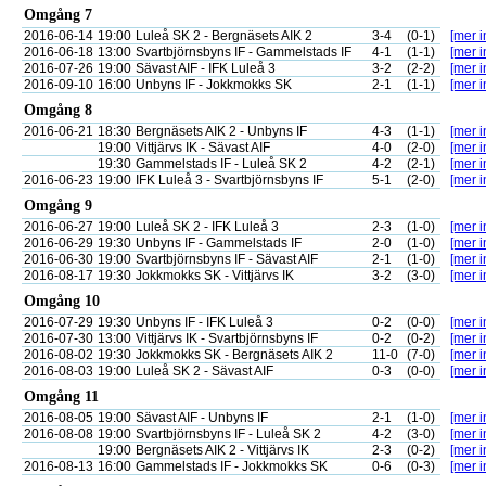
Omgång 7
2016-06-14
19:00
Luleå SK 2 - Bergnäsets AIK 2
3-4
(0-1)
[mer i
2016-06-18
13:00
Svartbjörnsbyns IF - Gammelstads IF
4-1
(1-1)
[mer i
2016-07-26
19:00
Sävast AIF - IFK Luleå 3
3-2
(2-2)
[mer i
2016-09-10
16:00
Unbyns IF - Jokkmokks SK
2-1
(1-1)
[mer i
Omgång 8
2016-06-21
18:30
Bergnäsets AIK 2 - Unbyns IF
4-3
(1-1)
[mer i
19:00
Vittjärvs IK - Sävast AIF
4-0
(2-0)
[mer i
19:30
Gammelstads IF - Luleå SK 2
4-2
(2-1)
[mer i
2016-06-23
19:00
IFK Luleå 3 - Svartbjörnsbyns IF
5-1
(2-0)
[mer i
Omgång 9
2016-06-27
19:00
Luleå SK 2 - IFK Luleå 3
2-3
(1-0)
[mer i
2016-06-29
19:30
Unbyns IF - Gammelstads IF
2-0
(1-0)
[mer i
2016-06-30
19:00
Svartbjörnsbyns IF - Sävast AIF
2-1
(1-0)
[mer i
2016-08-17
19:30
Jokkmokks SK - Vittjärvs IK
3-2
(3-0)
[mer i
Omgång 10
2016-07-29
19:30
Unbyns IF - IFK Luleå 3
0-2
(0-0)
[mer i
2016-07-30
13:00
Vittjärvs IK - Svartbjörnsbyns IF
0-2
(0-2)
[mer i
2016-08-02
19:30
Jokkmokks SK - Bergnäsets AIK 2
11-0
(7-0)
[mer i
2016-08-03
19:00
Luleå SK 2 - Sävast AIF
0-3
(0-0)
[mer i
Omgång 11
2016-08-05
19:00
Sävast AIF - Unbyns IF
2-1
(1-0)
[mer i
2016-08-08
19:00
Svartbjörnsbyns IF - Luleå SK 2
4-2
(3-0)
[mer i
19:00
Bergnäsets AIK 2 - Vittjärvs IK
2-3
(0-2)
[mer i
2016-08-13
16:00
Gammelstads IF - Jokkmokks SK
0-6
(0-3)
[mer i