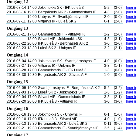
Omgång 12
2016-08-14
14:00
Jokkmokks SK - IFK Luleå 3
5-2
(3-0)
[mer i
2016-08-16
19:00
Bergnäsets AIK 2 - Gammelstads IF
4-3
(2-0)
[mer i
19:00
Unbyns IF - Svartbjörnsbyns IF
2-0
(0-0)
[mer i
2016-09-11
12:00
Vittjärvs IK - Luleå SK 2
6-1
(2-0)
[mer i
Omgång 13
2016-08-21
17:00
Gammelstads IF - Vittjärvs IK
2-2
(2-0)
[mer i
18:00
Sävast AIF - Jokkmokks SK
4-3
(3-1)
[mer i
2016-08-22
20:00
IFK Luleå 3 - Bergnäsets AIK 2
3-0
(2-0)
[mer i
2016-08-23
18:30
Luleå SK 2 - Unbyns IF
3-2
(2-1)
[mer i
Omgång 14
2016-06-04
14:00
Jokkmokks SK - Svartbjörnsbyns IF
4-0
(0-0)
[mer i
2016-08-27
13:00
Vittjärvs IK - Unbyns IF
3-3
(1-1)
[mer i
2016-08-28
17:00
Gammelstads IF - IFK Luleå 3
1-3
(0-0)
[mer i
2016-08-30
19:30
Bergnäsets AIK 2 - Sävast AIF
1-0
(0-0)
[mer i
Omgång 15
2016-06-09
19:00
Svartbjörnsbyns IF - Bergnäsets AIK 2
5-2
(3-2)
[mer i
2016-09-03
17:00
Luleå SK 2 - Jokkmokks SK
1-5
(1-2)
[mer i
2016-09-04
17:00
Sävast AIF - Gammelstads IF
3-3
(2-1)
[mer i
2016-09-20
20:00
IFK Luleå 3 - Vittjärvs IK
3-0
(3-0)
[mer i
Omgång 16
2016-06-16
19:30
Jokkmokks SK - Unbyns IF
6-1
(1-0)
[mer i
2016-09-10
17:00
IFK Luleå 3 - Sävast AIF
4-0
(1-0)
[mer i
2016-09-13
19:30
Bergnäsets AIK 2 - Luleå SK 2
0-11
(0-6)
[mer i
2016-09-21
19:30
Gammelstads IF - Svartbjörnsbyns IF
2-5
(1-4)
[mer i
Omgång 17