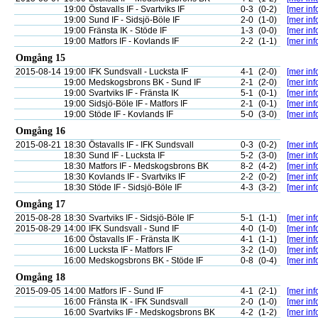
19:00
Östavalls IF - Svartviks IF
0-3
(0-2)
[mer inf
19:00
Sund IF - Sidsjö-Böle IF
2-0
(1-0)
[mer inf
19:00
Fränsta IK - Stöde IF
1-3
(0-0)
[mer inf
19:00
Matfors IF - Kovlands IF
2-2
(1-1)
[mer inf
Omgång 15
2015-08-14
19:00
IFK Sundsvall - Lucksta IF
4-1
(2-0)
[mer inf
19:00
Medskogsbrons BK - Sund IF
2-1
(2-0)
[mer inf
19:00
Svartviks IF - Fränsta IK
5-1
(0-1)
[mer inf
19:00
Sidsjö-Böle IF - Matfors IF
2-1
(0-1)
[mer inf
19:00
Stöde IF - Kovlands IF
5-0
(3-0)
[mer inf
Omgång 16
2015-08-21
18:30
Östavalls IF - IFK Sundsvall
0-3
(0-2)
[mer inf
18:30
Sund IF - Lucksta IF
5-2
(3-0)
[mer inf
18:30
Matfors IF - Medskogsbrons BK
8-2
(4-2)
[mer inf
18:30
Kovlands IF - Svartviks IF
2-2
(0-2)
[mer inf
18:30
Stöde IF - Sidsjö-Böle IF
4-3
(3-2)
[mer inf
Omgång 17
2015-08-28
18:30
Svartviks IF - Sidsjö-Böle IF
5-1
(1-1)
[mer inf
2015-08-29
14:00
IFK Sundsvall - Sund IF
4-0
(1-0)
[mer inf
16:00
Östavalls IF - Fränsta IK
4-1
(1-1)
[mer inf
16:00
Lucksta IF - Matfors IF
3-2
(1-0)
[mer inf
16:00
Medskogsbrons BK - Stöde IF
0-8
(0-4)
[mer inf
Omgång 18
2015-09-05
14:00
Matfors IF - Sund IF
4-1
(2-1)
[mer inf
16:00
Fränsta IK - IFK Sundsvall
2-0
(1-0)
[mer inf
16:00
Svartviks IF - Medskogsbrons BK
4-2
(1-2)
[mer inf