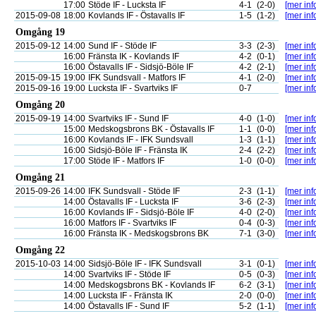
17:00
Stöde IF - Lucksta IF
4-1
(2-0)
[mer inf
2015-09-08
18:00
Kovlands IF - Östavalls IF
1-5
(1-2)
[mer inf
Omgång 19
2015-09-12
14:00
Sund IF - Stöde IF
3-3
(2-3)
[mer inf
16:00
Fränsta IK - Kovlands IF
4-2
(0-1)
[mer inf
16:00
Östavalls IF - Sidsjö-Böle IF
4-2
(2-1)
[mer inf
2015-09-15
19:00
IFK Sundsvall - Matfors IF
4-1
(2-0)
[mer inf
2015-09-16
19:00
Lucksta IF - Svartviks IF
0-7
[mer inf
Omgång 20
2015-09-19
14:00
Svartviks IF - Sund IF
4-0
(1-0)
[mer inf
15:00
Medskogsbrons BK - Östavalls IF
1-1
(0-0)
[mer inf
16:00
Kovlands IF - IFK Sundsvall
1-3
(1-1)
[mer inf
16:00
Sidsjö-Böle IF - Fränsta IK
2-4
(2-2)
[mer inf
17:00
Stöde IF - Matfors IF
1-0
(0-0)
[mer inf
Omgång 21
2015-09-26
14:00
IFK Sundsvall - Stöde IF
2-3
(1-1)
[mer inf
14:00
Östavalls IF - Lucksta IF
3-6
(2-3)
[mer inf
16:00
Kovlands IF - Sidsjö-Böle IF
4-0
(2-0)
[mer inf
16:00
Matfors IF - Svartviks IF
0-4
(0-3)
[mer inf
16:00
Fränsta IK - Medskogsbrons BK
7-1
(3-0)
[mer inf
Omgång 22
2015-10-03
14:00
Sidsjö-Böle IF - IFK Sundsvall
3-1
(0-1)
[mer inf
14:00
Svartviks IF - Stöde IF
0-5
(0-3)
[mer inf
14:00
Medskogsbrons BK - Kovlands IF
6-2
(3-1)
[mer inf
14:00
Lucksta IF - Fränsta IK
2-0
(0-0)
[mer inf
14:00
Östavalls IF - Sund IF
5-2
(1-1)
[mer inf