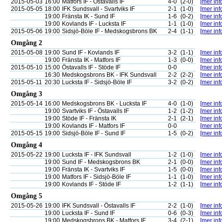
2015-05-03
16:00
Matfors IF - Östavalls IF
4-0
(2-0)
[mer inf
2015-05-05
18:00
IFK Sundsvall - Svartviks IF
2-1
(1-0)
[mer inf
19:00
Fränsta IK - Sund IF
1-6
(0-2)
[mer inf
19:00
Kovlands IF - Lucksta IF
1-1
(1-0)
[mer inf
2015-05-06
19:00
Sidsjö-Böle IF - Medskogsbrons BK
2-4
(1-1)
[mer inf
Omgång 2
2015-05-08
19:00
Sund IF - Kovlands IF
3-2
(1-1)
[mer inf
19:00
Fränsta IK - Matfors IF
1-3
(0-0)
[mer inf
2015-05-10
15:00
Östavalls IF - Stöde IF
0-0
[mer inf
16:30
Medskogsbrons BK - IFK Sundsvall
2-2
(2-2)
[mer inf
2015-05-11
20:30
Lucksta IF - Sidsjö-Böle IF
3-2
(0-2)
[mer inf
Omgång 3
2015-05-14
16:00
Medskogsbrons BK - Lucksta IF
4-0
(1-0)
[mer inf
19:00
Svartviks IF - Östavalls IF
1-2
(1-2)
[mer inf
19:00
Stöde IF - Fränsta IK
2-1
(2-1)
[mer inf
19:00
Kovlands IF - Matfors IF
0-0
[mer inf
2015-05-15
19:00
Sidsjö-Böle IF - Sund IF
1-5
(0-2)
[mer inf
Omgång 4
2015-05-22
19:00
Lucksta IF - IFK Sundsvall
1-2
(1-0)
[mer inf
19:00
Sund IF - Medskogsbrons BK
2-1
(0-0)
[mer inf
19:00
Fränsta IK - Svartviks IF
1-5
(0-0)
[mer inf
19:00
Matfors IF - Sidsjö-Böle IF
1-1
(1-0)
[mer inf
19:00
Kovlands IF - Stöde IF
1-2
(1-1)
[mer inf
Omgång 5
2015-05-26
19:00
IFK Sundsvall - Östavalls IF
2-2
(1-0)
[mer inf
19:00
Lucksta IF - Sund IF
0-6
(0-3)
[mer inf
19:00
Medskogsbrons BK - Matfors IF
3-4
(2-1)
[mer inf