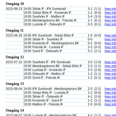
Omgång 10
2015-06-23
19:00
Stöde IF - IFK Sundsvall
3-1
(1-1)
[mer inf
19:00
Sidsjö-Böle IF - Kovlands IF
1-2
(0-0)
[mer inf
19:00
Svartviks IF - Matfors IF
5-4
(3-3)
[mer inf
19:00
Medskogsbrons BK - Fränsta IK
1-1
(0-1)
[mer inf
19:00
Lucksta IF - Östavalls IF
0-3
(0-1)
[mer inf
Omgång 11
2015-06-26
19:00
IFK Sundsvall - Sidsjö-Böle IF
1-0
(0-0)
[mer inf
19:00
Stöde IF - Svartviks IF
0-0
[mer inf
19:00
Kovlands IF - Medskogsbrons BK
0-2
(0-0)
[mer inf
19:00
Fränsta IK - Lucksta IF
3-3
(0-2)
[mer inf
19:00
Sund IF - Östavalls IF
5-2
(2-1)
[mer inf
Omgång 12
2015-07-31
19:00
Svartviks IF - IFK Sundsvall
3-0
(1-0)
[mer inf
19:00
Medskogsbrons BK - Sidsjö-Böle IF
2-3
(1-1)
[mer inf
19:00
Lucksta IF - Kovlands IF
3-3
(2-0)
[mer inf
19:00
Östavalls IF - Matfors IF
1-2
(1-1)
[mer inf
19:00
Sund IF - Fränsta IK
1-2
(0-1)
[mer inf
Omgång 13
2015-08-04
19:00
IFK Sundsvall - Medskogsbrons BK
2-5
(2-2)
[mer inf
19:00
Sidsjö-Böle IF - Lucksta IF
1-2
(0-0)
[mer inf
19:00
Stöde IF - Östavalls IF
4-1
(2-0)
[mer inf
19:00
Kovlands IF - Sund IF
1-2
(1-1)
[mer inf
19:00
Matfors IF - Fränsta IK
2-0
(0-0)
[mer inf
Omgång 14
2015-08-07
19:00
Lucksta IF - Medskogsbrons BK
4-2
(1-2)
[mer inf