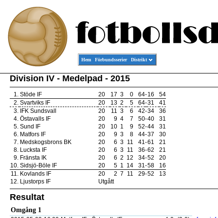
Hem
Förbundsserier
Distrikt
Division IV - Medelpad - 2015
1.
Stöde IF
20
17
3
0
64
-
16
54
2.
Svartviks IF
20
13
2
5
64
-
31
41
3.
IFK Sundsvall
20
11
3
6
42
-
34
36
4.
Östavalls IF
20
9
4
7
50
-
40
31
5.
Sund IF
20
10
1
9
52
-
44
31
6.
Matfors IF
20
9
3
8
44
-
37
30
7.
Medskogsbrons BK
20
6
3
11
41
-
61
21
8.
Lucksta IF
20
6
3
11
36
-
62
21
9.
Fränsta IK
20
6
2
12
34
-
52
20
10.
Sidsjö-Böle IF
20
5
1
14
31
-
58
16
11.
Kovlands IF
20
2
7
11
29
-
52
13
12.
Ljustorps IF
Utgått
Resultat
Omgång 1