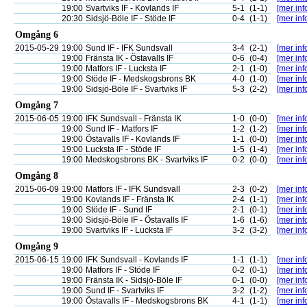
19:00
Svartviks IF - Kovlands IF
5-1
(1-1)
[mer inf
20:30
Sidsjö-Böle IF - Stöde IF
0-4
(1-1)
[mer inf
Omgång 6
2015-05-29
19:00
Sund IF - IFK Sundsvall
3-4
(2-1)
[mer inf
19:00
Fränsta IK - Östavalls IF
0-6
(0-4)
[mer inf
19:00
Matfors IF - Lucksta IF
2-1
(1-0)
[mer inf
19:00
Stöde IF - Medskogsbrons BK
4-0
(1-0)
[mer inf
19:00
Sidsjö-Böle IF - Svartviks IF
5-3
(2-2)
[mer inf
Omgång 7
2015-06-05
19:00
IFK Sundsvall - Fränsta IK
1-0
(0-0)
[mer inf
19:00
Sund IF - Matfors IF
1-2
(1-2)
[mer inf
19:00
Östavalls IF - Kovlands IF
1-1
(0-0)
[mer inf
19:00
Lucksta IF - Stöde IF
1-5
(1-4)
[mer inf
19:00
Medskogsbrons BK - Svartviks IF
0-2
(0-0)
[mer inf
Omgång 8
2015-06-09
19:00
Matfors IF - IFK Sundsvall
2-3
(0-2)
[mer inf
19:00
Kovlands IF - Fränsta IK
2-4
(1-1)
[mer inf
19:00
Stöde IF - Sund IF
2-1
(0-1)
[mer inf
19:00
Sidsjö-Böle IF - Östavalls IF
1-6
(1-6)
[mer inf
19:00
Svartviks IF - Lucksta IF
3-2
(3-2)
[mer inf
Omgång 9
2015-06-15
19:00
IFK Sundsvall - Kovlands IF
1-1
(1-1)
[mer inf
19:00
Matfors IF - Stöde IF
0-2
(0-1)
[mer inf
19:00
Fränsta IK - Sidsjö-Böle IF
0-1
(0-0)
[mer inf
19:00
Sund IF - Svartviks IF
3-2
(1-2)
[mer inf
19:00
Östavalls IF - Medskogsbrons BK
4-1
(1-1)
[mer inf