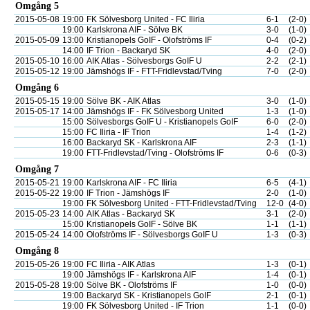
Omgång 5
2015-05-08
19:00
FK Sölvesborg United - FC Iliria
6-1
(2-0)
19:00
Karlskrona AIF - Sölve BK
3-0
(1-0)
2015-05-09
13:00
Kristianopels GoIF - Olofströms IF
0-4
(0-2)
14:00
IF Trion - Backaryd SK
4-0
(2-0)
2015-05-10
16:00
AIK Atlas - Sölvesborgs GoIF U
2-2
(2-1)
2015-05-12
19:00
Jämshögs IF - FTT-Fridlevstad/Tving
7-0
(2-0)
Omgång 6
2015-05-15
19:00
Sölve BK - AIK Atlas
3-0
(1-0)
2015-05-17
14:00
Jämshögs IF - FK Sölvesborg United
1-3
(1-0)
15:00
Sölvesborgs GoIF U - Kristianopels GoIF
6-0
(2-0)
15:00
FC Iliria - IF Trion
1-4
(1-2)
16:00
Backaryd SK - Karlskrona AIF
2-3
(1-1)
19:00
FTT-Fridlevstad/Tving - Olofströms IF
0-6
(0-3)
Omgång 7
2015-05-21
19:00
Karlskrona AIF - FC Iliria
6-5
(4-1)
2015-05-22
19:00
IF Trion - Jämshögs IF
2-0
(1-0)
19:00
FK Sölvesborg United - FTT-Fridlevstad/Tving
12-0
(4-0)
2015-05-23
14:00
AIK Atlas - Backaryd SK
3-1
(2-0)
15:00
Kristianopels GoIF - Sölve BK
1-1
(1-1)
2015-05-24
14:00
Olofströms IF - Sölvesborgs GoIF U
1-3
(0-3)
Omgång 8
2015-05-26
19:00
FC Iliria - AIK Atlas
1-3
(0-1)
19:00
Jämshögs IF - Karlskrona AIF
1-4
(0-1)
2015-05-28
19:00
Sölve BK - Olofströms IF
1-0
(0-0)
19:00
Backaryd SK - Kristianopels GoIF
2-1
(0-1)
19:00
FK Sölvesborg United - IF Trion
1-1
(0-0)