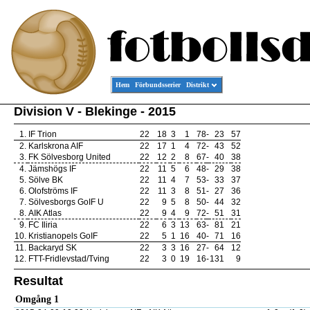
Hem
Förbundsserier
Distrikt
Division V - Blekinge - 2015
1.
IF Trion
22
18
3
1
78
-
23
57
2.
Karlskrona AIF
22
17
1
4
72
-
43
52
3.
FK Sölvesborg United
22
12
2
8
67
-
40
38
4.
Jämshögs IF
22
11
5
6
48
-
29
38
5.
Sölve BK
22
11
4
7
53
-
33
37
6.
Olofströms IF
22
11
3
8
51
-
27
36
7.
Sölvesborgs GoIF U
22
9
5
8
50
-
44
32
8.
AIK Atlas
22
9
4
9
72
-
51
31
9.
FC Iliria
22
6
3
13
63
-
81
21
10.
Kristianopels GoIF
22
5
1
16
40
-
71
16
11.
Backaryd SK
22
3
3
16
27
-
64
12
12.
FTT-Fridlevstad/Tving
22
3
0
19
16
-
131
9
Resultat
Omgång 1