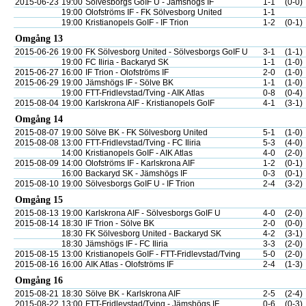
2015-06-23
19:00
Sölvesborgs GoIF U - Jämshögs IF
1-1
(0-0)
19:00
Olofströms IF - FK Sölvesborg United
1-1
19:00
Kristianopels GoIF - IF Trion
1-2
(0-1)
Omgång 13
2015-06-26
19:00
FK Sölvesborg United - Sölvesborgs GoIF U
3-1
(1-1)
19:00
FC Iliria - Backaryd SK
1-1
(1-0)
2015-06-27
16:00
IF Trion - Olofströms IF
2-0
(1-0)
2015-06-29
19:00
Jämshögs IF - Sölve BK
1-1
(1-0)
19:00
FTT-Fridlevstad/Tving - AIK Atlas
0-8
(0-4)
2015-08-04
19:00
Karlskrona AIF - Kristianopels GoIF
4-1
(3-1)
Omgång 14
2015-08-07
19:00
Sölve BK - FK Sölvesborg United
5-1
(1-0)
2015-08-08
13:00
FTT-Fridlevstad/Tving - FC Iliria
5-3
(4-0)
14:00
Kristianopels GoIF - AIK Atlas
4-0
(2-0)
2015-08-09
14:00
Olofströms IF - Karlskrona AIF
1-2
(0-1)
16:00
Backaryd SK - Jämshögs IF
0-3
(0-1)
2015-08-10
19:00
Sölvesborgs GoIF U - IF Trion
2-4
(3-2)
Omgång 15
2015-08-13
19:00
Karlskrona AIF - Sölvesborgs GoIF U
4-0
(2-0)
2015-08-14
18:30
IF Trion - Sölve BK
2-0
(0-0)
18:30
FK Sölvesborg United - Backaryd SK
4-2
(3-1)
18:30
Jämshögs IF - FC Iliria
3-3
(2-0)
2015-08-15
13:00
Kristianopels GoIF - FTT-Fridlevstad/Tving
5-0
(2-0)
2015-08-16
16:00
AIK Atlas - Olofströms IF
2-4
(1-3)
Omgång 16
2015-08-21
18:30
Sölve BK - Karlskrona AIF
2-5
(2-4)
2015-08-22
13:00
FTT-Fridlevstad/Tving - Jämshögs IF
0-6
(0-3)