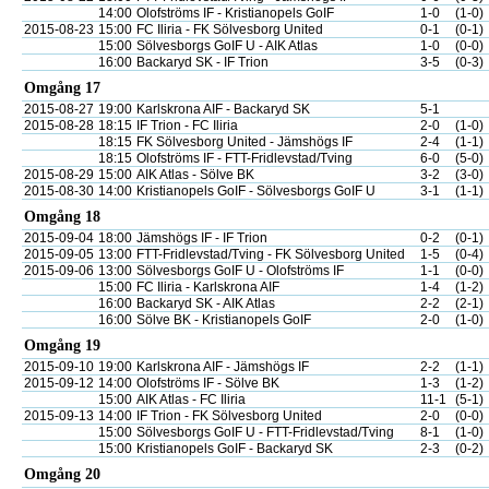
14:00
Olofströms IF - Kristianopels GoIF
1-0
(1-0)
2015-08-23
15:00
FC Iliria - FK Sölvesborg United
0-1
(0-1)
15:00
Sölvesborgs GoIF U - AIK Atlas
1-0
(0-0)
16:00
Backaryd SK - IF Trion
3-5
(0-3)
Omgång 17
2015-08-27
19:00
Karlskrona AIF - Backaryd SK
5-1
2015-08-28
18:15
IF Trion - FC Iliria
2-0
(1-0)
18:15
FK Sölvesborg United - Jämshögs IF
2-4
(1-1)
18:15
Olofströms IF - FTT-Fridlevstad/Tving
6-0
(5-0)
2015-08-29
15:00
AIK Atlas - Sölve BK
3-2
(3-0)
2015-08-30
14:00
Kristianopels GoIF - Sölvesborgs GoIF U
3-1
(1-1)
Omgång 18
2015-09-04
18:00
Jämshögs IF - IF Trion
0-2
(0-1)
2015-09-05
13:00
FTT-Fridlevstad/Tving - FK Sölvesborg United
1-5
(0-4)
2015-09-06
13:00
Sölvesborgs GoIF U - Olofströms IF
1-1
(0-0)
15:00
FC Iliria - Karlskrona AIF
1-4
(1-2)
16:00
Backaryd SK - AIK Atlas
2-2
(2-1)
16:00
Sölve BK - Kristianopels GoIF
2-0
(1-0)
Omgång 19
2015-09-10
19:00
Karlskrona AIF - Jämshögs IF
2-2
(1-1)
2015-09-12
14:00
Olofströms IF - Sölve BK
1-3
(1-2)
15:00
AIK Atlas - FC Iliria
11-1
(5-1)
2015-09-13
14:00
IF Trion - FK Sölvesborg United
2-0
(0-0)
15:00
Sölvesborgs GoIF U - FTT-Fridlevstad/Tving
8-1
(1-0)
15:00
Kristianopels GoIF - Backaryd SK
2-3
(0-2)
Omgång 20