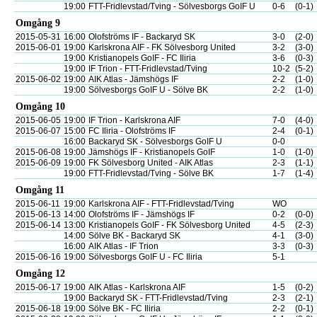
19:00
FTT-Fridlevstad/Tving - Sölvesborgs GoIF U
0-6
(0-1)
Omgång 9
2015-05-31
16:00
Olofströms IF - Backaryd SK
3-0
(2-0)
2015-06-01
19:00
Karlskrona AIF - FK Sölvesborg United
3-2
(3-0)
19:00
Kristianopels GoIF - FC Iliria
3-6
(0-3)
19:00
IF Trion - FTT-Fridlevstad/Tving
10-2
(5-2)
2015-06-02
19:00
AIK Atlas - Jämshögs IF
2-2
(1-0)
19:00
Sölvesborgs GoIF U - Sölve BK
2-2
(1-0)
Omgång 10
2015-06-05
19:00
IF Trion - Karlskrona AIF
7-0
(4-0)
2015-06-07
15:00
FC Iliria - Olofströms IF
2-4
(0-1)
16:00
Backaryd SK - Sölvesborgs GoIF U
0-0
2015-06-08
19:00
Jämshögs IF - Kristianopels GoIF
1-0
(1-0)
2015-06-09
19:00
FK Sölvesborg United - AIK Atlas
2-3
(1-1)
19:00
FTT-Fridlevstad/Tving - Sölve BK
1-7
(1-4)
Omgång 11
2015-06-11
19:00
Karlskrona AIF - FTT-Fridlevstad/Tving
WO
2015-06-13
14:00
Olofströms IF - Jämshögs IF
0-2
(0-0)
2015-06-14
13:00
Kristianopels GoIF - FK Sölvesborg United
4-5
(2-3)
14:00
Sölve BK - Backaryd SK
4-1
(3-0)
16:00
AIK Atlas - IF Trion
3-3
(0-3)
2015-06-16
19:00
Sölvesborgs GoIF U - FC Iliria
5-1
Omgång 12
2015-06-17
19:00
AIK Atlas - Karlskrona AIF
1-5
(0-2)
19:00
Backaryd SK - FTT-Fridlevstad/Tving
2-3
(2-1)
2015-06-18
19:00
Sölve BK - FC Iliria
2-2
(0-1)