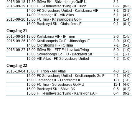
2015-09-18
17:30
Sölve BK - Sölvesborgs GoIF U
3-1
2015-09-19
13:00
FTT-Fridlevstad/Tving - IF Trion
0-5
(0-3)
14:00
FK Sölvesborg United - Karlskrona AIF
7-1
(3-1)
14:00
Jämshögs IF - AIK Atlas
6-1
(4-0)
2015-09-20
15:00
FC Iliria - Kristianopels GoIF
1-9
(1-4)
16:00
Backaryd SK - Olofströms IF
0-1
(0-1)
Omgång 21
2015-09-24
19:00
Karlskrona AIF - IF Trion
2-6
(1-5)
2015-09-26
13:00
Kristianopels GoIF - Jämshögs IF
3-0
(3-0)
14:00
Olofströms IF - FC Iliria
7-1
(5-1)
2015-09-27
13:00
Sölve BK - FTT-Fridlevstad/Tving
5-0
(1-0)
16:00
Sölvesborgs GoIF U - Backaryd SK
5-1
(1-1)
16:00
AIK Atlas - FK Sölvesborg United
4-2
(1-0)
Omgång 22
2015-10-04
15:00
IF Trion - AIK Atlas
4-3
(1-3)
15:00
FK Sölvesborg United - Kristianopels GoIF
4-1
(4-0)
15:00
Jämshögs IF - Olofströms IF
1-0
(1-0)
15:00
FC Iliria - Sölvesborgs GoIF U
11-1
(4-0)
15:00
Backaryd SK - Sölve BK
0-5
(0-3)
15:00
FTT-Fridlevstad/Tving - Karlskrona AIF
0-4
(0-2)