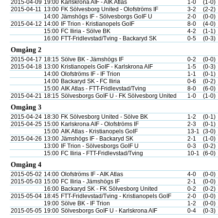
2015-04-09
19:00
Karlskrona AIF - AIK Atlas
1-0
(1-0)
2015-04-11
13:00
FK Sölvesborg United - Olofströms IF
3-2
(2-2)
14:00
Jämshögs IF - Sölvesborgs GoIF U
2-0
(0-0)
2015-04-12
14:00
IF Trion - Kristianopels GoIF
8-0
(4-0)
15:00
FC Iliria - Sölve BK
4-2
(1-1)
16:00
FTT-Fridlevstad/Tving - Backaryd SK
0-5
(0-3)
Omgång 2
2015-04-17
18:15
Sölve BK - Jämshögs IF
0-2
(0-0)
2015-04-18
13:00
Kristianopels GoIF - Karlskrona AIF
1-5
(0-3)
14:00
Olofströms IF - IF Trion
1-1
(0-1)
14:00
Backaryd SK - FC Iliria
0-6
(0-2)
15:00
AIK Atlas - FTT-Fridlevstad/Tving
8-0
(6-0)
2015-04-21
18:15
Sölvesborgs GoIF U - FK Sölvesborg United
1-0
(1-0)
Omgång 3
2015-04-24
18:30
FK Sölvesborg United - Sölve BK
1-2
(0-1)
2015-04-25
15:00
Karlskrona AIF - Olofströms IF
2-3
(0-1)
15:00
AIK Atlas - Kristianopels GoIF
13-1
(3-0)
2015-04-26
13:00
Jämshögs IF - Backaryd SK
2-1
(1-0)
13:00
IF Trion - Sölvesborgs GoIF U
0-3
(0-2)
15:00
FC Iliria - FTT-Fridlevstad/Tving
10-1
(6-0)
Omgång 4
2015-05-02
14:00
Olofströms IF - AIK Atlas
4-0
(0-0)
2015-05-03
15:00
FC Iliria - Jämshögs IF
2-1
(0-0)
16:00
Backaryd SK - FK Sölvesborg United
0-2
(0-2)
2015-05-04
18:45
FTT-Fridlevstad/Tving - Kristianopels GoIF
2-0
(0-0)
19:00
Sölve BK - IF Trion
1-2
(0-0)
2015-05-05
19:00
Sölvesborgs GoIF U - Karlskrona AIF
0-4
(0-3)