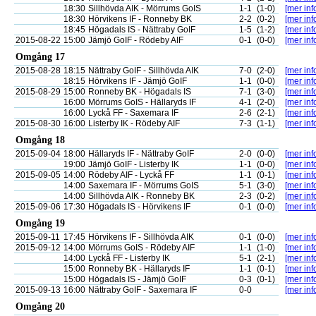
18:30
Sillhövda AIK - Mörrums GoIS
1-1
(1-0)
[mer inf
18:30
Hörvikens IF - Ronneby BK
2-2
(0-2)
[mer inf
18:45
Högadals IS - Nättraby GoIF
1-5
(1-2)
[mer inf
2015-08-22
15:00
Jämjö GoIF - Rödeby AIF
0-1
(0-0)
[mer inf
Omgång 17
2015-08-28
18:15
Nättraby GoIF - Sillhövda AIK
7-0
(2-0)
[mer inf
18:15
Hörvikens IF - Jämjö GoIF
1-1
(0-0)
[mer inf
2015-08-29
15:00
Ronneby BK - Högadals IS
7-1
(3-0)
[mer inf
16:00
Mörrums GoIS - Hällaryds IF
4-1
(2-0)
[mer inf
16:00
Lyckå FF - Saxemara IF
2-6
(2-1)
[mer inf
2015-08-30
16:00
Listerby IK - Rödeby AIF
7-3
(1-1)
[mer inf
Omgång 18
2015-09-04
18:00
Hällaryds IF - Nättraby GoIF
2-0
(0-0)
[mer inf
19:00
Jämjö GoIF - Listerby IK
1-1
(0-0)
[mer inf
2015-09-05
14:00
Rödeby AIF - Lyckå FF
1-1
(0-1)
[mer inf
14:00
Saxemara IF - Mörrums GoIS
5-1
(3-0)
[mer inf
14:00
Sillhövda AIK - Ronneby BK
2-3
(0-2)
[mer inf
2015-09-06
17:30
Högadals IS - Hörvikens IF
0-1
(0-0)
[mer inf
Omgång 19
2015-09-11
17:45
Hörvikens IF - Sillhövda AIK
0-1
(0-0)
[mer inf
2015-09-12
14:00
Mörrums GoIS - Rödeby AIF
1-1
(1-0)
[mer inf
14:00
Lyckå FF - Listerby IK
5-1
(2-1)
[mer inf
15:00
Ronneby BK - Hällaryds IF
1-1
(0-1)
[mer inf
15:00
Högadals IS - Jämjö GoIF
0-3
(0-1)
[mer inf
2015-09-13
16:00
Nättraby GoIF - Saxemara IF
0-0
[mer inf
Omgång 20