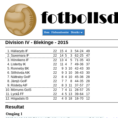
Hem
Förbundsserier
Distrikt
Division IV - Blekinge - 2015
1.
Hällaryds IF
22
15
4
3
54
-
24
49
2.
Saxemara IF
22
14
5
3
62
-
25
47
3.
Hörvikens IF
22
13
4
5
71
-
35
43
4.
Listerby IK
22
11
4
7
49
-
36
37
5.
Ronneby BK
22
9
3
10
42
-
43
30
6.
Sillhövda AIK
22
9
3
10
36
-
43
30
7.
Nättraby GoIF
22
8
4
10
45
-
36
28
8.
Jämjö GoIF
22
7
7
8
44
-
35
28
9.
Rödeby AIF
22
8
3
11
37
-
57
27
10.
Mörrums GoIS
22
7
4
11
28
-
57
25
11.
Lyckå FF
22
4
5
13
39
-
64
17
12.
Högadals IS
22
4
0
18
18
-
70
12
Resultat
Omgång 1