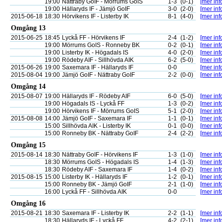
19:00
Nättraby GoIF - Mörrums GoIS
1-3
(0-1)
[mer inf
19:00
Hällaryds IF - Jämjö GoIF
3-0
(2-0)
[mer inf
2015-06-18
18:30
Hörvikens IF - Listerby IK
8-1
(4-0)
[mer inf
Omgång 13
2015-06-25
18:45
Lyckå FF - Hörvikens IF
2-4
(1-2)
[mer inf
19:00
Mörrums GoIS - Ronneby BK
0-2
(0-1)
[mer inf
19:00
Listerby IK - Högadals IS
4-0
(2-0)
[mer inf
19:00
Rödeby AIF - Sillhövda AIK
6-2
(5-0)
[mer inf
2015-06-26
19:00
Saxemara IF - Hällaryds IF
0-0
[mer inf
2015-08-04
19:00
Jämjö GoIF - Nättraby GoIF
2-2
(0-0)
[mer inf
Omgång 14
2015-08-07
19:00
Hällaryds IF - Rödeby AIF
6-0
(5-0)
[mer inf
19:00
Högadals IS - Lyckå FF
1-3
(0-2)
[mer inf
19:00
Hörvikens IF - Mörrums GoIS
5-1
(2-0)
[mer inf
2015-08-08
14:00
Jämjö GoIF - Saxemara IF
1-1
(0-1)
[mer inf
15:00
Sillhövda AIK - Listerby IK
0-1
(0-0)
[mer inf
15:00
Ronneby BK - Nättraby GoIF
2-4
(2-2)
[mer inf
Omgång 15
2015-08-14
18:30
Nättraby GoIF - Hörvikens IF
1-3
(1-0)
[mer inf
18:30
Mörrums GoIS - Högadals IS
1-4
(1-3)
[mer inf
18:30
Rödeby AIF - Saxemara IF
1-4
(0-2)
[mer inf
2015-08-15
15:00
Listerby IK - Hällaryds IF
1-2
(0-1)
[mer inf
15:00
Ronneby BK - Jämjö GoIF
2-1
(1-0)
[mer inf
16:00
Lyckå FF - Sillhövda AIK
0-0
[mer inf
Omgång 16
2015-08-21
18:30
Saxemara IF - Listerby IK
2-2
(1-1)
[mer inf
18:30
Hällaryds IF - Lyckå FF
4-2
(2-1)
[mer inf