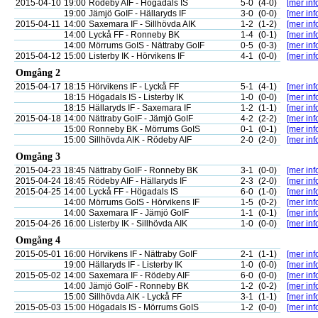
2015-04-10
19:00
Rödeby AIF - Högadals IS
5-0
(4-0)
[mer inf
19:00
Jämjö GoIF - Hällaryds IF
3-0
(0-0)
[mer inf
2015-04-11
14:00
Saxemara IF - Sillhövda AIK
1-2
(1-2)
[mer inf
14:00
Lyckå FF - Ronneby BK
1-4
(0-1)
[mer inf
14:00
Mörrums GoIS - Nättraby GoIF
0-5
(0-3)
[mer inf
2015-04-12
15:00
Listerby IK - Hörvikens IF
4-1
(0-0)
[mer inf
Omgång 2
2015-04-17
18:15
Hörvikens IF - Lyckå FF
5-1
(4-1)
[mer inf
18:15
Högadals IS - Listerby IK
1-0
(0-0)
[mer inf
18:15
Hällaryds IF - Saxemara IF
1-2
(1-1)
[mer inf
2015-04-18
14:00
Nättraby GoIF - Jämjö GoIF
4-2
(2-2)
[mer inf
15:00
Ronneby BK - Mörrums GoIS
0-1
(0-1)
[mer inf
15:00
Sillhövda AIK - Rödeby AIF
2-0
(2-0)
[mer inf
Omgång 3
2015-04-23
18:45
Nättraby GoIF - Ronneby BK
3-1
(0-0)
[mer inf
2015-04-24
18:45
Rödeby AIF - Hällaryds IF
2-3
(2-0)
[mer inf
2015-04-25
14:00
Lyckå FF - Högadals IS
6-0
(1-0)
[mer inf
14:00
Mörrums GoIS - Hörvikens IF
1-5
(0-2)
[mer inf
14:00
Saxemara IF - Jämjö GoIF
1-1
(0-1)
[mer inf
2015-04-26
16:00
Listerby IK - Sillhövda AIK
1-0
(0-0)
[mer inf
Omgång 4
2015-05-01
16:00
Hörvikens IF - Nättraby GoIF
2-1
(1-1)
[mer inf
19:00
Hällaryds IF - Listerby IK
1-0
(0-0)
[mer inf
2015-05-02
14:00
Saxemara IF - Rödeby AIF
6-0
(0-0)
[mer inf
14:00
Jämjö GoIF - Ronneby BK
1-2
(0-2)
[mer inf
15:00
Sillhövda AIK - Lyckå FF
3-1
(1-1)
[mer inf
2015-05-03
15:00
Högadals IS - Mörrums GoIS
1-2
(0-0)
[mer inf