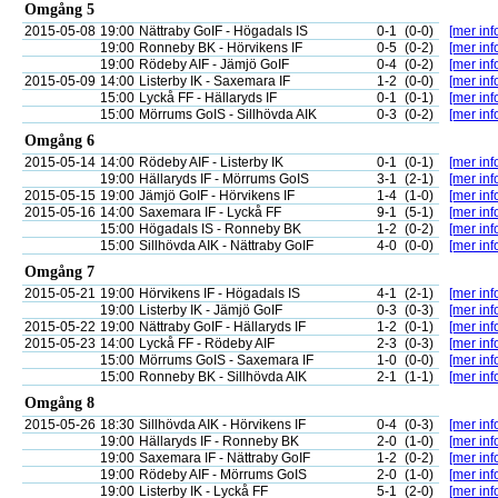
Omgång 5
2015-05-08
19:00
Nättraby GoIF - Högadals IS
0-1
(0-0)
[mer inf
19:00
Ronneby BK - Hörvikens IF
0-5
(0-2)
[mer inf
19:00
Rödeby AIF - Jämjö GoIF
0-4
(0-2)
[mer inf
2015-05-09
14:00
Listerby IK - Saxemara IF
1-2
(0-0)
[mer inf
15:00
Lyckå FF - Hällaryds IF
0-1
(0-1)
[mer inf
15:00
Mörrums GoIS - Sillhövda AIK
0-3
(0-2)
[mer inf
Omgång 6
2015-05-14
14:00
Rödeby AIF - Listerby IK
0-1
(0-1)
[mer inf
19:00
Hällaryds IF - Mörrums GoIS
3-1
(2-1)
[mer inf
2015-05-15
19:00
Jämjö GoIF - Hörvikens IF
1-4
(1-0)
[mer inf
2015-05-16
14:00
Saxemara IF - Lyckå FF
9-1
(5-1)
[mer inf
15:00
Högadals IS - Ronneby BK
1-2
(0-2)
[mer inf
15:00
Sillhövda AIK - Nättraby GoIF
4-0
(0-0)
[mer inf
Omgång 7
2015-05-21
19:00
Hörvikens IF - Högadals IS
4-1
(2-1)
[mer inf
19:00
Listerby IK - Jämjö GoIF
0-3
(0-3)
[mer inf
2015-05-22
19:00
Nättraby GoIF - Hällaryds IF
1-2
(0-1)
[mer inf
2015-05-23
14:00
Lyckå FF - Rödeby AIF
2-3
(0-3)
[mer inf
15:00
Mörrums GoIS - Saxemara IF
1-0
(0-0)
[mer inf
15:00
Ronneby BK - Sillhövda AIK
2-1
(1-1)
[mer inf
Omgång 8
2015-05-26
18:30
Sillhövda AIK - Hörvikens IF
0-4
(0-3)
[mer inf
19:00
Hällaryds IF - Ronneby BK
2-0
(1-0)
[mer inf
19:00
Saxemara IF - Nättraby GoIF
1-2
(0-2)
[mer inf
19:00
Rödeby AIF - Mörrums GoIS
2-0
(1-0)
[mer inf
19:00
Listerby IK - Lyckå FF
5-1
(2-0)
[mer inf