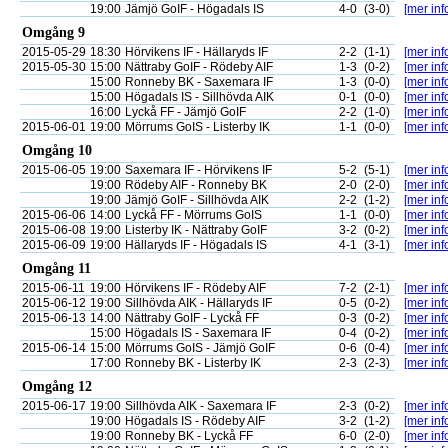
19:00
Jämjö GoIF - Högadals IS
4-0
(3-0)
[mer inf
Omgång 9
2015-05-29
18:30
Hörvikens IF - Hällaryds IF
2-2
(1-1)
[mer inf
2015-05-30
15:00
Nättraby GoIF - Rödeby AIF
1-3
(0-2)
[mer inf
15:00
Ronneby BK - Saxemara IF
1-3
(0-0)
[mer inf
15:00
Högadals IS - Sillhövda AIK
0-1
(0-0)
[mer inf
16:00
Lyckå FF - Jämjö GoIF
2-2
(1-0)
[mer inf
2015-06-01
19:00
Mörrums GoIS - Listerby IK
1-1
(0-0)
[mer inf
Omgång 10
2015-06-05
19:00
Saxemara IF - Hörvikens IF
5-2
(5-1)
[mer inf
19:00
Rödeby AIF - Ronneby BK
2-0
(2-0)
[mer inf
19:00
Jämjö GoIF - Sillhövda AIK
2-2
(1-2)
[mer inf
2015-06-06
14:00
Lyckå FF - Mörrums GoIS
1-1
(0-0)
[mer inf
2015-06-08
19:00
Listerby IK - Nättraby GoIF
3-2
(0-2)
[mer inf
2015-06-09
19:00
Hällaryds IF - Högadals IS
4-1
(3-1)
[mer inf
Omgång 11
2015-06-11
19:00
Hörvikens IF - Rödeby AIF
7-2
(2-1)
[mer inf
2015-06-12
19:00
Sillhövda AIK - Hällaryds IF
0-5
(0-2)
[mer inf
2015-06-13
14:00
Nättraby GoIF - Lyckå FF
0-3
(0-2)
[mer inf
15:00
Högadals IS - Saxemara IF
0-4
(0-2)
[mer inf
2015-06-14
15:00
Mörrums GoIS - Jämjö GoIF
0-6
(0-4)
[mer inf
17:00
Ronneby BK - Listerby IK
2-3
(2-3)
[mer inf
Omgång 12
2015-06-17
19:00
Sillhövda AIK - Saxemara IF
2-3
(0-2)
[mer inf
19:00
Högadals IS - Rödeby AIF
3-2
(1-2)
[mer inf
19:00
Ronneby BK - Lyckå FF
6-0
(2-0)
[mer inf