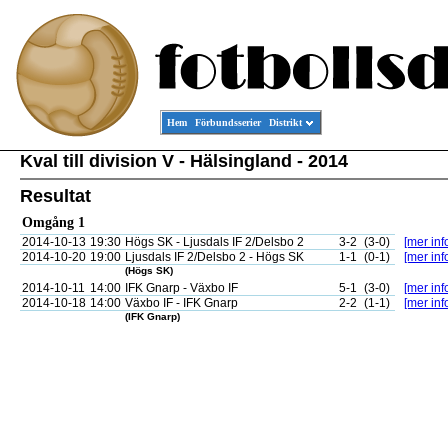
Hem
Förbundsserier
Distrikt
Kval till division V - Hälsingland - 2014
Resultat
Omgång 1
2014-10-13
19:30
Högs SK - Ljusdals IF 2/Delsbo 2
3-2
(3-0)
[mer inf
2014-10-20
19:00
Ljusdals IF 2/Delsbo 2 - Högs SK
1-1
(0-1)
[mer inf
(Högs SK)
2014-10-11
14:00
IFK Gnarp - Växbo IF
5-1
(3-0)
[mer inf
2014-10-18
14:00
Växbo IF - IFK Gnarp
2-2
(1-1)
[mer inf
(IFK Gnarp)