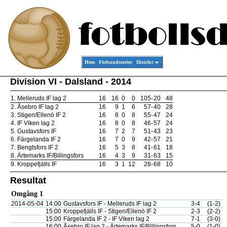
Hem
Förbundsserier
Distrikt
Division VI - Dalsland - 2014
1.
Melleruds IF lag 2
16
16
0
0
105
-
20
48
2.
Åsebro IF lag 2
16
9
1
6
57
-
40
28
3.
Stigen/Ellenö IF 2
16
8
0
8
55
-
47
24
4.
IF Viken lag 2
16
8
0
8
46
-
57
24
5.
Gustavsfors IF
16
7
2
7
51
-
43
23
6.
Färgelanda IF 2
16
7
0
9
42
-
57
21
7.
Bengtsfors IF 2
16
5
3
8
41
-
61
18
8.
Ärtemarks IF/Billingsfors
16
4
3
9
31
-
63
15
9.
Kroppefjälls IF
16
3
1
12
28
-
68
10
Resultat
Omgång 1
2014-05-04
14:00
Gustavsfors IF - Melleruds IF lag 2
3-4
(1-2)
15:00
Kroppefjälls IF - Stigen/Ellenö IF 2
2-3
(2-2)
15:00
Färgelanda IF 2 - IF Viken lag 2
7-1
(3-0)
16:00
Åsebro IF lag 2 - Ärtemarks IF/Billingsfors
5-0
(1-0)