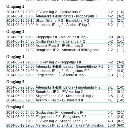
Omgång 2
2014-05-07
19:00
IF Viken lag 2 - Gustavsfors IF
3-2
(1-0)
2014-05-10
16:00
Ärtemarks IF/Billingsfors - Kroppefjälls IF
4-2
(3-2)
2014-05-12
19:15
Stigen/Ellenö IF 2 - Bengtsfors IF 2
4-1
(2-1)
2014-08-04
19:00
Melleruds IF lag 2 - Åsebro IF lag 2
5-2
(1-1)
Omgång 3
2014-05-15
19:00
Kroppefjälls IF - Melleruds IF lag 2
0-9
(0-2)
2014-05-17
14:00
Gustavsfors IF - Färgelanda IF 2
5-2
(1-1)
2014-05-18
16:00
Åsebro IF lag 2 - IF Viken lag 2
9-1
(4-1)
17:00
Bengtsfors IF 2 - Ärtemarks IF/Billingsfors
2-2
(1-1)
Omgång 4
2014-05-21
19:00
IF Viken lag 2 - Kroppefjälls IF
6-2
(3-3)
2014-05-24
15:00
Ärtemarks IF/Billingsfors - Stigen/Ellenö IF 2
1-4
(1-3)
2014-05-25
14:00
Melleruds IF lag 2 - Bengtsfors IF 2
9-1
(4-0)
2014-05-26
19:00
Färgelanda IF 2 - Åsebro IF lag 2
1-3
(1-1)
Omgång 5
2014-05-29
19:00
Ärtemarks IF/Billingsfors - Färgelanda IF 2
2-1
(1-0)
2014-06-01
16:00
Bengtsfors IF 2 - IF Viken lag 2
2-1
(0-1)
2014-06-02
19:00
Stigen/Ellenö IF 2 - Melleruds IF lag 2
3-5
(1-3)
2014-06-03
19:30
Åsebro IF lag 2 - Gustavsfors IF
4-1
(1-0)
Omgång 6
2014-06-06
14:00
Gustavsfors IF - Kroppefjälls IF
5-1
(2-1)
2014-06-09
19:00
Färgelanda IF 2 - Bengtsfors IF 2
4-1
(2-0)
19:00
IF Viken lag 2 - Stigen/Ellenö IF 2
4-3
(0-2)
2014-06-19
19:00
Melleruds IF lag 2 - Ärtemarks IF/Billingsfors
10-0
(6-0)