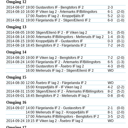
Omgång 12
2014-08-07
19:00
Gustavsfors IF - Bengtsfors IF 2
2-3
2014-08-10
16:00
IF Viken lag 2 - Ärtemarks IF/Billingsfors
6-1
(2-0)
17:00
Åsebro IF lag 2 - Kroppefjälls IF
5-2
(2-1)
2014-08-11
19:00
Färgelanda IF 2 - Stigen/Ellenö IF 2
6-0
(1-0)
Omgång 13
2014-08-05
19:00
Stigen/Ellenö IF 2 - IF Viken lag 2
8-1
(5-0)
2014-08-14
19:00
Ärtemarks IF/Billingsfors - Melleruds IF lag 2
1-4
(0-3)
2014-08-15
19:00
Kroppefjälls IF - Gustavsfors IF
0-3
(0-1)
2014-08-18
18:45
Bengtsfors IF 2 - Färgelanda IF 2
7-2
(4-2)
Omgång 14
2014-08-20
19:00
IF Viken lag 2 - Bengtsfors IF 2
7-2
(2-0)
2014-08-24
14:00
Färgelanda IF 2 - Ärtemarks IF/Billingsfors
6-5
(1-3)
15:00
Gustavsfors IF - Åsebro IF lag 2
4-3
(0-0)
16:00
Melleruds IF lag 2 - Stigen/Ellenö IF 2
WO
Omgång 15
2014-08-30
12:00
Åsebro IF lag 2 - Färgelanda IF 2
WO
15:00
Kroppefjälls IF - IF Viken lag 2
4-2
(2-2)
2014-08-31
15:00
Stigen/Ellenö IF 2 - Ärtemarks IF/Billingsfors
8-2
(5-2)
2014-09-01
18:45
Bengtsfors IF 2 - Melleruds IF lag 2
0-8
(0-4)
Omgång 16
2014-09-07
14:00
Färgelanda IF 2 - Gustavsfors IF
2-1
(0-0)
14:00
Melleruds IF lag 2 - Kroppefjälls IF
8-1
(2-0)
17:00
Ärtemarks IF/Billingsfors - Bengtsfors IF 2
3-5
(2-2)
2014-09-24
19:15
IF Viken lag 2 - Åsebro IF lag 2
WO
Omgång 17