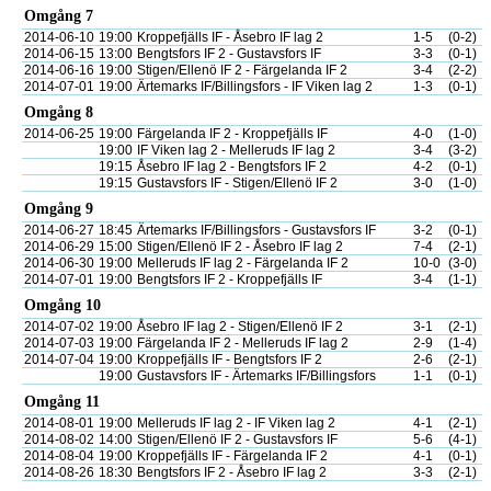
Omgång 7
2014-06-10
19:00
Kroppefjälls IF - Åsebro IF lag 2
1-5
(0-2)
2014-06-15
13:00
Bengtsfors IF 2 - Gustavsfors IF
3-3
(0-1)
2014-06-16
19:00
Stigen/Ellenö IF 2 - Färgelanda IF 2
3-4
(2-2)
2014-07-01
19:00
Ärtemarks IF/Billingsfors - IF Viken lag 2
1-3
(0-1)
Omgång 8
2014-06-25
19:00
Färgelanda IF 2 - Kroppefjälls IF
4-0
(1-0)
19:00
IF Viken lag 2 - Melleruds IF lag 2
3-4
(3-2)
19:15
Åsebro IF lag 2 - Bengtsfors IF 2
4-2
(0-1)
19:15
Gustavsfors IF - Stigen/Ellenö IF 2
3-0
(1-0)
Omgång 9
2014-06-27
18:45
Ärtemarks IF/Billingsfors - Gustavsfors IF
3-2
(0-1)
2014-06-29
15:00
Stigen/Ellenö IF 2 - Åsebro IF lag 2
7-4
(2-1)
2014-06-30
19:00
Melleruds IF lag 2 - Färgelanda IF 2
10-0
(3-0)
2014-07-01
19:00
Bengtsfors IF 2 - Kroppefjälls IF
3-4
(1-1)
Omgång 10
2014-07-02
19:00
Åsebro IF lag 2 - Stigen/Ellenö IF 2
3-1
(2-1)
2014-07-03
19:00
Färgelanda IF 2 - Melleruds IF lag 2
2-9
(1-4)
2014-07-04
19:00
Kroppefjälls IF - Bengtsfors IF 2
2-6
(2-1)
19:00
Gustavsfors IF - Ärtemarks IF/Billingsfors
1-1
(0-1)
Omgång 11
2014-08-01
19:00
Melleruds IF lag 2 - IF Viken lag 2
4-1
(2-1)
2014-08-02
14:00
Stigen/Ellenö IF 2 - Gustavsfors IF
5-6
(4-1)
2014-08-04
19:00
Kroppefjälls IF - Färgelanda IF 2
4-1
(0-1)
2014-08-26
18:30
Bengtsfors IF 2 - Åsebro IF lag 2
3-3
(2-1)