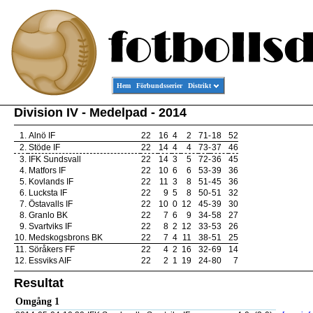
Hem
Förbundsserier
Distrikt
Division IV - Medelpad - 2014
1.
Alnö IF
22
16
4
2
71
-
18
52
2.
Stöde IF
22
14
4
4
73
-
37
46
3.
IFK Sundsvall
22
14
3
5
72
-
36
45
4.
Matfors IF
22
10
6
6
53
-
39
36
5.
Kovlands IF
22
11
3
8
51
-
45
36
6.
Lucksta IF
22
9
5
8
50
-
51
32
7.
Östavalls IF
22
10
0
12
45
-
39
30
8.
Granlo BK
22
7
6
9
34
-
58
27
9.
Svartviks IF
22
8
2
12
33
-
53
26
10.
Medskogsbrons BK
22
7
4
11
38
-
51
25
11.
Söråkers FF
22
4
2
16
32
-
69
14
12.
Essviks AIF
22
2
1
19
24
-
80
7
Resultat
Omgång 1