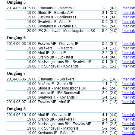
Omgång 5
2014-05-30
19:00
Östavalls IF - Matfors IF
1-3
(0-2)
[mer inf
19:00
Stöde IF - Essviks AIF
3-1
(3-1)
[mer inf
19:00
Lucksta IF - Söråkers FF
5-1
(3-0)
[mer inf
19:00
Svartviks IF - Alnö IF
0-5
(0-1)
[mer inf
19:00
Kovlands IF - Granlo BK
9-0
(5-0)
[mer inf
20:00
IFK Sundsvall - Medskogsbrons BK
5-0
(4-0)
[mer inf
Omgång 6
2014-06-03
19:00
Essviks AIF - Östavalls IF
0-5
(0-1)
[mer inf
19:00
Söråkers FF - Matfors IF
2-1
(1-1)
[mer inf
19:00
Alnö IF - Stöde IF
2-2
(0-1)
[mer inf
19:00
Granlo BK - Lucksta IF
0-1
(0-0)
[mer inf
19:00
Medskogsbrons BK - Svartviks IF
0-1
(0-1)
[mer inf
19:00
IFK Sundsvall - Kovlands IF
2-3
(1-1)
[mer inf
Omgång 7
2014-06-06
19:00
Östavalls IF - Söråkers FF
1-3
(1-0)
[mer inf
19:00
Matfors IF - Granlo BK
1-1
(1-1)
[mer inf
19:00
Stöde IF - Medskogsbrons BK
4-0
(2-0)
[mer inf
19:00
Lucksta IF - IFK Sundsvall
2-2
(2-0)
[mer inf
19:00
Svartviks IF - Kovlands IF
1-1
(1-1)
[mer inf
2014-06-07
14:00
Essviks AIF - Alnö IF
2-2
(1-2)
[mer inf
Omgång 8
2014-06-10
19:00
Alnö IF - Östavalls IF
4-1
(4-0)
[mer inf
19:00
Granlo BK - Söråkers FF
2-1
(1-1)
[mer inf
19:00
Medskogsbrons BK - Essviks AIF
5-2
(2-2)
[mer inf
19:00
IFK Sundsvall - Matfors IF
5-2
(4-0)
[mer inf
19:00
Kovlands IF - Stöde IF
2-0
(1-0)
[mer inf