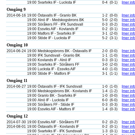
19:00
Svartviks IF - Lucksta IF
0-4
(0-1)
[mer inf
Omgång 9
2014-06-16
19:00
Östavalls IF - Granlo BK
1-2
(0-0)
[mer inf
19:00
Alnö IF - Medskogsbrons BK
5-0
(2-0)
[mer inf
19:00
Söråkers FF - IFK Sundsvall
0-3
(0-2)
[mer inf
19:00
Essviks AIF - Kovlands IF
0-2
(0-1)
[mer inf
19:00
Matfors IF - Svartviks IF
3-1
(2-0)
[mer inf
19:00
Stöde IF - Lucksta IF
5-2
(3-1)
[mer inf
Omgång 10
2014-06-24
19:00
Medskogsbrons BK - Östavalls IF
2-0
(0-0)
[mer inf
19:00
IFK Sundsvall - Granlo BK
1-1
(1-0)
[mer inf
19:00
Kovlands IF - Alnö IF
0-3
(0-1)
[mer inf
19:00
Svartviks IF - Söråkers FF
3-0
(2-0)
[mer inf
19:00
Lucksta IF - Essviks AIF
4-0
(1-0)
[mer inf
19:00
Stöde IF - Matfors IF
3-1
(1-1)
[mer inf
Omgång 11
2014-06-27
19:00
Östavalls IF - IFK Sundsvall
1-0
(1-0)
[mer inf
19:00
Medskogsbrons BK - Kovlands IF
1-4
(1-2)
[mer inf
19:00
Granlo BK - Svartviks IF
1-0
(0-0)
[mer inf
19:00
Alnö IF - Lucksta IF
6-0
(6-0)
[mer inf
19:00
Söråkers FF - Stöde IF
0-3
(0-3)
[mer inf
19:00
Essviks AIF - Matfors IF
1-4
(0-3)
[mer inf
Omgång 12
2014-07-30
19:00
Essviks AIF - Söråkers FF
0-2
(0-2)
[mer inf
2014-08-01
19:00
Östavalls IF - Kovlands IF
0-2
(0-1)
[mer inf
19:00
Svartviks IF - IFK Sundsvall
1-3
(0-1)
[mer inf