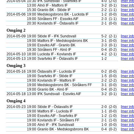
2014-05-04
10:30
IFK Sundsvall - Svartviks IF
4-0
(2-0)
[mer inf
13:00
Alnö IF - Matfors IF
3-2
(0-1)
[mer inf
15:30
Granlo BK - Stöde IF
2-2
(1-1)
[mer inf
2014-05-06
19:00
Medskogsbrons BK - Lucksta IF
1-2
(0-0)
[mer inf
19:00
Söråkers FF - Essviks AIF
2-3
(1-1)
[mer inf
20:30
Kovlands IF - Östavalls IF
2-1
(0-0)
[mer inf
Omgång 2
2014-05-09
19:00
Stöde IF - IFK Sundsvall
5-2
(2-1)
[mer inf
19:00
Matfors IF - Medskogsbrons BK
3-1
(0-0)
[mer inf
19:00
Essviks AIF - Granlo BK
2-3
(0-1)
[mer inf
19:30
Söråkers FF - Alnö IF
0-4
(0-2)
[mer inf
2014-05-10
18:00
Lucksta IF - Kovlands IF
4-2
(2-1)
[mer inf
2014-05-13
19:00
Svartviks IF - Östavalls IF
1-2
[mer inf
Omgång 3
2014-05-16
19:00
Östavalls IF - Lucksta IF
0-2
(0-0)
[mer inf
19:00
Svartviks IF - Stöde IF
1-5
(0-0)
[mer inf
19:00
Kovlands IF - Matfors IF
2-2
(2-2)
[mer inf
19:00
Medskogsbrons BK - Söråkers FF
3-1
(0-0)
[mer inf
19:00
Granlo BK - Alnö IF
0-4
(0-2)
[mer inf
2014-05-18
13:00
IFK Sundsvall - Essviks AIF
3-2
(0-1)
[mer inf
Omgång 4
2014-05-23
19:00
Stöde IF - Östavalls IF
2-0
(2-0)
[mer inf
19:00
Matfors IF - Lucksta IF
1-1
(0-0)
[mer inf
19:00
Essviks AIF - Svartviks IF
1-2
(1-0)
[mer inf
19:00
Kovlands IF - Söråkers FF
2-1
(1-0)
[mer inf
19:00
Alnö IF - IFK Sundsvall
1-0
(0-0)
[mer inf
19:00
Granlo BK - Medskogsbrons BK
0-4
(0-2)
[mer inf