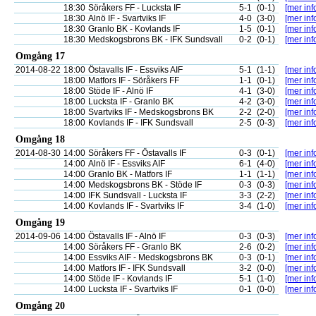
18:30
Söråkers FF - Lucksta IF
5-1
(0-1)
[mer inf
18:30
Alnö IF - Svartviks IF
4-0
(3-0)
[mer inf
18:30
Granlo BK - Kovlands IF
1-5
(0-1)
[mer inf
18:30
Medskogsbrons BK - IFK Sundsvall
0-2
(0-1)
[mer inf
Omgång 17
2014-08-22
18:00
Östavalls IF - Essviks AIF
5-1
(1-1)
[mer inf
18:00
Matfors IF - Söråkers FF
1-1
(0-1)
[mer inf
18:00
Stöde IF - Alnö IF
4-1
(3-0)
[mer inf
18:00
Lucksta IF - Granlo BK
4-2
(3-0)
[mer inf
18:00
Svartviks IF - Medskogsbrons BK
2-2
(2-0)
[mer inf
18:00
Kovlands IF - IFK Sundsvall
2-5
(0-3)
[mer inf
Omgång 18
2014-08-30
14:00
Söråkers FF - Östavalls IF
0-3
(0-1)
[mer inf
14:00
Alnö IF - Essviks AIF
6-1
(4-0)
[mer inf
14:00
Granlo BK - Matfors IF
1-1
(1-1)
[mer inf
14:00
Medskogsbrons BK - Stöde IF
0-3
(0-3)
[mer inf
14:00
IFK Sundsvall - Lucksta IF
3-3
(2-2)
[mer inf
14:00
Kovlands IF - Svartviks IF
3-4
(1-0)
[mer inf
Omgång 19
2014-09-06
14:00
Östavalls IF - Alnö IF
0-3
(0-3)
[mer inf
14:00
Söråkers FF - Granlo BK
2-6
(0-2)
[mer inf
14:00
Essviks AIF - Medskogsbrons BK
0-3
(0-1)
[mer inf
14:00
Matfors IF - IFK Sundsvall
3-2
(0-0)
[mer inf
14:00
Stöde IF - Kovlands IF
5-1
(1-0)
[mer inf
14:00
Lucksta IF - Svartviks IF
0-1
(0-0)
[mer inf
Omgång 20