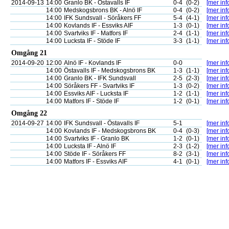
2014-09-13
14:00
Granlo BK - Östavalls IF
0-4
(0-2)
[mer inf
14:00
Medskogsbrons BK - Alnö IF
0-4
(0-2)
[mer inf
14:00
IFK Sundsvall - Söråkers FF
5-4
(4-1)
[mer inf
14:00
Kovlands IF - Essviks AIF
1-3
(0-1)
[mer inf
14:00
Svartviks IF - Matfors IF
2-4
(1-1)
[mer inf
14:00
Lucksta IF - Stöde IF
3-3
(1-1)
[mer inf
Omgång 21
2014-09-20
12:00
Alnö IF - Kovlands IF
0-0
[mer inf
14:00
Östavalls IF - Medskogsbrons BK
1-3
(1-1)
[mer inf
14:00
Granlo BK - IFK Sundsvall
2-5
(2-3)
[mer inf
14:00
Söråkers FF - Svartviks IF
1-3
(0-2)
[mer inf
14:00
Essviks AIF - Lucksta IF
1-2
(1-1)
[mer inf
14:00
Matfors IF - Stöde IF
1-2
(0-1)
[mer inf
Omgång 22
2014-09-27
14:00
IFK Sundsvall - Östavalls IF
5-1
[mer inf
14:00
Kovlands IF - Medskogsbrons BK
0-4
(0-3)
[mer inf
14:00
Svartviks IF - Granlo BK
1-2
(0-1)
[mer inf
14:00
Lucksta IF - Alnö IF
2-3
(1-2)
[mer inf
14:00
Stöde IF - Söråkers FF
8-2
(3-1)
[mer inf
14:00
Matfors IF - Essviks AIF
4-1
(0-1)
[mer inf