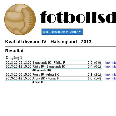
Hem
Förbundsserier
Distrikt
Kval till division IV - Hälsingland - 2013
Resultat
Omgång 1
2013-10-05
13:00
Stugsunds IK - Färila IF
2-0
(0-0)
[mer inf
2013-10-12
15:00
Färila IF - Stugsunds IK
0-4
(0-1)
[mer inf
(Stugsunds IK)
2013-10-06
15:00
Forsa IF - Arbrå BK
5-1
(2-1)
[mer inf
2013-10-12
15:00
Arbrå BK - Forsa IF
1-6
(1-4)
[mer inf
(Forsa IF)