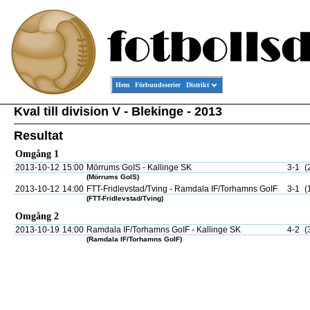
Hem
Förbundsserier
Distrikt
Kval till division V - Blekinge - 2013
Resultat
Omgång 1
2013-10-12
15:00
Mörrums GoIS - Kallinge SK
3-1
(
(Mörrums GoIS)
2013-10-12
14:00
FTT-Fridlevstad/Tving - Ramdala IF/Torhamns GoIF
3-1
(
(FTT-Fridlevstad/Tving)
Omgång 2
2013-10-19
14:00
Ramdala IF/Torhamns GoIF - Kallinge SK
4-2
(
(Ramdala IF/Torhamns GoIF)