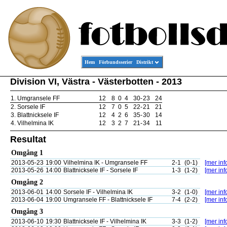
Hem
Förbundsserier
Distrikt
Division VI, Västra - Västerbotten - 2013
1.
Umgransele FF
12
8
0
4
30
-
23
24
2.
Sorsele IF
12
7
0
5
22
-
21
21
3.
Blattnicksele IF
12
4
2
6
35
-
30
14
4.
Vilhelmina IK
12
3
2
7
21
-
34
11
Resultat
Omgång 1
2013-05-23
19:00
Vilhelmina IK - Umgransele FF
2-1
(0-1)
[mer inf
2013-05-26
14:00
Blattnicksele IF - Sorsele IF
1-3
(1-2)
[mer inf
Omgång 2
2013-06-01
14:00
Sorsele IF - Vilhelmina IK
3-2
(1-0)
[mer inf
2013-06-04
19:00
Umgransele FF - Blattnicksele IF
7-4
(2-2)
[mer inf
Omgång 3
2013-06-10
19:30
Blattnicksele IF - Vilhelmina IK
3-3
(1-2)
[mer inf