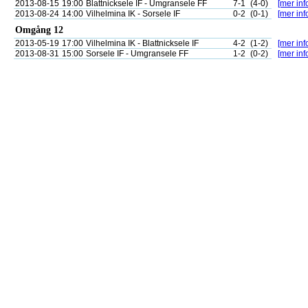
2013-08-15
19:00
Blattnicksele IF - Umgransele FF
7-1
(4-0)
[mer inf
2013-08-24
14:00
Vilhelmina IK - Sorsele IF
0-2
(0-1)
[mer inf
Omgång 12
2013-05-19
17:00
Vilhelmina IK - Blattnicksele IF
4-2
(1-2)
[mer inf
2013-08-31
15:00
Sorsele IF - Umgransele FF
1-2
(0-2)
[mer inf