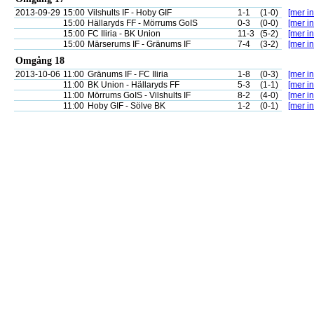
2013-09-29
15:00
Vilshults IF - Hoby GIF
1-1
(1-0)
[mer in
15:00
Hällaryds FF - Mörrums GoIS
0-3
(0-0)
[mer in
15:00
FC Iliria - BK Union
11-3
(5-2)
[mer in
15:00
Märserums IF - Gränums IF
7-4
(3-2)
[mer in
Omgång 18
2013-10-06
11:00
Gränums IF - FC Iliria
1-8
(0-3)
[mer in
11:00
BK Union - Hällaryds FF
5-3
(1-1)
[mer in
11:00
Mörrums GoIS - Vilshults IF
8-2
(4-0)
[mer in
11:00
Hoby GIF - Sölve BK
1-2
(0-1)
[mer in