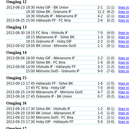
Omgång 12
2013-08-23
18:30
Hoby GIF - BK Union
2-1
(1-1)
[mer in
18:30
Sölve BK - Gränums IF
11-2
(6-2)
[mer in
18:30
Vilshults IF - Märserums IF
4-2
(2-1)
[mer in
2013-08-25
15:00
Hällaryds FF - FC Iliria
2-6
(0-2)
[mer in
Omgång 13
2013-08-30
18:15
FC Iliria - Vilshults IF
7-0
(4-0)
[mer in
18:15
Märserums IF - Sölve BK
1-3
(0-1)
[mer in
18:15
Gränums IF - Hoby GIF
2-2
(1-0)
[mer in
2013-09-02
19:00
BK Union - Mörrums GoIS
1-1
(0-1)
[mer in
Omgång 14
2013-09-06
18:00
Hoby GIF - Märserums IF
2-2
(1-0)
[mer in
18:00
Sölve BK - FC Iliria
1-6
(0-3)
[mer in
2013-09-08
14:00
Vilshults IF - Hällaryds FF
3-2
(1-2)
[mer in
15:00
Mörrums GoIS - Gränums IF
9-0
(7-0)
[mer in
Omgång 15
2013-09-13
17:45
Hällaryds FF - Sölve BK
1-6
(1-5)
[mer in
17:45
FC Iliria - Hoby GIF
7-0
(4-0)
[mer in
2013-09-15
14:00
Märserums IF - Mörrums GoIS
4-7
(2-3)
[mer in
2013-09-16
17:45
Gränums IF - BK Union
0-7
(0-2)
[mer in
Omgång 16
2013-09-19
17:30
Sölve BK - Vilshults IF
1-2
(0-1)
[mer in
2013-09-20
19:00
BK Union - Märserums IF
1-0
(1-0)
[mer in
2013-09-22
12:00
Mörrums GoIS - FC Iliria
3-1
(2-1)
[mer in
2013-09-23
17:30
Hoby GIF - Hällaryds FF
5-0
(3-0)
[mer in
Omgång 17