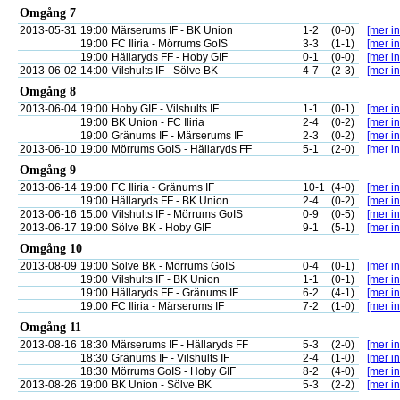
Omgång 7
2013-05-31
19:00
Märserums IF - BK Union
1-2
(0-0)
[mer in
19:00
FC Iliria - Mörrums GoIS
3-3
(1-1)
[mer in
19:00
Hällaryds FF - Hoby GIF
0-1
(0-0)
[mer in
2013-06-02
14:00
Vilshults IF - Sölve BK
4-7
(2-3)
[mer in
Omgång 8
2013-06-04
19:00
Hoby GIF - Vilshults IF
1-1
(0-1)
[mer in
19:00
BK Union - FC Iliria
2-4
(0-2)
[mer in
19:00
Gränums IF - Märserums IF
2-3
(0-2)
[mer in
2013-06-10
19:00
Mörrums GoIS - Hällaryds FF
5-1
(2-0)
[mer in
Omgång 9
2013-06-14
19:00
FC Iliria - Gränums IF
10-1
(4-0)
[mer in
19:00
Hällaryds FF - BK Union
2-4
(0-2)
[mer in
2013-06-16
15:00
Vilshults IF - Mörrums GoIS
0-9
(0-5)
[mer in
2013-06-17
19:00
Sölve BK - Hoby GIF
9-1
(5-1)
[mer in
Omgång 10
2013-08-09
19:00
Sölve BK - Mörrums GoIS
0-4
(0-1)
[mer in
19:00
Vilshults IF - BK Union
1-1
(0-1)
[mer in
19:00
Hällaryds FF - Gränums IF
6-2
(4-1)
[mer in
19:00
FC Iliria - Märserums IF
7-2
(1-0)
[mer in
Omgång 11
2013-08-16
18:30
Märserums IF - Hällaryds FF
5-3
(2-0)
[mer in
18:30
Gränums IF - Vilshults IF
2-4
(1-0)
[mer in
18:30
Mörrums GoIS - Hoby GIF
8-2
(4-0)
[mer in
2013-08-26
19:00
BK Union - Sölve BK
5-3
(2-2)
[mer in