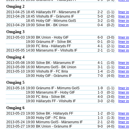
Omgång 2
2013-04-25
18:45
Hällaryds FF - Märserums IF
2-2
(1-1)
[mer in
2013-04-26
18:45
Vilshults IF - Gränums IF
5-0
(2-0)
[mer in
18:45
Hoby GIF - Mörrums GoIS
3-2
(1-0)
[mer in
2013-04-29
19:00
Sölve BK - BK Union
0-4
(0-2)
[mer in
Omgång 3
2013-05-03
19:00
BK Union - Hoby GIF
6-0
(3-0)
[mer in
19:00
Gränums IF - Sölve BK
0-1
(0-1)
[mer in
19:00
FC Iliria - Hällaryds FF
4-1
(2-1)
[mer in
2013-05-05
14:00
Märserums IF - Vilshults IF
2-1
(1-1)
[mer in
Omgång 4
2013-05-08
19:00
Sölve BK - Märserums IF
4-1
(1-0)
[mer in
2013-05-09
16:00
Mörrums GoIS - BK Union
3-1
(1-1)
[mer in
2013-05-10
19:00
Vilshults IF - FC Iliria
1-4
(1-2)
[mer in
19:00
Hoby GIF - Gränums IF
7-0
(4-0)
[mer in
Omgång 5
2013-05-16
19:00
Gränums IF - Mörrums GoIS
1-9
(1-1)
[mer in
19:00
Märserums IF - Hoby GIF
1-3
(0-1)
[mer in
19:00
FC Iliria - Sölve BK
4-0
(3-0)
[mer in
19:00
Hällaryds FF - Vilshults IF
3-0
(2-0)
[mer in
Omgång 6
2013-05-23
19:00
Sölve BK - Hällaryds FF
1-2
(0-1)
[mer in
19:00
Hoby GIF - FC Iliria
1-3
(1-3)
[mer in
2013-05-24
19:00
Mörrums GoIS - Märserums IF
2-1
(2-0)
[mer in
2013-05-27
19:00
BK Union - Gränums IF
9-0
(4-0)
[mer in