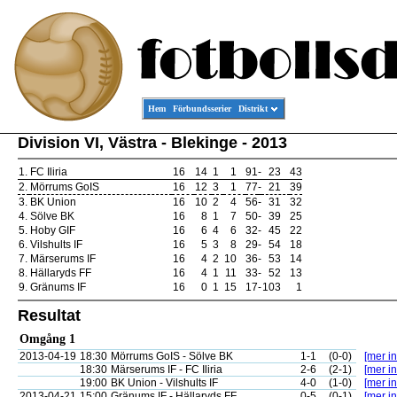
Hem
Förbundsserier
Distrikt
Division VI, Västra - Blekinge - 2013
1.
FC Iliria
16
14
1
1
91
-
23
43
2.
Mörrums GoIS
16
12
3
1
77
-
21
39
3.
BK Union
16
10
2
4
56
-
31
32
4.
Sölve BK
16
8
1
7
50
-
39
25
5.
Hoby GIF
16
6
4
6
32
-
45
22
6.
Vilshults IF
16
5
3
8
29
-
54
18
7.
Märserums IF
16
4
2
10
36
-
53
14
8.
Hällaryds FF
16
4
1
11
33
-
52
13
9.
Gränums IF
16
0
1
15
17
-
103
1
Resultat
Omgång 1
2013-04-19
18:30
Mörrums GoIS - Sölve BK
1-1
(0-0)
[mer in
18:30
Märserums IF - FC Iliria
2-6
(2-1)
[mer in
19:00
BK Union - Vilshults IF
4-0
(1-0)
[mer in
2013-04-21
15:00
Gränums IF - Hällaryds FF
0-5
(0-1)
[mer in