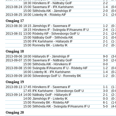
18:30
Hörvikens IF - Nättraby GoIF
2-2
2013-08-24
15:00
Saxemara IF - IFK Karlshamn
1-4
(0-
15:00
Sillhövda AIK - Jämshögs IF
2-0
(0-
2013-08-25
16:00
Listerby IK - Rödeby AIF
2-1
(2-
Omgång 17
2013-08-30
18:15
Jämshögs IF - Saxemara IF
1-2
(0-
18:15
Hörvikens IF - Svängsta IF/Asarums IF U
2-4
(1-
2013-08-31
13:00
Rödeby AIF - Sölvesborgs GoIF U
2-1
(2-
15:00
Nättraby GoIF - Sillhövda AIK
2-1
(0-
15:00
IFK Karlshamn - Hällaryds IF
2-1
(1-
15:00
Ronneby BK - Listerby IK
2-2
(0-
Omgång 18
2013-09-06
18:00
Hällaryds IF - Jämshögs IF
9-0
(3-
2013-09-07
15:00
Saxemara IF - Nättraby GoIF
3-0
(2-
15:00
Sillhövda AIK - Hörvikens IF
0-0
2013-09-08
15:00
Svängsta IF/Asarums IF U - Rödeby AIF
1-2
(0-
16:00
Listerby IK - IFK Karlshamn
1-4
(0-
2013-09-09
18:00
Sölvesborgs GoIF U - Ronneby BK
1-2
(0-
Omgång 19
2013-09-13
17:45
Hörvikens IF - Saxemara IF
1-1
(1-
17:45
IFK Karlshamn - Sölvesborgs GoIF U
3-0
(0-
2013-09-14
14:00
Nättraby GoIF - Hällaryds IF
2-1
(2-
14:00
Jämshögs IF - Listerby IK
0-3
(0-
15:00
Ronneby BK - Rödeby AIF
6-1
(1-
15:00
Sillhövda AIK - Svängsta IF/Asarums IF U
5-0
(4-
Omgång 20