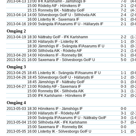
2013-04-13
13:00
IFK Karlshamn - Jämshögs IF
7-0
(4-
15:00
Rödeby AIF - Hörvikens IF
2-1
(2-
15:15
Ronneby BK - Nättraby GoIF
7-2
(4-
2013-04-14
14:00
Sölvesborgs GoIF U - Sillhövda AIK
2-4
(2-
16:00
Listerby IK - Saxemara IF
0-1
(0-
2013-04-16
19:00
Svängsta IF/Asarums IF U - Hällaryds IF
2-1
(0-
Omgång 2
2013-04-19
18:30
Nättraby GoIF - IFK Karlshamn
2-2
(1-
18:30
Hällaryds IF - Listerby IK
1-1
(0-
18:30
Jämshögs IF - Svängsta IF/Asarums IF U
0-1
(0-
19:00
Sillhövda AIK - Rödeby AIF
2-1
(1-
2013-04-20
14:00
Hörvikens IF - Ronneby BK
0-1
(0-
2013-04-21
16:00
Saxemara IF - Sölvesborgs GoIF U
5-0
(3-
Omgång 3
2013-04-25
18:45
Listerby IK - Svängsta IF/Asarums IF U
1-1
(0-
2013-04-26
18:45
Sölvesborgs GoIF U - Hällaryds IF
1-2
(0-
18:45
Jämshögs IF - Nättraby GoIF
0-1
(0-
2013-04-27
13:00
Rödeby AIF - Saxemara IF
0-3
(0-
15:00
Ronneby BK - Sillhövda AIK
3-1
(1-
15:00
IFK Karlshamn - Hörvikens IF
2-2
(0-
Omgång 4
2013-05-03
18:30
Hörvikens IF - Jämshögs IF
0-0
19:00
Hällaryds IF - Rödeby AIF
3-1
(2-
19:00
Svängsta IF/Asarums IF U - Nättraby GoIF
3-0
(1-
2013-05-04
15:00
Sillhövda AIK - IFK Karlshamn
0-7
(0-
15:00
Saxemara IF - Ronneby BK
0-0
2013-05-05
16:00
Listerby IK - Sölvesborgs GoIF U
1-1
(0-