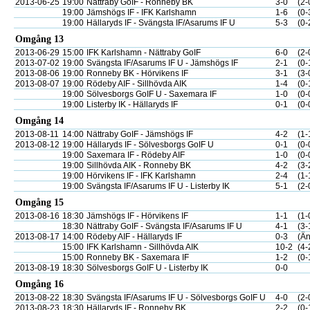
2013-06-25
19:00
Nättraby GoIF - Ronneby BK
3-0
(2-
19:00
Jämshögs IF - IFK Karlshamn
1-6
(0-
19:00
Hällaryds IF - Svängsta IF/Asarums IF U
5-3
(0-
Omgång 13
2013-06-29
15:00
IFK Karlshamn - Nättraby GoIF
6-0
(2-
2013-07-02
19:00
Svängsta IF/Asarums IF U - Jämshögs IF
2-1
(0-
2013-08-06
19:00
Ronneby BK - Hörvikens IF
3-1
(3-
2013-08-07
19:00
Rödeby AIF - Sillhövda AIK
1-4
(0-
19:00
Sölvesborgs GoIF U - Saxemara IF
1-0
(0-
19:00
Listerby IK - Hällaryds IF
0-1
(0-
Omgång 14
2013-08-11
14:00
Nättraby GoIF - Jämshögs IF
4-2
(1-
2013-08-12
19:00
Hällaryds IF - Sölvesborgs GoIF U
0-1
(0-
19:00
Saxemara IF - Rödeby AIF
1-0
(0-
19:00
Sillhövda AIK - Ronneby BK
4-2
(3-
19:00
Hörvikens IF - IFK Karlshamn
2-4
(1-
19:00
Svängsta IF/Asarums IF U - Listerby IK
5-1
(2-
Omgång 15
2013-08-16
18:30
Jämshögs IF - Hörvikens IF
1-1
(1-
18:30
Nättraby GoIF - Svängsta IF/Asarums IF U
4-1
(3-
2013-08-17
14:00
Rödeby AIF - Hällaryds IF
0-3
(Än
15:00
IFK Karlshamn - Sillhövda AIK
10-2
(4-
15:00
Ronneby BK - Saxemara IF
1-2
(0-
2013-08-19
18:30
Sölvesborgs GoIF U - Listerby IK
0-0
Omgång 16
2013-08-22
18:30
Svängsta IF/Asarums IF U - Sölvesborgs GoIF U
4-0
(2-
2013-08-23
18:30
Hällaryds IF - Ronneby BK
2-2
(0-