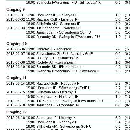
19:00
Svängsta IF/Asarums IF U - Sillhövda AIK
0-1
(0-
Omgång 9
2013-06-01
12:00
Hörvikens IF - Hällaryds IF
1-1
(1-
2013-06-02
15:00
Nättraby GoIF - Listerby IK
3-3
(1-
16:00
Sillhövda AIK - Saxemara IF
2-3
(0-
2013-06-03
19:00
IFK Karlshamn - Rödeby AIF
1-4
(0-
19:00
Jämshögs IF - Sölvesborgs GoIF U
3-3
(1-
19:00
Ronneby BK - Svängsta IF/Asarums IF U
1-0
(1-
Omgång 10
2013-06-06
13:00
Listerby IK - Hörvikens IF
2-1
(1-
2013-06-07
19:00
Sölvesborgs GoIF U - Nättraby GoIF
0-2
(0-
19:00
Hällaryds IF - Sillhövda AIK
2-1
(1-
2013-06-08
13:00
Rödeby AIF - Jämshögs IF
1-1
(0-
2013-06-10
19:00
Ronneby BK - IFK Karlshamn
4-0
(2-
19:00
Svängsta IF/Asarums IF U - Saxemara IF
2-1
(2-
Omgång 11
2013-06-14
19:00
Nättraby GoIF - Rödeby AIF
2-3
(0-
19:00
Hörvikens IF - Sölvesborgs GoIF U
2-2
(1-
2013-06-15
15:00
Sillhövda AIK - Listerby IK
4-1
(2-
15:00
Saxemara IF - Hällaryds IF
1-0
(1-
2013-06-17
19:00
IFK Karlshamn - Svängsta IF/Asarums IF U
3-0
(1-
2013-06-18
19:00
Jämshögs IF - Ronneby BK
0-3
(0-
Omgång 12
2013-06-18
19:00
Saxemara IF - Listerby IK
6-0
(4-
19:00
Hörvikens IF - Rödeby AIF
3-4
(1-
19:00
Sillhövda AIK - Sölvesborgs GoIF U
6-1
(1-