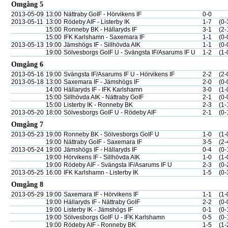
Omgång 5
2013-05-09
13:00
Nättraby GoIF - Hörvikens IF
0-0
2013-05-11
13:00
Rödeby AIF - Listerby IK
1-7
(0-
15:00
Ronneby BK - Hällaryds IF
3-1
(2-
15:00
IFK Karlshamn - Saxemara IF
1-1
(0-
2013-05-13
19:00
Jämshögs IF - Sillhövda AIK
1-1
(0-
19:00
Sölvesborgs GoIF U - Svängsta IF/Asarums IF U
1-2
(1-
Omgång 6
2013-05-16
19:00
Svängsta IF/Asarums IF U - Hörvikens IF
2-2
(2-
2013-05-18
13:00
Saxemara IF - Jämshögs IF
2-0
(0-
14:00
Hällaryds IF - IFK Karlshamn
3-0
(1-
15:00
Sillhövda AIK - Nättraby GoIF
2-1
(0-
15:00
Listerby IK - Ronneby BK
2-3
(1-
2013-05-20
18:00
Sölvesborgs GoIF U - Rödeby AIF
2-1
(0-
Omgång 7
2013-05-23
19:00
Ronneby BK - Sölvesborgs GoIF U
1-0
(1-
19:00
Nättraby GoIF - Saxemara IF
3-5
(2-
2013-05-24
19:00
Jämshögs IF - Hällaryds IF
0-4
(0-
19:00
Hörvikens IF - Sillhövda AIK
1-0
(1-
19:00
Rödeby AIF - Svängsta IF/Asarums IF U
2-3
(0-
2013-05-25
16:00
IFK Karlshamn - Listerby IK
1-5
(0-
Omgång 8
2013-05-29
19:00
Saxemara IF - Hörvikens IF
1-1
(1-
19:00
Hällaryds IF - Nättraby GoIF
2-2
(0-
19:00
Listerby IK - Jämshögs IF
0-1
(0-
19:00
Sölvesborgs GoIF U - IFK Karlshamn
0-5
(0-
19:00
Rödeby AIF - Ronneby BK
1-5
(1-