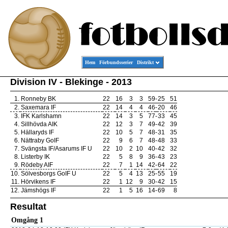
Hem
Förbundsserier
Distrikt
Division IV - Blekinge - 2013
1.
Ronneby BK
22
16
3
3
59
-
25
51
2.
Saxemara IF
22
14
4
4
46
-
20
46
3.
IFK Karlshamn
22
14
3
5
77
-
33
45
4.
Sillhövda AIK
22
12
3
7
49
-
42
39
5.
Hällaryds IF
22
10
5
7
48
-
31
35
6.
Nättraby GoIF
22
9
6
7
48
-
48
33
7.
Svängsta IF/Asarums IF U
22
10
2
10
40
-
42
32
8.
Listerby IK
22
5
8
9
36
-
43
23
9.
Rödeby AIF
22
7
1
14
42
-
64
22
10.
Sölvesborgs GoIF U
22
5
4
13
25
-
55
19
11.
Hörvikens IF
22
1
12
9
30
-
42
15
12.
Jämshögs IF
22
1
5
16
14
-
69
8
Resultat
Omgång 1