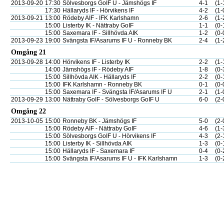
2013-09-20
17:30
Sölvesborgs GoIF U - Jämshögs IF
4-1
(1-
17:30
Hällaryds IF - Hörvikens IF
4-2
(1-
2013-09-21
13:00
Rödeby AIF - IFK Karlshamn
2-6
(1-
15:00
Listerby IK - Nättraby GoIF
1-1
(0-
15:00
Saxemara IF - Sillhövda AIK
1-2
(0-
2013-09-23
19:00
Svängsta IF/Asarums IF U - Ronneby BK
2-4
(1-
Omgång 21
2013-09-28
14:00
Hörvikens IF - Listerby IK
2-2
(1-
14:00
Jämshögs IF - Rödeby AIF
1-8
(0-
15:00
Sillhövda AIK - Hällaryds IF
2-2
(0-
15:00
IFK Karlshamn - Ronneby BK
0-1
(0-
15:00
Saxemara IF - Svängsta IF/Asarums IF U
2-1
(1-
2013-09-29
13:00
Nättraby GoIF - Sölvesborgs GoIF U
6-0
(2-
Omgång 22
2013-10-05
15:00
Ronneby BK - Jämshögs IF
5-0
(2-
15:00
Rödeby AIF - Nättraby GoIF
4-6
(1-
15:00
Sölvesborgs GoIF U - Hörvikens IF
4-3
(2-
15:00
Listerby IK - Sillhövda AIK
1-3
(0-
15:00
Hällaryds IF - Saxemara IF
0-4
(0-
15:00
Svängsta IF/Asarums IF U - IFK Karlshamn
1-3
(0-