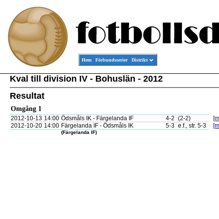
Hem
Förbundsserier
Distrikt
Kval till division IV - Bohuslän - 2012
Resultat
Omgång 1
2012-10-13
14:00
Ödsmåls IK - Färgelanda IF
4-2
(2-2)
[m
2012-10-20
14:00
Färgelanda IF - Ödsmåls IK
5-3
e.f., str. 5-3
[m
(Färgelanda IF)