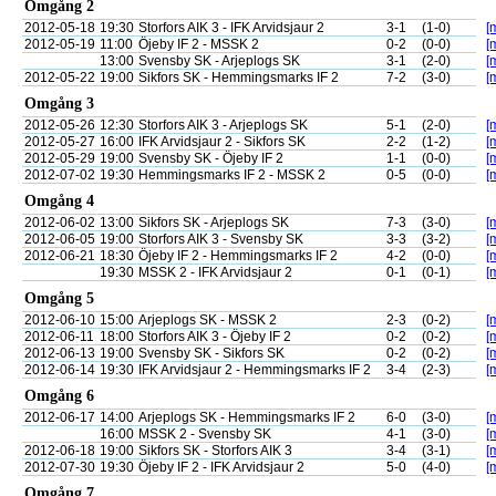
Omgång 2
2012-05-18
19:30
Storfors AIK 3 - IFK Arvidsjaur 2
3-1
(1-0)
[
2012-05-19
11:00
Öjeby IF 2 - MSSK 2
0-2
(0-0)
[
13:00
Svensby SK - Arjeplogs SK
3-1
(2-0)
[
2012-05-22
19:00
Sikfors SK - Hemmingsmarks IF 2
7-2
(3-0)
[
Omgång 3
2012-05-26
12:30
Storfors AIK 3 - Arjeplogs SK
5-1
(2-0)
[
2012-05-27
16:00
IFK Arvidsjaur 2 - Sikfors SK
2-2
(1-2)
[
2012-05-29
19:00
Svensby SK - Öjeby IF 2
1-1
(0-0)
[
2012-07-02
19:30
Hemmingsmarks IF 2 - MSSK 2
0-5
(0-0)
[
Omgång 4
2012-06-02
13:00
Sikfors SK - Arjeplogs SK
7-3
(3-0)
[
2012-06-05
19:00
Storfors AIK 3 - Svensby SK
3-3
(3-2)
[
2012-06-21
18:30
Öjeby IF 2 - Hemmingsmarks IF 2
4-2
(0-0)
[
19:30
MSSK 2 - IFK Arvidsjaur 2
0-1
(0-1)
[
Omgång 5
2012-06-10
15:00
Arjeplogs SK - MSSK 2
2-3
(0-2)
[
2012-06-11
18:00
Storfors AIK 3 - Öjeby IF 2
0-2
(0-2)
[
2012-06-13
19:00
Svensby SK - Sikfors SK
0-2
(0-2)
[
2012-06-14
19:30
IFK Arvidsjaur 2 - Hemmingsmarks IF 2
3-4
(2-3)
[
Omgång 6
2012-06-17
14:00
Arjeplogs SK - Hemmingsmarks IF 2
6-0
(3-0)
[
16:00
MSSK 2 - Svensby SK
4-1
(3-0)
[
2012-06-18
19:00
Sikfors SK - Storfors AIK 3
3-4
(3-1)
[
2012-07-30
19:30
Öjeby IF 2 - IFK Arvidsjaur 2
5-0
(4-0)
[
Omgång 7