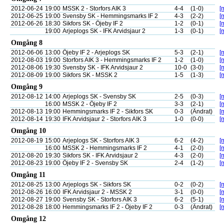
2012-06-24
19:00
MSSK 2 - Storfors AIK 3
4-4
(1-0)
[
2012-06-25
19:00
Svensby SK - Hemmingsmarks IF 2
4-3
(2-2)
[
2012-06-26
18:30
Sikfors SK - Öjeby IF 2
1-2
(0-1)
[
19:00
Arjeplogs SK - IFK Arvidsjaur 2
1-3
(0-1)
[
Omgång 8
2012-06-06
13:00
Öjeby IF 2 - Arjeplogs SK
5-3
(2-1)
[
2012-08-03
19:00
Storfors AIK 3 - Hemmingsmarks IF 2
1-2
(1-0)
[
2012-08-06
19:30
Svensby SK - IFK Arvidsjaur 2
10-0
(3-0)
[
2012-08-09
19:00
Sikfors SK - MSSK 2
1-5
(1-3)
[
Omgång 9
2012-08-12
14:00
Arjeplogs SK - Svensby SK
2-5
(0-3)
[
16:00
MSSK 2 - Öjeby IF 2
3-3
(2-1)
[
2012-08-13
19:00
Hemmingsmarks IF 2 - Sikfors SK
0-3
(Ändrat)
[
2012-08-14
19:30
IFK Arvidsjaur 2 - Storfors AIK 3
1-0
(0-0)
[
Omgång 10
2012-08-19
15:00
Arjeplogs SK - Storfors AIK 3
6-2
(4-2)
[
16:00
MSSK 2 - Hemmingsmarks IF 2
4-1
(2-0)
[
2012-08-20
19:30
Sikfors SK - IFK Arvidsjaur 2
4-3
(2-0)
[
2012-08-23
19:00
Öjeby IF 2 - Svensby SK
2-4
(1-2)
[
Omgång 11
2012-08-25
13:00
Arjeplogs SK - Sikfors SK
0-2
(0-2)
[
2012-08-26
16:00
IFK Arvidsjaur 2 - MSSK 2
3-1
(0-0)
[
2012-08-27
19:00
Svensby SK - Storfors AIK 3
6-2
(5-1)
[
2012-08-28
18:00
Hemmingsmarks IF 2 - Öjeby IF 2
0-3
(Ändrat)
[
Omgång 12