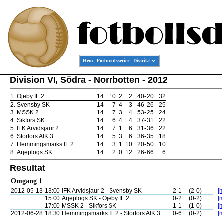
Hem
Förbundsserier
Distrikt
Division VI, Södra - Norrbotten - 2012
1.
Öjeby IF 2
14
10
2
2
40
-
20
32
2.
Svensby SK
14
7
4
3
46
-
26
25
3.
MSSK 2
14
7
3
4
53
-
25
24
4.
Sikfors SK
14
6
4
4
37
-
31
22
5.
IFK Arvidsjaur 2
14
7
1
6
31
-
36
22
6.
Storfors AIK 3
14
5
3
6
36
-
35
18
7.
Hemmingsmarks IF 2
14
3
1
10
20
-
50
10
8.
Arjeplogs SK
14
2
0
12
26
-
66
6
Resultat
Omgång 1
2012-05-13
13:00
IFK Arvidsjaur 2 - Svensby SK
2-1
(2-0)
[
15:00
Arjeplogs SK - Öjeby IF 2
0-2
(0-2)
[
17:00
MSSK 2 - Sikfors SK
1-1
(1-0)
[
2012-06-28
18:30
Hemmingsmarks IF 2 - Storfors AIK 3
0-6
(0-2)
[