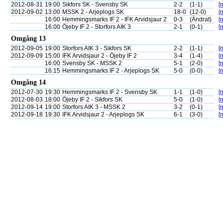
2012-08-31
19:00
Sikfors SK - Svensby SK
2-2
(1-1)
[
2012-09-02
13:00
MSSK 2 - Arjeplogs SK
18-0
(12-0)
[
16:00
Hemmingsmarks IF 2 - IFK Arvidsjaur 2
0-3
(Ändrat)
[
16:00
Öjeby IF 2 - Storfors AIK 3
2-1
(0-1)
[
Omgång 13
2012-09-05
19:00
Storfors AIK 3 - Sikfors SK
2-2
(1-1)
[
2012-09-09
15:00
IFK Arvidsjaur 2 - Öjeby IF 2
3-4
(1-4)
[
16:00
Svensby SK - MSSK 2
5-1
(2-0)
[
16:15
Hemmingsmarks IF 2 - Arjeplogs SK
5-0
(0-0)
[
Omgång 14
2012-07-30
19:30
Hemmingsmarks IF 2 - Svensby SK
1-1
(1-0)
[
2012-08-03
18:00
Öjeby IF 2 - Sikfors SK
5-0
(1-0)
[
2012-09-14
19:00
Storfors AIK 3 - MSSK 2
3-2
(0-1)
[
2012-09-18
19:30
IFK Arvidsjaur 2 - Arjeplogs SK
6-1
(3-0)
[