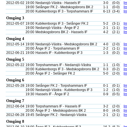
2012-05-02
19:00
Nedansjö-Västra - Hassels IF
3-0
(0-0)
[m
19:00
Selånger FK 2 - Medskogsbrons BK 2
1-1
(0-0)
[m
20:00
Kubikenborgs IF 3 - Torpshammars IF
6-13
(3-4)
[m
Omgång 3
2012-05-07
19:00
Kubikenborgs IF 3 - Selånger FK 2
5-2
(3-1)
[m
19:00
Nedansjö-Västra - Ånge IF 2
2-1
(1-1)
[m
20:00
Medskogsbrons BK 2 - Hassels IF
4-2
(2-1)
[m
Omgång 4
2012-05-14
19:00
Nedansjö-Västra - Medskogsbrons BK 2
4-0
(2-0)
[m
20:00
Ånge IF 2 - Torpshammars IF
2-2
(1-1)
[m
2012-06-21
19:00
Hassels IF - Kubikenborgs IF 3
1-3
(0-2)
[m
Omgång 5
2012-05-22
19:00
Torpshammars IF - Nedansjö-Västra
1-1
(1-0)
[m
20:00
Kubikenborgs IF 3 - Medskogsbrons BK 2
0-3
(0-2)
[m
20:00
Ånge IF 2 - Selånger FK 2
5-0
(2-0)
[m
Omgång 6
2012-05-28
19:00
Selånger FK 2 - Torpshammars IF
0-1
(0-1)
[m
19:00
Nedansjö-Västra - Kubikenborgs IF 3
1-2
(1-0)
[m
19:30
Hassels IF - Ånge IF 2
0-9
(0-5)
[m
Omgång 7
2012-06-04
19:00
Torpshammars IF - Hassels IF
3-2
(2-0)
[m
20:00
Ånge IF 2 - Medskogsbrons BK 2
8-0
(4-0)
[m
2012-06-28
19:45
Selånger FK 2 - Nedansjö-Västra
2-1
(2-1)
[m
Omgång 8