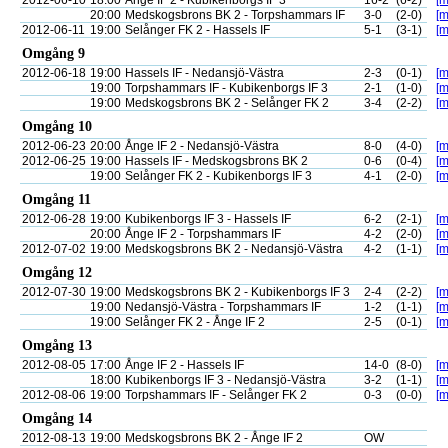
2012-06-10
18:00
Ånge IF 2 - Kubikenborgs IF 3
16-2
(6-2)
[m
20:00
Medskogsbrons BK 2 - Torpshammars IF
3-0
(2-0)
[m
2012-06-11
19:00
Selånger FK 2 - Hassels IF
5-1
(3-1)
[m
Omgång 9
2012-06-18
19:00
Hassels IF - Nedansjö-Västra
2-3
(0-1)
[m
19:00
Torpshammars IF - Kubikenborgs IF 3
2-1
(1-0)
[m
19:00
Medskogsbrons BK 2 - Selånger FK 2
3-4
(2-2)
[m
Omgång 10
2012-06-23
20:00
Ånge IF 2 - Nedansjö-Västra
8-0
(4-0)
[m
2012-06-25
19:00
Hassels IF - Medskogsbrons BK 2
0-6
(0-4)
[m
19:00
Selånger FK 2 - Kubikenborgs IF 3
4-1
(2-0)
[m
Omgång 11
2012-06-28
19:00
Kubikenborgs IF 3 - Hassels IF
6-2
(2-1)
[m
20:00
Ånge IF 2 - Torpshammars IF
4-2
(2-0)
[m
2012-07-02
19:00
Medskogsbrons BK 2 - Nedansjö-Västra
4-2
(1-1)
[m
Omgång 12
2012-07-30
19:00
Medskogsbrons BK 2 - Kubikenborgs IF 3
2-4
(2-2)
[m
19:00
Nedansjö-Västra - Torpshammars IF
1-2
(1-1)
[m
19:00
Selånger FK 2 - Ånge IF 2
2-5
(0-1)
[m
Omgång 13
2012-08-05
17:00
Ånge IF 2 - Hassels IF
14-0
(8-0)
[m
18:00
Kubikenborgs IF 3 - Nedansjö-Västra
3-2
(1-1)
[m
2012-08-06
19:00
Torpshammars IF - Selånger FK 2
0-3
(0-0)
[m
Omgång 14
2012-08-13
19:00
Medskogsbrons BK 2 - Ånge IF 2
OW