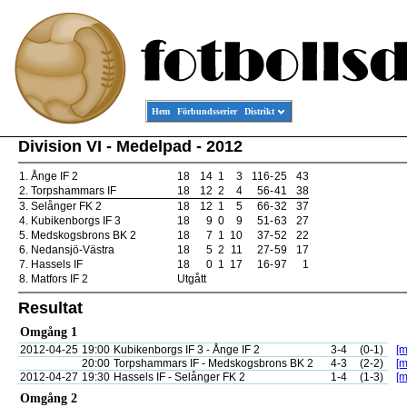
Hem
Förbundsserier
Distrikt
Division VI - Medelpad - 2012
1.
Ånge IF 2
18
14
1
3
116
-
25
43
2.
Torpshammars IF
18
12
2
4
56
-
41
38
3.
Selånger FK 2
18
12
1
5
66
-
32
37
4.
Kubikenborgs IF 3
18
9
0
9
51
-
63
27
5.
Medskogsbrons BK 2
18
7
1
10
37
-
52
22
6.
Nedansjö-Västra
18
5
2
11
27
-
59
17
7.
Hassels IF
18
0
1
17
16
-
97
1
8.
Matfors IF 2
Utgått
Resultat
Omgång 1
2012-04-25
19:00
Kubikenborgs IF 3 - Ånge IF 2
3-4
(0-1)
[m
20:00
Torpshammars IF - Medskogsbrons BK 2
4-3
(2-2)
[m
2012-04-27
19:30
Hassels IF - Selånger FK 2
1-4
(1-3)
[m
Omgång 2