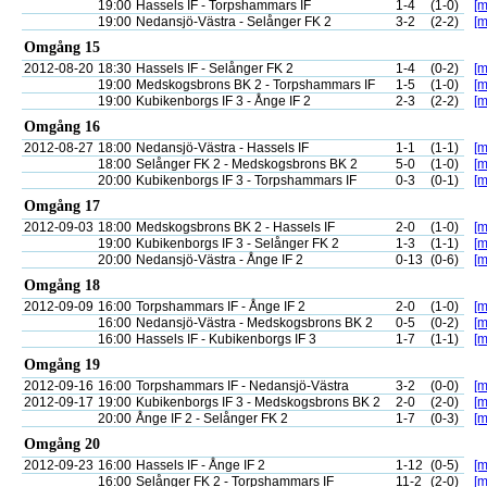
19:00
Hassels IF - Torpshammars IF
1-4
(1-0)
[m
19:00
Nedansjö-Västra - Selånger FK 2
3-2
(2-2)
[m
Omgång 15
2012-08-20
18:30
Hassels IF - Selånger FK 2
1-4
(0-2)
[m
19:00
Medskogsbrons BK 2 - Torpshammars IF
1-5
(1-0)
[m
19:00
Kubikenborgs IF 3 - Ånge IF 2
2-3
(2-2)
[m
Omgång 16
2012-08-27
18:00
Nedansjö-Västra - Hassels IF
1-1
(1-1)
[m
18:00
Selånger FK 2 - Medskogsbrons BK 2
5-0
(1-0)
[m
20:00
Kubikenborgs IF 3 - Torpshammars IF
0-3
(0-1)
[m
Omgång 17
2012-09-03
18:00
Medskogsbrons BK 2 - Hassels IF
2-0
(1-0)
[m
19:00
Kubikenborgs IF 3 - Selånger FK 2
1-3
(1-1)
[m
20:00
Nedansjö-Västra - Ånge IF 2
0-13
(0-6)
[m
Omgång 18
2012-09-09
16:00
Torpshammars IF - Ånge IF 2
2-0
(1-0)
[m
16:00
Nedansjö-Västra - Medskogsbrons BK 2
0-5
(0-2)
[m
16:00
Hassels IF - Kubikenborgs IF 3
1-7
(1-1)
[m
Omgång 19
2012-09-16
16:00
Torpshammars IF - Nedansjö-Västra
3-2
(0-0)
[m
2012-09-17
19:00
Kubikenborgs IF 3 - Medskogsbrons BK 2
2-0
(2-0)
[m
20:00
Ånge IF 2 - Selånger FK 2
1-7
(0-3)
[m
Omgång 20
2012-09-23
16:00
Hassels IF - Ånge IF 2
1-12
(0-5)
[m
16:00
Selånger FK 2 - Torpshammars IF
11-2
(2-0)
[m