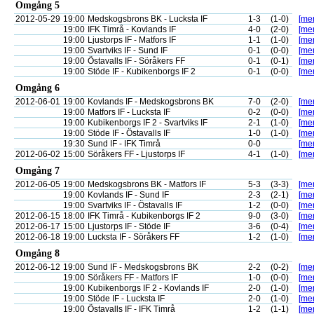
Omgång 5
2012-05-29
19:00
Medskogsbrons BK - Lucksta IF
1-3
(1-0)
[mer
19:00
IFK Timrå - Kovlands IF
4-0
(2-0)
[mer
19:00
Ljustorps IF - Matfors IF
1-1
(1-0)
[mer
19:00
Svartviks IF - Sund IF
0-1
(0-0)
[mer
19:00
Östavalls IF - Söråkers FF
0-1
(0-1)
[mer
19:00
Stöde IF - Kubikenborgs IF 2
0-1
(0-0)
[mer
Omgång 6
2012-06-01
19:00
Kovlands IF - Medskogsbrons BK
7-0
(2-0)
[mer
19:00
Matfors IF - Lucksta IF
0-2
(0-0)
[mer
19:00
Kubikenborgs IF 2 - Svartviks IF
2-1
(1-0)
[mer
19:00
Stöde IF - Östavalls IF
1-0
(1-0)
[mer
19:30
Sund IF - IFK Timrå
0-0
[mer
2012-06-02
15:00
Söråkers FF - Ljustorps IF
4-1
(1-0)
[mer
Omgång 7
2012-06-05
19:00
Medskogsbrons BK - Matfors IF
5-3
(3-3)
[mer
19:00
Kovlands IF - Sund IF
2-3
(2-1)
[mer
19:00
Svartviks IF - Östavalls IF
1-2
(0-0)
[mer
2012-06-15
18:00
IFK Timrå - Kubikenborgs IF 2
9-0
(3-0)
[mer
2012-06-17
15:00
Ljustorps IF - Stöde IF
3-6
(0-4)
[mer
2012-06-18
19:00
Lucksta IF - Söråkers FF
1-2
(1-0)
[mer
Omgång 8
2012-06-12
19:00
Sund IF - Medskogsbrons BK
2-2
(0-2)
[mer
19:00
Söråkers FF - Matfors IF
1-0
(0-0)
[mer
19:00
Kubikenborgs IF 2 - Kovlands IF
2-0
(1-0)
[mer
19:00
Stöde IF - Lucksta IF
2-0
(1-0)
[mer
19:00
Östavalls IF - IFK Timrå
1-2
(1-1)
[mer