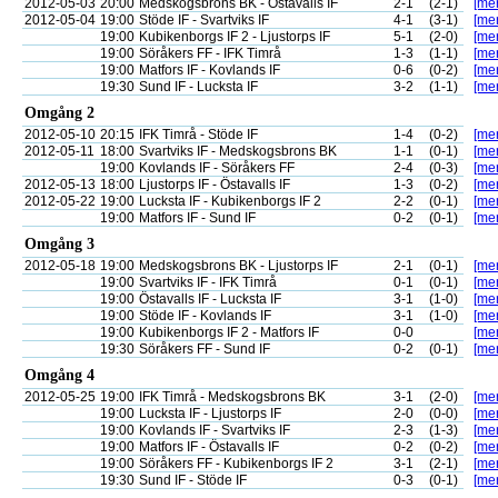
2012-05-03
20:00
Medskogsbrons BK - Östavalls IF
2-1
(2-1)
[mer
2012-05-04
19:00
Stöde IF - Svartviks IF
4-1
(3-1)
[mer
19:00
Kubikenborgs IF 2 - Ljustorps IF
5-1
(2-0)
[mer
19:00
Söråkers FF - IFK Timrå
1-3
(1-1)
[mer
19:00
Matfors IF - Kovlands IF
0-6
(0-2)
[mer
19:30
Sund IF - Lucksta IF
3-2
(1-1)
[mer
Omgång 2
2012-05-10
20:15
IFK Timrå - Stöde IF
1-4
(0-2)
[mer
2012-05-11
18:00
Svartviks IF - Medskogsbrons BK
1-1
(0-1)
[mer
19:00
Kovlands IF - Söråkers FF
2-4
(0-3)
[mer
2012-05-13
18:00
Ljustorps IF - Östavalls IF
1-3
(0-2)
[mer
2012-05-22
19:00
Lucksta IF - Kubikenborgs IF 2
2-2
(0-1)
[mer
19:00
Matfors IF - Sund IF
0-2
(0-1)
[mer
Omgång 3
2012-05-18
19:00
Medskogsbrons BK - Ljustorps IF
2-1
(0-1)
[mer
19:00
Svartviks IF - IFK Timrå
0-1
(0-1)
[mer
19:00
Östavalls IF - Lucksta IF
3-1
(1-0)
[mer
19:00
Stöde IF - Kovlands IF
3-1
(1-0)
[mer
19:00
Kubikenborgs IF 2 - Matfors IF
0-0
[mer
19:30
Söråkers FF - Sund IF
0-2
(0-1)
[mer
Omgång 4
2012-05-25
19:00
IFK Timrå - Medskogsbrons BK
3-1
(2-0)
[mer
19:00
Lucksta IF - Ljustorps IF
2-0
(0-0)
[mer
19:00
Kovlands IF - Svartviks IF
2-3
(1-3)
[mer
19:00
Matfors IF - Östavalls IF
0-2
(0-2)
[mer
19:00
Söråkers FF - Kubikenborgs IF 2
3-1
(2-1)
[mer
19:30
Sund IF - Stöde IF
0-3
(0-1)
[mer