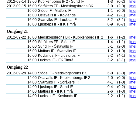
2012-09-14
19:00
Kubikenborgs IF 2 - Sund IF
1-3
(0-2)
[mer
2012-09-15
16:00
Söråkers FF - Medskogsbrons BK
3-0
(2-0)
[mer
16:00
Stöde IF - Matfors IF
1-1
(0-0)
[mer
16:00
Östavalls IF - Kovlands IF
4-2
(2-1)
[mer
16:00
Svartviks IF - Lucksta IF
3-2
(3-1)
[mer
16:00
Ljustorps IF - IFK Timrå
0-9
(0-7)
[mer
Omgång 21
2012-09-22
16:00
Medskogsbrons BK - Kubikenborgs IF 2
1-6
(1-2)
[mer
16:00
Söråkers FF - Stöde IF
1-4
(1-1)
[mer
16:00
Sund IF - Östavalls IF
5-1
(2-0)
[mer
16:00
Matfors IF - Svartviks IF
1-2
(1-0)
[mer
16:00
Kovlands IF - Ljustorps IF
9-2
(4-1)
[mer
16:00
Lucksta IF - IFK Timrå
3-2
(3-1)
[mer
Omgång 22
2012-09-29
14:00
Stöde IF - Medskogsbrons BK
6-0
(3-0)
[mer
14:00
Östavalls IF - Kubikenborgs IF 2
2-0
(0-0)
[mer
14:00
Svartviks IF - Söråkers FF
4-1
(1-0)
[mer
14:00
Ljustorps IF - Sund IF
0-4
(0-2)
[mer
14:00
Matfors IF - IFK Timrå
2-6
(1-3)
[mer
14:00
Lucksta IF - Kovlands IF
2-2
(1-1)
[mer