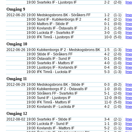
19:00
Svartviks IF - Ljustorps IF
2-2
(2-0)
[mer
Omgång 9
2012-06-20
19:00
Medskogsbrons BK - Söråkers FF
1-2
(1-1)
[mer
19:00
Sund IF - Kubikenborgs IF 2
4-2
(2-1)
[mer
19:00
Matfors IF - Stöde IF
0-1
(0-0)
[mer
19:00
Kovlands IF - Östavalls IF
2-1
(1-0)
[mer
19:00
Lucksta IF - Svartviks IF
3-0
(1-0)
[mer
19:00
IFK Timrå - Ljustorps IF
10-0
(5-0)
[mer
Omgång 10
2012-06-26
19:00
Kubikenborgs IF 2 - Medskogsbrons BK
1-5
(1-3)
[mer
19:00
Stöde IF - Söråkers FF
4-2
(2-0)
[mer
19:00
Östavalls IF - Sund IF
0-1
(0-0)
[mer
19:00
Svartviks IF - Matfors IF
4-0
(1-0)
[mer
19:00
Ljustorps IF - Kovlands IF
0-4
(0-1)
[mer
19:00
IFK Timrå - Lucksta IF
5-3
(1-3)
[mer
Omgång 11
2012-06-29
19:00
Medskogsbrons BK - Stöde IF
0-3
(0-2)
[mer
19:00
Kubikenborgs IF 2 - Östavalls IF
1-0
(0-0)
[mer
19:00
Söråkers FF - Svartviks IF
5-1
(2-0)
[mer
19:00
Sund IF - Ljustorps IF
12-0
(9-0)
[mer
19:00
IFK Timrå - Matfors IF
11-0
(5-0)
[mer
19:00
Kovlands IF - Lucksta IF
4-2
(1-0)
[mer
Omgång 12
2012-08-02
19:00
Svartviks IF - Stöde IF
3-4
(2-1)
[mer
19:00
Lucksta IF - Sund IF
1-1
(0-1)
[mer
19:00
Kovlands IF - Matfors IF
5-2
(1-1)
[mer