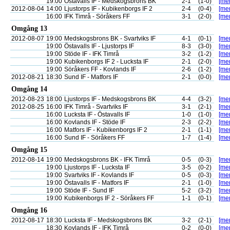
19:00
Östavalls IF - Medskogsbrons BK
2-1
(1-0)
[mer
2012-08-04
14:00
Ljustorps IF - Kubikenborgs IF 2
2-4
(0-4)
[mer
16:00
IFK Timrå - Söråkers FF
3-1
(2-0)
[mer
Omgång 13
2012-08-07
19:00
Medskogsbrons BK - Svartviks IF
4-1
(0-1)
[mer
19:00
Östavalls IF - Ljustorps IF
8-3
(3-0)
[mer
19:00
Stöde IF - IFK Timrå
3-2
(1-2)
[mer
19:00
Kubikenborgs IF 2 - Lucksta IF
2-1
(2-0)
[mer
19:00
Söråkers FF - Kovlands IF
2-6
(1-2)
[mer
2012-08-21
18:30
Sund IF - Matfors IF
2-1
(0-0)
[mer
Omgång 14
2012-08-23
18:00
Ljustorps IF - Medskogsbrons BK
4-4
(3-2)
[mer
2012-08-25
16:00
IFK Timrå - Svartviks IF
3-1
(2-1)
[mer
16:00
Lucksta IF - Östavalls IF
1-0
(1-0)
[mer
16:00
Kovlands IF - Stöde IF
2-3
(2-2)
[mer
16:00
Matfors IF - Kubikenborgs IF 2
2-1
(1-1)
[mer
16:00
Sund IF - Söråkers FF
1-7
(1-4)
[mer
Omgång 15
2012-08-14
19:00
Medskogsbrons BK - IFK Timrå
0-5
(0-3)
[mer
19:00
Ljustorps IF - Lucksta IF
3-5
(0-2)
[mer
19:00
Svartviks IF - Kovlands IF
0-5
(0-3)
[mer
19:00
Östavalls IF - Matfors IF
2-1
(1-0)
[mer
19:00
Stöde IF - Sund IF
5-2
(3-2)
[mer
19:00
Kubikenborgs IF 2 - Söråkers FF
1-1
(0-1)
[mer
Omgång 16
2012-08-17
18:30
Lucksta IF - Medskogsbrons BK
3-2
(2-1)
[mer
18:30
Kovlands IF - IFK Timrå
0-2
(0-0)
[mer