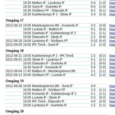
18:30
Matfors IF - Ljustorps IF
5-0
(1-0)
[mer
18:30
Sund IF - Svartviks IF
6-0
(1-0)
[mer
18:30
Söråkers FF - Östavalls IF
8-2
(5-1)
[mer
18:30
Kubikenborgs IF 2 - Stöde IF
3-3
(2-3)
[mer
Omgång 17
2012-08-10
19:00
Medskogsbrons BK - Kovlands IF
3-2
(3-0)
[mer
19:00
Lucksta IF - Matfors IF
0-1
(0-0)
[mer
19:00
Svartviks IF - Kubikenborgs IF 2
3-1
(1-1)
[mer
19:00
Östavalls IF - Stöde IF
2-2
(0-0)
[mer
2012-08-28
18:00
Ljustorps IF - Söråkers FF
0-10
(0-4)
[mer
2012-09-05
18:00
IFK Timrå - Sund IF
1-2
(1-0)
[mer
Omgång 18
2012-08-31
19:00
Kubikenborgs IF 2 - IFK Timrå
1-2
(0-2)
[mer
2012-09-01
16:00
Stöde IF - Ljustorps IF
5-1
(2-1)
[mer
16:00
Östavalls IF - Svartviks IF
2-2
(0-0)
[mer
16:30
Sund IF - Kovlands IF
5-0
(3-0)
[mer
2012-09-04
17:45
Matfors IF - Medskogsbrons BK
2-1
(1-1)
[mer
2012-09-12
20:00
Söråkers FF - Lucksta IF
4-2
(1-2)
[mer
Omgång 19
2012-09-08
16:00
Medskogsbrons BK - Sund IF
0-0
[mer
16:00
Matfors IF - Söråkers FF
2-3
(1-1)
[mer
16:00
Kovlands IF - Kubikenborgs IF 2
4-1
(1-1)
[mer
16:00
Lucksta IF - Stöde IF
0-3
(0-2)
[mer
16:00
IFK Timrå - Östavalls IF
4-0
(2-0)
[mer
16:00
Ljustorps IF - Svartviks IF
1-2
(1-1)
[mer
Omgång 20