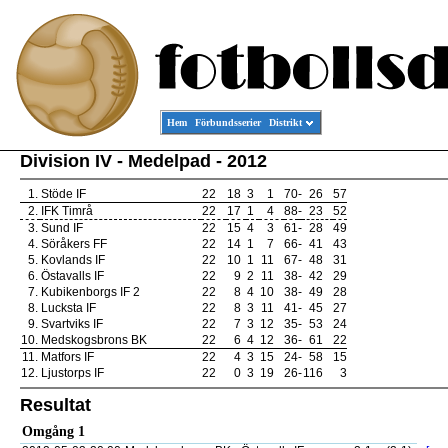
Hem
Förbundsserier
Distrikt
Division IV - Medelpad - 2012
1.
Stöde IF
22
18
3
1
70
-
26
57
2.
IFK Timrå
22
17
1
4
88
-
23
52
3.
Sund IF
22
15
4
3
61
-
28
49
4.
Söråkers FF
22
14
1
7
66
-
41
43
5.
Kovlands IF
22
10
1
11
67
-
48
31
6.
Östavalls IF
22
9
2
11
38
-
42
29
7.
Kubikenborgs IF 2
22
8
4
10
38
-
49
28
8.
Lucksta IF
22
8
3
11
41
-
45
27
9.
Svartviks IF
22
7
3
12
35
-
53
24
10.
Medskogsbrons BK
22
6
4
12
36
-
61
22
11.
Matfors IF
22
4
3
15
24
-
58
15
12.
Ljustorps IF
22
0
3
19
26
-
116
3
Resultat
Omgång 1