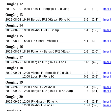
Omgång 12
2012-07-30
19:30
Loos IF - Bergsjö IF 2 (Häls.)
3-0
(1-0)
[mer i
Omgång 13
2012-08-03
19:30
Bergsjö IF 2 (Häls.) - Föne IK
3-2
(2-1)
[mer i
Omgång 14
2012-08-08
19:30
Växbo IF - IFK Gnarp
1-1
(1-0)
[mer i
Omgång 15
2012-08-11
15:00
IFK Gnarp - Växbo IF
4-1
(3-0)
[mer i
Omgång 16
2012-08-17
18:30
Föne IK - Bergsjö IF 2 (Häls.)
1-2
(1-0)
[mer i
Omgång 17
2012-09-22
16:00
Bergsjö IF 2 (Häls.) - Loos IF
11-1
(4-0)
[mer i
Omgång 18
2012-09-01
12:00
Växbo IF - Bergsjö IF 2 (Häls.)
1-3
(1-2)
[mer i
12:00
Loos IF - Föne IK
0-2
(0-2)
[mer i
Omgång 19
2012-09-08
12:00
Föne IK - Växbo IF
1-1
(0-0)
[mer i
2012-09-09
12:00
Bergsjö IF 2 (Häls.) - IFK Gnarp
1-4
(0-1)
[mer i
Omgång 20
2012-09-15
12:00
IFK Gnarp - Föne IK
4-1
(2-1)
[mer i
12:00
Växbo IF - Loos IF
15-1
(5-0)
[mer i