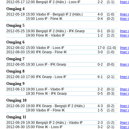
2012-05-17
12:00
Bergsjö IF 2 (Häls.) - Loos IF
2-2
(1-1)
[mer i
Omgång 4
2012-05-19
15:00
Växbo IF - Bergsjö IF 2 (Häls.)
4-0
(1-0)
[mer i
15:00
Loos IF - Föne IK
0-4
(0-2)
[mer i
Omgång 5
2012-05-25
19:00
Bergsjö IF 2 (Häls.) - IFK Gnarp
0-1
(0-1)
[mer i
19:00
Föne IK - Växbo IF
1-2
(1-2)
[mer i
Omgång 6
2012-06-02
15:00
Växbo IF - Loos IF
17-0
(11-0)
[mer i
2012-06-03
15:00
IFK Gnarp - Föne IK
3-0
(1-0)
[mer i
Omgång 7
2012-06-05
19:30
Loos IF - IFK Gnarp
0-2
(0-0)
[mer i
Omgång 8
2012-06-10
17:00
IFK Gnarp - Loos IF
6-1
(2-1)
[mer i
Omgång 9
2012-06-13
19:00
Loos IF - Växbo IF
2-2
(0-1)
[mer i
19:30
Föne IK - IFK Gnarp
0-5
(0-3)
[mer i
Omgång 10
2012-06-20
19:00
IFK Gnarp - Bergsjö IF 2 (Häls.)
4-3
(0-2)
[mer i
19:00
Växbo IF - Föne IK
1-5
(1-2)
[mer i
Omgång 11
2012-06-29
19:30
Bergsjö IF 2 (Häls.) - Växbo IF
2-3
(1-2)
[mer i
2012-06-30
15:00
Föne IK - Loos IF
3-2
(2-1)
[mer i