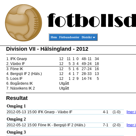
Hem
Förbundsserier
Distrikt
Division VII - Hälsingland - 2012
1.
IFK Gnarp
12
11
1
0
48
-
11
34
2.
Växbo IF
12
5
3
4
49
-
24
18
3.
Föne IK
12
5
1
6
27
-
24
16
4.
Bergsjö IF 2 (Häls.)
12
4
1
7
28
-
33
13
5.
Loos IF
12
1
2
9
14
-
74
5
6.
Bogårdens IK
Utgått
7.
Näsvikens IK 2
Utgått
Resultat
Omgång 1
2012-05-13
15:00
IFK Gnarp - Växbo IF
4-1
(1-0)
[mer i
Omgång 2
2012-05-12
15:00
Föne IK - Bergsjö IF 2 (Häls.)
7-1
(2-0)
[mer i
Omgång 3