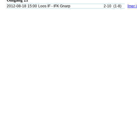
Omgång 21
2012-08-18
15:00
Loos IF - IFK Gnarp
2-10
(1-8)
[mer i