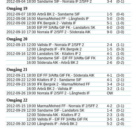
2012-09-04
18:00
Sandarne SIF - Norrala IF 2/SFF 2
3-4
(0-1)
Omgång 19
2012-09-07
18:00
Arbrå BK 2 - Sandarne SIF
1-5
(0-4)
2012-09-08
16:00
Marma/Mohed FF - Långheds IF
5-0
(3-0)
2012-09-09
12:00
IFK Bergvik 2 - Vallsta IF
5-1
(1-0)
16:00
EIF FF 3/Alfta GIF FK - Landafors SK
6-0
(3-0)
2012-09-10
17:30
Norrala IF 2/SFF 2 - Söderala AIK
9-0
(3-0)
Omgång 20
2012-09-15
12:00
Vallsta IF - Norrala IF 2/SFF 2
2-4
(1-1)
12:00
Långheds IF - IFK Bergvik 2
1-5
(0-3)
2012-09-16
12:00
Landafors SK - Kilafors IF 2
4-1
(1-0)
12:00
Sandarne SIF - EIF FF 3/Alfta GIF FK
2-5
(0-2)
16:00
Söderala AIK - Arbrå BK 2
2-6
(0-2)
Omgång 21
2012-09-21
18:00
EIF FF 3/Alfta GIF FK - Söderala AIK
4-1
(3-0)
2012-09-22
12:00
Kilafors IF 2 - Sandarne SIF
4-1
(2-1)
2012-09-23
16:00
IFK Bergvik 2 - Marma/Mohed FF
3-4
(3-1)
16:00
Arbrå BK 2 - Vallsta IF
3-2
(1-1)
2012-09-26
19:00
Norrala IF 2/SFF 2 - Långheds IF
OW
Omgång 22
2012-05-15
19:00
Marma/Mohed FF - Norrala IF 2/SFF 2
4-2
(3-1)
2012-09-29
12:00
Sandarne SIF - Landafors SK
1-4
(0-1)
12:00
Söderala AIK - Kilafors IF 2
2-3
(1-0)
12:00
Vallsta IF - EIF FF 3/Alfta GIF FK
3-5
(1-4)
2012-09-30
12:00
Långheds IF - Arbrå BK 2
5-2
(2-0)