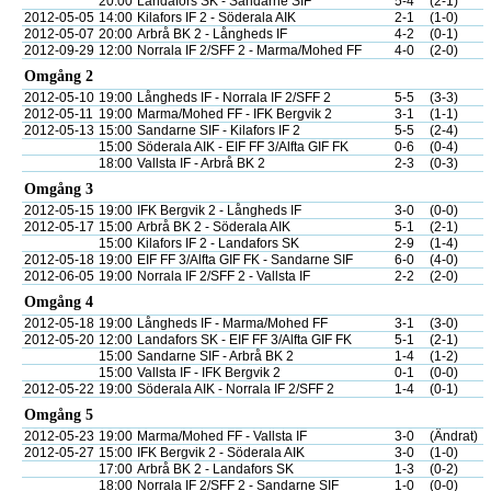
20:00
Landafors SK - Sandarne SIF
5-4
(2-1)
2012-05-05
14:00
Kilafors IF 2 - Söderala AIK
2-1
(1-0)
2012-05-07
20:00
Arbrå BK 2 - Långheds IF
4-2
(0-1)
2012-09-29
12:00
Norrala IF 2/SFF 2 - Marma/Mohed FF
4-0
(2-0)
Omgång 2
2012-05-10
19:00
Långheds IF - Norrala IF 2/SFF 2
5-5
(3-3)
2012-05-11
19:00
Marma/Mohed FF - IFK Bergvik 2
3-1
(1-1)
2012-05-13
15:00
Sandarne SIF - Kilafors IF 2
5-5
(2-4)
15:00
Söderala AIK - EIF FF 3/Alfta GIF FK
0-6
(0-4)
18:00
Vallsta IF - Arbrå BK 2
2-3
(0-3)
Omgång 3
2012-05-15
19:00
IFK Bergvik 2 - Långheds IF
3-0
(0-0)
2012-05-17
15:00
Arbrå BK 2 - Söderala AIK
5-1
(2-1)
15:00
Kilafors IF 2 - Landafors SK
2-9
(1-4)
2012-05-18
19:00
EIF FF 3/Alfta GIF FK - Sandarne SIF
6-0
(4-0)
2012-06-05
19:00
Norrala IF 2/SFF 2 - Vallsta IF
2-2
(2-0)
Omgång 4
2012-05-18
19:00
Långheds IF - Marma/Mohed FF
3-1
(3-0)
2012-05-20
12:00
Landafors SK - EIF FF 3/Alfta GIF FK
5-1
(2-1)
15:00
Sandarne SIF - Arbrå BK 2
1-4
(1-2)
15:00
Vallsta IF - IFK Bergvik 2
0-1
(0-0)
2012-05-22
19:00
Söderala AIK - Norrala IF 2/SFF 2
1-4
(0-1)
Omgång 5
2012-05-23
19:00
Marma/Mohed FF - Vallsta IF
3-0
(Ändrat)
2012-05-27
15:00
IFK Bergvik 2 - Söderala AIK
3-0
(1-0)
17:00
Arbrå BK 2 - Landafors SK
1-3
(0-2)
18:00
Norrala IF 2/SFF 2 - Sandarne SIF
1-0
(0-0)