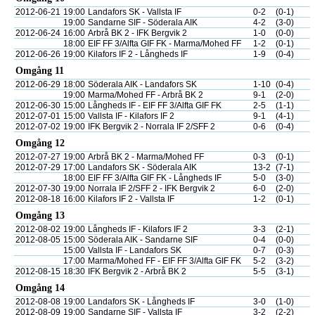
2012-06-21
19:00
Landafors SK - Vallsta IF
0-2
(0-1)
19:00
Sandarne SIF - Söderala AIK
4-2
(3-0)
2012-06-24
16:00
Arbrå BK 2 - IFK Bergvik 2
1-0
(0-0)
18:00
EIF FF 3/Alfta GIF FK - Marma/Mohed FF
1-2
(0-1)
2012-06-26
19:00
Kilafors IF 2 - Långheds IF
1-9
(0-4)
Omgång 11
2012-06-29
18:00
Söderala AIK - Landafors SK
1-10
(0-4)
19:00
Marma/Mohed FF - Arbrå BK 2
9-1
(2-0)
2012-06-30
15:00
Långheds IF - EIF FF 3/Alfta GIF FK
2-5
(1-1)
2012-07-01
15:00
Vallsta IF - Kilafors IF 2
9-1
(4-1)
2012-07-02
19:00
IFK Bergvik 2 - Norrala IF 2/SFF 2
0-6
(0-4)
Omgång 12
2012-07-27
19:00
Arbrå BK 2 - Marma/Mohed FF
0-3
(0-1)
2012-07-29
17:00
Landafors SK - Söderala AIK
13-2
(7-1)
18:00
EIF FF 3/Alfta GIF FK - Långheds IF
5-0
(3-0)
2012-07-30
19:00
Norrala IF 2/SFF 2 - IFK Bergvik 2
6-0
(2-0)
2012-08-18
16:00
Kilafors IF 2 - Vallsta IF
1-2
(0-1)
Omgång 13
2012-08-02
19:00
Långheds IF - Kilafors IF 2
3-3
(2-1)
2012-08-05
15:00
Söderala AIK - Sandarne SIF
0-4
(0-0)
15:00
Vallsta IF - Landafors SK
0-7
(0-3)
17:00
Marma/Mohed FF - EIF FF 3/Alfta GIF FK
5-2
(3-2)
2012-08-15
18:30
IFK Bergvik 2 - Arbrå BK 2
5-5
(3-1)
Omgång 14
2012-08-08
19:00
Landafors SK - Långheds IF
3-0
(1-0)
2012-08-09
19:00
Sandarne SIF - Vallsta IF
3-2
(2-2)