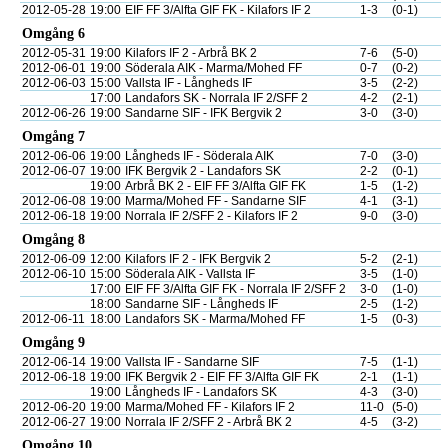
2012-05-28
19:00
EIF FF 3/Alfta GIF FK - Kilafors IF 2
1-3
(0-1)
Omgång 6
2012-05-31
19:00
Kilafors IF 2 - Arbrå BK 2
7-6
(5-0)
2012-06-01
19:00
Söderala AIK - Marma/Mohed FF
0-7
(0-2)
2012-06-03
15:00
Vallsta IF - Långheds IF
3-5
(2-2)
17:00
Landafors SK - Norrala IF 2/SFF 2
4-2
(2-1)
2012-06-26
19:00
Sandarne SIF - IFK Bergvik 2
3-0
(3-0)
Omgång 7
2012-06-06
19:00
Långheds IF - Söderala AIK
7-0
(3-0)
2012-06-07
19:00
IFK Bergvik 2 - Landafors SK
2-2
(0-1)
19:00
Arbrå BK 2 - EIF FF 3/Alfta GIF FK
1-5
(1-2)
2012-06-08
19:00
Marma/Mohed FF - Sandarne SIF
4-1
(3-1)
2012-06-18
19:00
Norrala IF 2/SFF 2 - Kilafors IF 2
9-0
(3-0)
Omgång 8
2012-06-09
12:00
Kilafors IF 2 - IFK Bergvik 2
5-2
(2-1)
2012-06-10
15:00
Söderala AIK - Vallsta IF
3-5
(1-0)
17:00
EIF FF 3/Alfta GIF FK - Norrala IF 2/SFF 2
3-0
(1-0)
18:00
Sandarne SIF - Långheds IF
2-5
(1-2)
2012-06-11
18:00
Landafors SK - Marma/Mohed FF
1-5
(0-3)
Omgång 9
2012-06-14
19:00
Vallsta IF - Sandarne SIF
7-5
(1-1)
2012-06-18
19:00
IFK Bergvik 2 - EIF FF 3/Alfta GIF FK
2-1
(1-1)
19:00
Långheds IF - Landafors SK
4-3
(3-0)
2012-06-20
19:00
Marma/Mohed FF - Kilafors IF 2
11-0
(5-0)
2012-06-27
19:00
Norrala IF 2/SFF 2 - Arbrå BK 2
4-5
(3-2)
Omgång 10