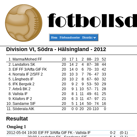
Hem
Förbundsserier
Distrikt
Division VI, Södra - Hälsingland - 2012
1.
Marma/Mohed FF
20
17
1
2
88
-
23
52
2.
Landafors SK
20
14
2
4
87
-
38
44
3.
EIF FF 3/Alfta GIF FK
20
14
0
6
70
-
33
42
4.
Norrala IF 2/SFF 2
20
10
3
7
76
-
47
33
5.
Långheds IF
20
10
2
8
67
-
60
32
6.
IFK Bergvik 2
20
9
2
9
53
-
50
29
7.
Arbrå BK 2
20
9
1
10
57
-
71
28
8.
Vallsta IF
20
8
1
11
49
-
61
25
9.
Kilafors IF 2
20
6
3
11
47
-
97
21
10.
Sandarne SIF
20
5
1
14
50
-
74
16
11.
Söderala AIK
20
0
0
20
20
-
110
0
Resultat
Omgång 1
2012-05-04
19:00
EIF FF 3/Alfta GIF FK - Vallsta IF
0-2
(0-1)