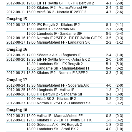
2012-08-10
19:00
EIF FF 3/Alfta GIF FK - IFK Bergvik 2
4-1
(2-0)
19:00
Kilafors IF 2 - Marma/Mohed FF
2-4
(1-3)
2012-08-11
15:00
Arbrå BK 2 - Norrala IF 2/SFF 2
4-7
(2-6)
Omgång 15
2012-08-12
15:00
IFK Bergvik 2 - Kilafors IF 2
8-1
(4-1)
15:00
Vallsta IF - Söderala AIK
2-1
(2-0)
19:00
Långheds IF - Sandarne SIF
8-5
(5-4)
2012-08-16
19:00
Norrala IF 2/SFF 2 - EIF FF 3/Alfta GIF FK
3-5
(0-3)
2012-08-17
19:00
Marma/Mohed FF - Landafors SK
2-2
(1-1)
Omgång 16
2012-08-19
17:00
Söderala AIK - Långheds IF
2-4
(1-0)
2012-08-20
18:30
EIF FF 3/Alfta GIF FK - Arbrå BK 2
2-0
(1-0)
18:30
Landafors SK - IFK Bergvik 2
5-1
(5-0)
18:30
Sandarne SIF - Marma/Mohed FF
0-4
(0-2)
2012-08-21
18:30
Kilafors IF 2 - Norrala IF 2/SFF 2
3-3
(1-0)
Omgång 17
2012-08-24
18:30
Marma/Mohed FF - Söderala AIK
4-0
(2-0)
2012-08-25
16:00
Långheds IF - Vallsta IF
1-3
(0-1)
2012-08-26
16:00
IFK Bergvik 2 - Sandarne SIF
3-1
(3-0)
16:00
Arbrå BK 2 - Kilafors IF 2
5-2
(2-2)
2012-08-27
18:30
Norrala IF 2/SFF 2 - Landafors SK
1-3
(0-2)
Omgång 18
2012-08-31
18:00
Vallsta IF - Marma/Mohed FF
0-8
(0-3)
2012-09-02
12:00
Kilafors IF 2 - EIF FF 3/Alfta GIF FK
1-3
(0-2)
12:00
Söderala AIK - IFK Bergvik 2
1-8
(0-3)
18:00
Landafors SK - Arbrå BK 2
4-0
(1-0)