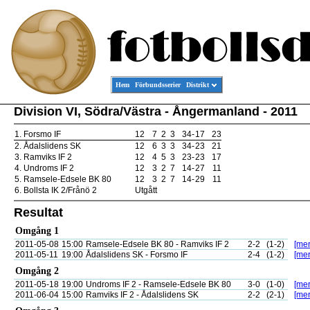
Hem
Förbundsserier
Distrikt
Division VI, Södra/Västra - Ångermanland - 2011
1.
Forsmo IF
12
7
2
3
34
-
17
23
2.
Ådalslidens SK
12
6
3
3
34
-
23
21
3.
Ramviks IF 2
12
4
5
3
23
-
23
17
4.
Undroms IF 2
12
3
2
7
14
-
27
11
5.
Ramsele-Edsele BK 80
12
3
2
7
14
-
29
11
6.
Bollsta IK 2/Frånö 2
Utgått
Resultat
Omgång 1
2011-05-08
15:00
Ramsele-Edsele BK 80 - Ramviks IF 2
2-2
(1-2)
[mer
2011-05-11
19:00
Ådalslidens SK - Forsmo IF
2-4
(1-2)
[mer
Omgång 2
2011-05-18
19:00
Undroms IF 2 - Ramsele-Edsele BK 80
3-0
(1-0)
[mer
2011-06-04
15:00
Ramviks IF 2 - Ådalslidens SK
2-2
(2-1)
[mer