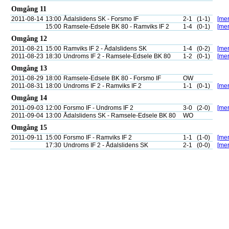
Omgång 11
2011-08-14
13:00
Ådalslidens SK - Forsmo IF
2-1
(1-1)
[mer
15:00
Ramsele-Edsele BK 80 - Ramviks IF 2
1-4
(0-1)
[mer
Omgång 12
2011-08-21
15:00
Ramviks IF 2 - Ådalslidens SK
1-4
(0-2)
[mer
2011-08-23
18:30
Undroms IF 2 - Ramsele-Edsele BK 80
1-2
(0-1)
[mer
Omgång 13
2011-08-29
18:00
Ramsele-Edsele BK 80 - Forsmo IF
OW
2011-08-31
18:00
Undroms IF 2 - Ramviks IF 2
1-1
(0-1)
[mer
Omgång 14
2011-09-03
12:00
Forsmo IF - Undroms IF 2
3-0
(2-0)
[mer
2011-09-04
13:00
Ådalslidens SK - Ramsele-Edsele BK 80
WO
Omgång 15
2011-09-11
15:00
Forsmo IF - Ramviks IF 2
1-1
(1-0)
[mer
17:30
Undroms IF 2 - Ådalslidens SK
2-1
(0-0)
[mer