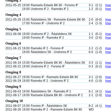
Omgång 3
2011-05-25
19:00
Ramsele-Edsele BK 80 - Forsmo IF
3-1
(2-1)
[mer
19:00
Undroms IF 2 - Ramviks IF 2
1-2
(0-1)
[mer
Omgång 4
2011-05-29
15:00
Ådalslidens SK - Ramsele-Edsele BK 80
2-0
(0-0)
[mer
17:00
Forsmo IF - Undroms IF 2
2-4
(1-3)
[mer
Omgång 5
2011-06-08
19:00
Undroms IF 2 - Ådalslidens SK
1-1
(0-1)
[mer
19:00
Forsmo IF - Ramviks IF 2
3-0
(2-0)
[mer
Omgång 6
2011-06-15
19:00
Ramviks IF 2 - Forsmo IF
2-2
(1-2)
[mer
19:00
Ådalslidens SK - Undroms IF 2
6-0
(1-0)
[mer
Omgång 7
2011-06-19
15:00
Ramsele-Edsele BK 80 - Ådalslidens SK
3-3
(1-1)
[mer
2011-06-22
19:00
Undroms IF 2 - Forsmo IF
0-3
(0-2)
[mer
Omgång 8
2011-06-27
19:00
Forsmo IF - Ramsele-Edsele BK 80
3-1
(2-0)
[mer
2011-06-29
19:00
Ramviks IF 2 - Undroms IF 2
4-0
(1-0)
[mer
Omgång 9
2011-08-03
19:00
Ådalslidens SK - Ramviks IF 2
6-1
(4-1)
[mer
2011-08-17
19:00
Ramsele-Edsele BK 80 - Undroms IF 2
2-1
(2-0)
[mer
Omgång 10
2011-08-07
15:00
Forsmo IF - Ådalslidens SK
8-2
(4-1)
[mer
2011-08-26
19:00
Ramviks IF 2 - Ramsele-Edsele BK 80
WO