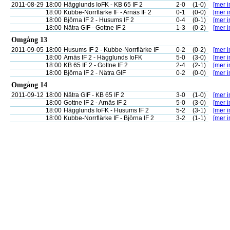
2011-08-29
18:00
Hägglunds IoFK - KB 65 IF 2
2-0
(1-0)
[mer i
18:00
Kubbe-Norrflärke IF - Arnäs IF 2
0-1
(0-0)
[mer i
18:00
Björna IF 2 - Husums IF 2
0-4
(0-1)
[mer i
18:00
Nätra GIF - Gottne IF 2
1-3
(0-2)
[mer i
Omgång 13
2011-09-05
18:00
Husums IF 2 - Kubbe-Norrflärke IF
0-2
(0-2)
[mer i
18:00
Arnäs IF 2 - Hägglunds IoFK
5-0
(3-0)
[mer i
18:00
KB 65 IF 2 - Gottne IF 2
2-4
(2-1)
[mer i
18:00
Björna IF 2 - Nätra GIF
0-2
(0-0)
[mer i
Omgång 14
2011-09-12
18:00
Nätra GIF - KB 65 IF 2
3-0
(1-0)
[mer i
18:00
Gottne IF 2 - Arnäs IF 2
5-0
(3-0)
[mer i
18:00
Hägglunds IoFK - Husums IF 2
5-2
(3-1)
[mer i
18:00
Kubbe-Norrflärke IF - Björna IF 2
3-2
(1-1)
[mer i