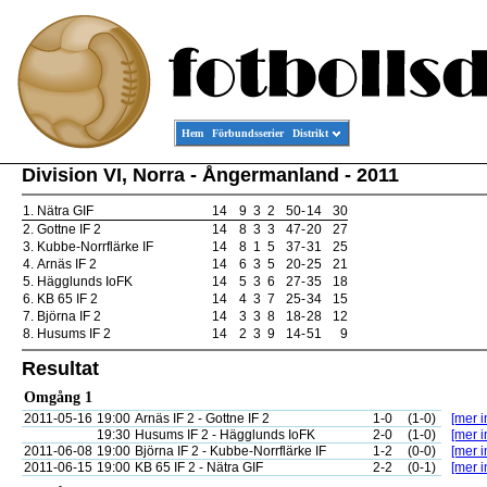
Hem
Förbundsserier
Distrikt
Division VI, Norra - Ångermanland - 2011
1.
Nätra GIF
14
9
3
2
50
-
14
30
2.
Gottne IF 2
14
8
3
3
47
-
20
27
3.
Kubbe-Norrflärke IF
14
8
1
5
37
-
31
25
4.
Arnäs IF 2
14
6
3
5
20
-
25
21
5.
Hägglunds IoFK
14
5
3
6
27
-
35
18
6.
KB 65 IF 2
14
4
3
7
25
-
34
15
7.
Björna IF 2
14
3
3
8
18
-
28
12
8.
Husums IF 2
14
2
3
9
14
-
51
9
Resultat
Omgång 1
2011-05-16
19:00
Arnäs IF 2 - Gottne IF 2
1-0
(1-0)
[mer i
19:30
Husums IF 2 - Hägglunds IoFK
2-0
(1-0)
[mer i
2011-06-08
19:00
Björna IF 2 - Kubbe-Norrflärke IF
1-2
(0-0)
[mer i
2011-06-15
19:00
KB 65 IF 2 - Nätra GIF
2-2
(0-1)
[mer i