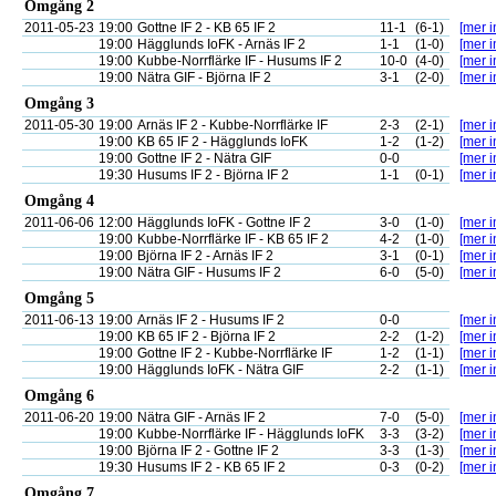
Omgång 2
2011-05-23
19:00
Gottne IF 2 - KB 65 IF 2
11-1
(6-1)
[mer i
19:00
Hägglunds IoFK - Arnäs IF 2
1-1
(1-0)
[mer i
19:00
Kubbe-Norrflärke IF - Husums IF 2
10-0
(4-0)
[mer i
19:00
Nätra GIF - Björna IF 2
3-1
(2-0)
[mer i
Omgång 3
2011-05-30
19:00
Arnäs IF 2 - Kubbe-Norrflärke IF
2-3
(2-1)
[mer i
19:00
KB 65 IF 2 - Hägglunds IoFK
1-2
(1-2)
[mer i
19:00
Gottne IF 2 - Nätra GIF
0-0
[mer i
19:30
Husums IF 2 - Björna IF 2
1-1
(0-1)
[mer i
Omgång 4
2011-06-06
12:00
Hägglunds IoFK - Gottne IF 2
3-0
(1-0)
[mer i
19:00
Kubbe-Norrflärke IF - KB 65 IF 2
4-2
(1-0)
[mer i
19:00
Björna IF 2 - Arnäs IF 2
3-1
(0-1)
[mer i
19:00
Nätra GIF - Husums IF 2
6-0
(5-0)
[mer i
Omgång 5
2011-06-13
19:00
Arnäs IF 2 - Husums IF 2
0-0
[mer i
19:00
KB 65 IF 2 - Björna IF 2
2-2
(1-2)
[mer i
19:00
Gottne IF 2 - Kubbe-Norrflärke IF
1-2
(1-1)
[mer i
19:00
Hägglunds IoFK - Nätra GIF
2-2
(1-1)
[mer i
Omgång 6
2011-06-20
19:00
Nätra GIF - Arnäs IF 2
7-0
(5-0)
[mer i
19:00
Kubbe-Norrflärke IF - Hägglunds IoFK
3-3
(3-2)
[mer i
19:00
Björna IF 2 - Gottne IF 2
3-3
(1-3)
[mer i
19:30
Husums IF 2 - KB 65 IF 2
0-3
(0-2)
[mer i
Omgång 7