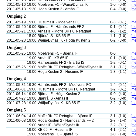
2011-05-15
14:00
Härnösands FF 2 - Husums IF
1-0
(1-0)
[me
2011-05-16
19:00
Moelvens FC - Wäija/Dynäs IK
1-0
(0-0)
[me
2011-05-18
19:30
Höga Kusten 2 - Arnäs IF
0-4
(0-0)
[me
Omgång 2
2011-05-19
19:00
Husums IF - Moelvens FC
0-3
(0-1)
[me
2011-05-20
19:00
Björna IF - Härnösands FF 2
0-1
(0-1)
[me
2011-05-21
15:00
Arnäs IF - Moffe BK FC Refaghat
4-3
(1-2)
[me
15:00
Bjärtrå IS - KB 65 IF
1-1
(1-0)
[me
2011-05-23
19:00
Wäija/Dynäs IK - Höga Kusten 2
6-2
(3-0)
[me
Omgång 3
2011-05-25
19:00
Moelvens FC - Björna IF
0-0
[me
19:00
Arnäs IF - KB 65 IF
0-1
(0-0)
[me
19:00
Härnösands FF 2 - Bjärtrå IS
1-2
(0-1)
[me
2011-05-26
19:00
Moffe BK FC Refaghat - Wäija/Dynäs IK
3-1
(1-1)
[me
19:00
Höga Kusten 2 - Husums IF
1-3
(1-1)
[me
Omgång 4
2011-05-31
19:30
Härnösands FF 2 - Moelvens FC
1-4
(0-1)
[me
2011-06-01
19:00
Husums IF - Moffe BK FC Refaghat
3-2
(0-1)
[me
2011-06-14
19:00
Björna IF - Höga Kusten 2
9-0
(4-0)
[me
2011-07-27
19:00
Bjärtrå IS - Arnäs IF
0-2
(0-0)
[me
2011-07-28
19:00
Wäija/Dynäs IK - KB 65 IF
3-2
(1-0)
[me
Omgång 5
2011-06-04
14:00
Moffe BK FC Refaghat - Björna IF
3-1
(1-0)
[me
2011-06-08
19:00
Höga Kusten 2 - Härnösands FF 2
2-7
(1-4)
[me
19:00
Arnäs IF - Wäija/Dynäs IK
2-2
(0-1)
[me
19:00
KB 65 IF - Husums IF
4-1
(2-1)
[me
19:00
Moelvens FC - Bjärtrå IS
2-0
(1-0)
[me