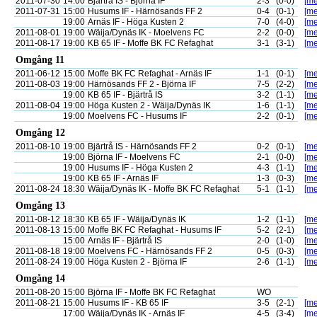
2011-07-30
14:00
Bjärtrå IS - Björna IF
2-3
(0-0)
[me
2011-07-31
15:00
Husums IF - Härnösands FF 2
0-4
(0-1)
[me
19:00
Arnäs IF - Höga Kusten 2
7-0
(4-0)
[me
2011-08-01
19:00
Wäija/Dynäs IK - Moelvens FC
2-2
(0-0)
[me
2011-08-17
19:00
KB 65 IF - Moffe BK FC Refaghat
3-1
(3-1)
[me
Omgång 11
2011-06-12
15:00
Moffe BK FC Refaghat - Arnäs IF
1-1
(0-1)
[me
2011-08-03
19:00
Härnösands FF 2 - Björna IF
7-5
(2-2)
[me
19:00
KB 65 IF - Bjärtrå IS
3-2
(1-1)
[me
2011-08-04
19:00
Höga Kusten 2 - Wäija/Dynäs IK
1-6
(1-1)
[me
19:00
Moelvens FC - Husums IF
2-2
(0-1)
[me
Omgång 12
2011-08-10
19:00
Bjärtrå IS - Härnösands FF 2
0-2
(0-1)
[me
19:00
Björna IF - Moelvens FC
2-1
(0-0)
[me
19:00
Husums IF - Höga Kusten 2
4-3
(1-1)
[me
19:00
KB 65 IF - Arnäs IF
1-3
(0-3)
[me
2011-08-24
18:30
Wäija/Dynäs IK - Moffe BK FC Refaghat
5-1
(1-1)
[me
Omgång 13
2011-08-12
18:30
KB 65 IF - Wäija/Dynäs IK
1-2
(1-1)
[me
2011-08-13
15:00
Moffe BK FC Refaghat - Husums IF
5-2
(2-1)
[me
15:00
Arnäs IF - Bjärtrå IS
2-0
(1-0)
[me
2011-08-18
19:00
Moelvens FC - Härnösands FF 2
0-5
(0-3)
[me
2011-08-24
19:00
Höga Kusten 2 - Björna IF
2-6
(1-1)
[me
Omgång 14
2011-08-20
15:00
Björna IF - Moffe BK FC Refaghat
WO
2011-08-21
15:00
Husums IF - KB 65 IF
3-5
(2-1)
[me
17:00
Wäija/Dynäs IK - Arnäs IF
4-5
(3-4)
[me