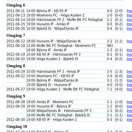
Omgång 6
2011-06-11
14:00
Björna IF - KB 65 IF
4-0
(2-0)
[me
2011-06-13
19:00
Moelvens FC - Höga Kusten 2
1-0
(0-0)
[me
2011-06-14
19:00
Härnösands FF 2 - Moffe BK FC Refaghat
1-1
(0-1)
[me
2011-06-15
19:00
Husums IF - Arnäs IF
0-5
(0-2)
[me
2011-06-26
16:00
Bjärtrå IS - Wäija/Dynäs IK
0-4
(0-1)
[me
Omgång 7
2011-06-12
18:00
Husums IF - Wäija/Dynäs IK
2-2
(1-1)
[me
2011-06-18
12:00
Moffe BK FC Refaghat - Moelvens FC
WO
16:00
Björna IF - Arnäs IF
2-3
(2-1)
[me
2011-06-19
15:00
KB 65 IF - Härnösands FF 2
0-1
(0-1)
[me
2011-06-20
19:00
Höga Kusten 2 - Bjärtrå IS
0-4
(0-2)
[me
Omgång 8
2011-05-29
15:00
Härnösands FF 2 - Arnäs IF
2-5
(1-3)
[me
2011-06-22
19:00
Moelvens FC - KB 65 IF
2-0
(0-0)
[me
19:00
Björna IF - Wäija/Dynäs IK
3-1
(1-1)
[me
19:00
Bjärtrå IS - Husums IF
4-0
(4-0)
[me
2011-06-27
19:00
Höga Kusten 2 - Moffe BK FC Refaghat
7-1
(4-0)
[me
Omgång 9
2011-06-28
19:00
Arnäs IF - Moelvens FC
2-1
(1-0)
[me
2011-06-29
19:00
Husums IF - Björna IF
1-2
(0-0)
[me
19:00
Wäija/Dynäs IK - Härnösands FF 2
1-3
(0-2)
[me
19:00
Moffe BK FC Refaghat - Bjärtrå IS
2-1
(1-1)
[me
2011-06-30
19:00
KB 65 IF - Höga Kusten 2
0-3
(0-1)
[me
Omgång 10