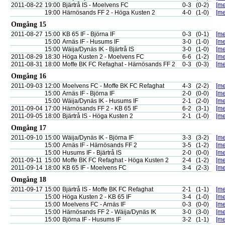
2011-08-22
19:00
Bjärtrå IS - Moelvens FC
0-3
(0-2)
[me
19:00
Härnösands FF 2 - Höga Kusten 2
4-0
(1-0)
[me
Omgång 15
2011-08-27
15:00
KB 65 IF - Björna IF
0-3
(0-1)
[me
15:00
Arnäs IF - Husums IF
3-0
(1-0)
[me
15:00
Wäija/Dynäs IK - Bjärtrå IS
3-0
(1-0)
[me
2011-08-29
18:30
Höga Kusten 2 - Moelvens FC
6-6
(1-2)
[me
2011-08-31
18:00
Moffe BK FC Refaghat - Härnösands FF 2
0-3
(0-3)
[me
Omgång 16
2011-09-03
12:00
Moelvens FC - Moffe BK FC Refaghat
4-3
(2-2)
[me
15:00
Arnäs IF - Björna IF
2-0
(0-0)
[me
15:00
Wäija/Dynäs IK - Husums IF
2-1
(2-0)
[me
2011-09-04
17:00
Härnösands FF 2 - KB 65 IF
6-2
(3-1)
[me
2011-09-05
18:00
Bjärtrå IS - Höga Kusten 2
2-1
(1-0)
[me
Omgång 17
2011-09-10
15:00
Wäija/Dynäs IK - Björna IF
3-3
(3-2)
[me
15:00
Arnäs IF - Härnösands FF 2
3-5
(1-2)
[me
15:00
Husums IF - Bjärtrå IS
2-0
(0-0)
[me
2011-09-11
15:00
Moffe BK FC Refaghat - Höga Kusten 2
2-4
(1-2)
[me
2011-09-14
18:00
KB 65 IF - Moelvens FC
3-4
(2-3)
[me
Omgång 18
2011-09-17
15:00
Bjärtrå IS - Moffe BK FC Refaghat
2-1
(1-1)
[me
15:00
Höga Kusten 2 - KB 65 IF
3-4
(1-0)
[me
15:00
Moelvens FC - Arnäs IF
0-3
(0-0)
[me
15:00
Härnösands FF 2 - Wäija/Dynäs IK
3-0
(3-0)
[me
15:00
Björna IF - Husums IF
3-2
(1-1)
[me