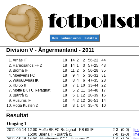
Hem
Förbundsserier
Distrikt
Division V - Ångermanland - 2011
1.
Arnäs IF
18
14
2
2
56
-
22
44
2.
Härnösands FF 2
18
14
1
3
57
-
25
43
3.
Björna IF
18
11
2
5
56
-
28
35
4.
Moelvens FC
18
9
4
5
36
-
32
31
5.
Wäija/Dynäs IK
18
8
4
6
47
-
35
28
6.
KB 65 IF
18
7
1
10
33
-
44
22
7.
Moffe BK FC Refaghat
18
5
2
11
34
-
48
17
8.
Bjärtrå IS
18
5
1
12
20
-
39
16
9.
Husums IF
18
4
2
12
26
-
51
14
10.
Höga Kusten 2
18
3
1
14
35
-
76
10
Resultat
Omgång 1
2011-05-14
12:00
Moffe BK FC Refaghat - KB 65 IF
2-3
(0-0)
[me
15:00
Björna IF - Bjärtrå IS
7-0
(2-0)
[me