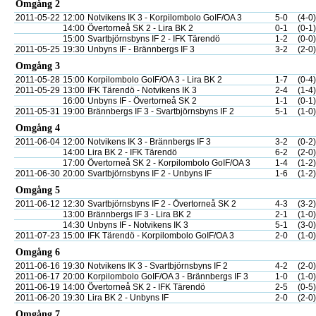
Omgång 2
2011-05-22
12:00
Notvikens IK 3 - Korpilombolo GoIF/OA 3
5-0
(4-0)
14:00
Övertorneå SK 2 - Lira BK 2
0-1
(0-1)
15:00
Svartbjörnsbyns IF 2 - IFK Tärendö
1-2
(0-0)
2011-05-25
19:30
Unbyns IF - Brännbergs IF 3
3-2
(2-0)
Omgång 3
2011-05-28
15:00
Korpilombolo GoIF/OA 3 - Lira BK 2
1-7
(0-4)
2011-05-29
13:00
IFK Tärendö - Notvikens IK 3
2-4
(1-4)
16:00
Unbyns IF - Övertorneå SK 2
1-1
(0-1)
2011-05-31
19:00
Brännbergs IF 3 - Svartbjörnsbyns IF 2
5-1
(1-0)
Omgång 4
2011-06-04
12:00
Notvikens IK 3 - Brännbergs IF 3
3-2
(0-2)
14:00
Lira BK 2 - IFK Tärendö
6-2
(2-0)
17:00
Övertorneå SK 2 - Korpilombolo GoIF/OA 3
1-4
(1-2)
2011-06-30
20:00
Svartbjörnsbyns IF 2 - Unbyns IF
1-6
(1-2)
Omgång 5
2011-06-12
12:30
Svartbjörnsbyns IF 2 - Övertorneå SK 2
4-3
(3-2)
13:00
Brännbergs IF 3 - Lira BK 2
2-1
(1-0)
14:30
Unbyns IF - Notvikens IK 3
5-1
(3-0)
2011-07-23
15:00
IFK Tärendö - Korpilombolo GoIF/OA 3
2-0
(1-0)
Omgång 6
2011-06-16
19:30
Notvikens IK 3 - Svartbjörnsbyns IF 2
4-2
(2-0)
2011-06-17
20:00
Korpilombolo GoIF/OA 3 - Brännbergs IF 3
1-0
(1-0)
2011-06-19
14:00
Övertorneå SK 2 - IFK Tärendö
2-5
(0-5)
2011-06-20
19:30
Lira BK 2 - Unbyns IF
2-0
(2-0)
Omgång 7