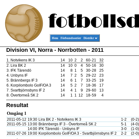
Hem
Förbundsserier
Distrikt
Division VI, Norra - Norrbotten - 2011
1.
Notvikens IK 3
14
10
2
2
60
-
21
32
2.
Lira BK 2
14
10
0
4
50
-
16
30
3.
IFK Tärendö
14
8
1
5
30
-
28
25
4.
Unbyns IF
14
7
2
5
29
-
22
23
5.
Brännbergs IF 3
14
6
1
7
33
-
25
19
6.
Korpilombolo GoIF/OA 3
14
5
2
7
18
-
36
17
7.
Svartbjörnsbyns IF 2
14
4
1
9
29
-
60
13
8.
Övertorneå SK 2
14
1
1
12
18
-
59
4
Resultat
Omgång 1
2011-05-12
19:30
Lira BK 2 - Notvikens IK 3
1-2
(0-2)
2011-05-15
13:00
Brännbergs IF 3 - Övertorneå SK 2
5-1
(4-0)
14:00
IFK Tärendö - Unbyns IF
3-0
(1-0)
2011-07-26
19:00
Korpilombolo GoIF/OA 3 - Svartbjörnsbyns IF 2
2-2
(2-0)