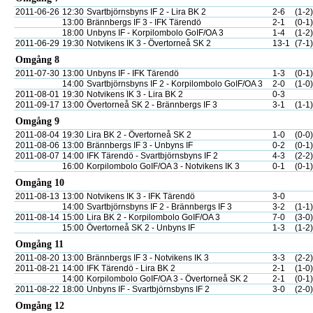
2011-06-26
12:30
Svartbjörnsbyns IF 2 - Lira BK 2
2-6
(1-2)
13:00
Brännbergs IF 3 - IFK Tärendö
2-1
(0-1)
18:00
Unbyns IF - Korpilombolo GoIF/OA 3
1-4
(1-2)
2011-06-29
19:30
Notvikens IK 3 - Övertorneå SK 2
13-1
(7-1)
Omgång 8
2011-07-30
13:00
Unbyns IF - IFK Tärendö
1-3
(0-1)
14:00
Svartbjörnsbyns IF 2 - Korpilombolo GoIF/OA 3
2-0
(1-0)
2011-08-01
19:30
Notvikens IK 3 - Lira BK 2
0-3
2011-09-17
13:00
Övertorneå SK 2 - Brännbergs IF 3
3-1
(1-1)
Omgång 9
2011-08-04
19:30
Lira BK 2 - Övertorneå SK 2
1-0
(0-0)
2011-08-06
13:00
Brännbergs IF 3 - Unbyns IF
0-2
(0-1)
2011-08-07
14:00
IFK Tärendö - Svartbjörnsbyns IF 2
4-3
(2-2)
16:00
Korpilombolo GoIF/OA 3 - Notvikens IK 3
0-1
(0-1)
Omgång 10
2011-08-13
13:00
Notvikens IK 3 - IFK Tärendö
3-0
14:00
Svartbjörnsbyns IF 2 - Brännbergs IF 3
3-2
(1-1)
2011-08-14
15:00
Lira BK 2 - Korpilombolo GoIF/OA 3
7-0
(3-0)
15:00
Övertorneå SK 2 - Unbyns IF
1-3
(1-2)
Omgång 11
2011-08-20
13:00
Brännbergs IF 3 - Notvikens IK 3
3-3
(2-2)
2011-08-21
14:00
IFK Tärendö - Lira BK 2
2-1
(1-0)
14:00
Korpilombolo GoIF/OA 3 - Övertorneå SK 2
2-1
(0-1)
2011-08-22
18:00
Unbyns IF - Svartbjörnsbyns IF 2
3-0
(2-0)
Omgång 12