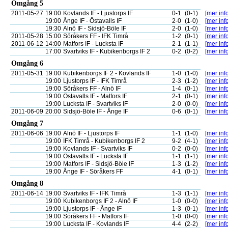
Omgång 5
2011-05-27
19:00
Kovlands IF - Ljustorps IF
0-1
(0-1)
[mer info
19:00
Ånge IF - Östavalls IF
2-0
(1-0)
[mer info
19:30
Alnö IF - Sidsjö-Böle IF
2-0
(1-0)
[mer info
2011-05-28
15:00
Söråkers FF - IFK Timrå
1-2
(0-1)
[mer info
2011-06-12
14:00
Matfors IF - Lucksta IF
2-1
(1-1)
[mer info
17:00
Svartviks IF - Kubikenborgs IF 2
0-2
(0-2)
[mer info
Omgång 6
2011-05-31
19:00
Kubikenborgs IF 2 - Kovlands IF
1-0
(1-0)
[mer info
19:00
Ljustorps IF - IFK Timrå
2-3
(1-2)
[mer info
19:00
Söråkers FF - Alnö IF
1-4
(0-1)
[mer info
19:00
Östavalls IF - Matfors IF
2-1
(0-1)
[mer info
19:00
Lucksta IF - Svartviks IF
2-0
(0-0)
[mer info
2011-06-09
20:00
Sidsjö-Böle IF - Ånge IF
0-6
(0-1)
[mer info
Omgång 7
2011-06-06
19:00
Alnö IF - Ljustorps IF
1-1
(1-0)
[mer info
19:00
IFK Timrå - Kubikenborgs IF 2
9-2
(4-1)
[mer info
19:00
Kovlands IF - Svartviks IF
0-2
(0-0)
[mer info
19:00
Östavalls IF - Lucksta IF
1-1
(1-1)
[mer info
19:00
Matfors IF - Sidsjö-Böle IF
1-3
(1-2)
[mer info
19:00
Ånge IF - Söråkers FF
4-1
(0-1)
[mer info
Omgång 8
2011-06-14
19:00
Svartviks IF - IFK Timrå
1-3
(1-1)
[mer info
19:00
Kubikenborgs IF 2 - Alnö IF
1-0
(0-0)
[mer info
19:00
Ljustorps IF - Ånge IF
1-3
(0-1)
[mer info
19:00
Söråkers FF - Matfors IF
1-0
(0-0)
[mer info
19:00
Lucksta IF - Kovlands IF
4-4
(2-2)
[mer info