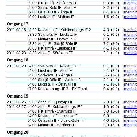
19:00
IFK Timrå - Söråkers FF
0-3
(0-0)
[mer info
19:00
Sidsjö-Böle IF - Alnö IF
3-2
(1-1)
[mer info
19:00
Östavalls IF - Ånge IF
0-1
(0-0)
[mer info
19:00
Lucksta IF - Matfors IF
1-6
(0-3)
[mer info
Omgång 17
2011-08-16
18:30
Kovlands IF - Kubikenborgs IF 2
4-3
(1-2)
[mer info
18:30
Svartviks IF - Lucksta IF
0-1
(0-1)
[mer info
18:30
Matfors IF - Östavalls IF
0-0
[mer info
18:30
Ånge IF - Sidsjö-Böle IF
7-2
(3-0)
[mer info
20:00
IFK Timrå - Ljustorps IF
4-1
(3-0)
[mer info
2011-08-23
18:30
Alnö IF - Söråkers FF
2-1
(1-1)
[mer info
Omgång 18
2011-08-20
14:00
Svartviks IF - Kovlands IF
0-1
(0-0)
[mer info
14:00
Ljustorps IF - Alnö IF
2-1
(2-1)
[mer info
14:00
Söråkers FF - Ånge IF
3-5
(1-1)
[mer info
14:00
Sidsjö-Böle IF - Matfors IF
2-1
(1-1)
[mer info
14:00
Lucksta IF - Östavalls IF
7-1
(3-1)
[mer info
17:00
Kubikenborgs IF 2 - IFK Timrå
0-4
(0-1)
[mer info
Omgång 19
2011-08-26
19:00
Ånge IF - Ljustorps IF
7-0
(3-0)
[mer info
2011-08-27
14:00
Alnö IF - Kubikenborgs IF 2
1-0
(0-0)
[mer info
14:00
IFK Timrå - Svartviks IF
5-0
(2-0)
[mer info
14:00
Kovlands IF - Lucksta IF
0-0
[mer info
14:00
Östavalls IF - Sidsjö-Böle IF
4-0
(2-0)
[mer info
14:00
Matfors IF - Söråkers FF
3-0
(3-0)
[mer info
Omgång 20