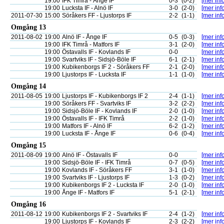
19:00
IFK Timrå - Ånge IF
0-3
(0-2)
[mer info
19:00
Lucksta IF - Alnö IF
3-0
(2-0)
[mer info
2011-07-30
15:00
Söråkers FF - Ljustorps IF
2-2
(1-1)
[mer info
Omgång 13
2011-08-02
19:00
Alnö IF - Ånge IF
0-5
(0-3)
[mer info
19:00
IFK Timrå - Matfors IF
3-1
(2-0)
[mer info
19:00
Östavalls IF - Kovlands IF
0-0
[mer info
19:00
Svartviks IF - Sidsjö-Böle IF
6-1
(2-1)
[mer info
19:00
Kubikenborgs IF 2 - Söråkers FF
2-1
(2-0)
[mer info
19:00
Ljustorps IF - Lucksta IF
1-1
(1-0)
[mer info
Omgång 14
2011-08-05
19:00
Ljustorps IF - Kubikenborgs IF 2
2-4
(1-1)
[mer info
19:00
Söråkers FF - Svartviks IF
3-2
(2-2)
[mer info
19:00
Sidsjö-Böle IF - Kovlands IF
2-0
(1-0)
[mer info
19:00
Östavalls IF - IFK Timrå
2-2
(1-0)
[mer info
19:00
Matfors IF - Alnö IF
6-2
(1-2)
[mer info
19:00
Lucksta IF - Ånge IF
0-6
(0-4)
[mer info
Omgång 15
2011-08-09
19:00
Alnö IF - Östavalls IF
0-0
[mer info
19:00
Sidsjö-Böle IF - IFK Timrå
0-7
(0-5)
[mer info
19:00
Kovlands IF - Söråkers FF
3-1
(1-0)
[mer info
19:00
Svartviks IF - Ljustorps IF
1-3
(0-2)
[mer info
19:00
Kubikenborgs IF 2 - Lucksta IF
2-0
(1-0)
[mer info
19:00
Ånge IF - Matfors IF
5-1
(2-1)
[mer info
Omgång 16
2011-08-12
19:00
Kubikenborgs IF 2 - Svartviks IF
2-4
(1-2)
[mer info
19:00
Ljustorps IF - Kovlands IF
2-3
(2-2)
[mer info