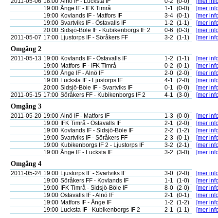
2011-05-06
18:00
Alnö IF - Lucksta IF
0-2
(0-0)
[mer info
19:00
Ånge IF - IFK Timrå
1-1
(0-0)
[mer info
19:00
Kovlands IF - Matfors IF
3-4
(0-1)
[mer info
19:00
Svartviks IF - Östavalls IF
1-2
(1-1)
[mer info
20:00
Sidsjö-Böle IF - Kubikenborgs IF 2
0-6
(0-3)
[mer info
2011-05-07
17:00
Ljustorps IF - Söråkers FF
3-2
(1-1)
[mer info
Omgång 2
2011-05-13
19:00
Kovlands IF - Östavalls IF
1-2
(1-1)
[mer info
19:00
Matfors IF - IFK Timrå
0-2
(0-1)
[mer info
19:00
Ånge IF - Alnö IF
2-0
(2-0)
[mer info
19:00
Lucksta IF - Ljustorps IF
4-1
(2-0)
[mer info
20:00
Sidsjö-Böle IF - Svartviks IF
0-1
(0-0)
[mer info
2011-05-15
17:00
Söråkers FF - Kubikenborgs IF 2
4-1
(3-0)
[mer info
Omgång 3
2011-05-20
19:00
Alnö IF - Matfors IF
1-3
(0-0)
[mer info
19:00
IFK Timrå - Östavalls IF
2-1
(2-0)
[mer info
19:00
Kovlands IF - Sidsjö-Böle IF
2-2
(1-2)
[mer info
19:00
Svartviks IF - Söråkers FF
2-3
(0-1)
[mer info
19:00
Kubikenborgs IF 2 - Ljustorps IF
3-2
(2-1)
[mer info
19:00
Ånge IF - Lucksta IF
3-2
(3-0)
[mer info
Omgång 4
2011-05-24
19:00
Ljustorps IF - Svartviks IF
3-0
(2-0)
[mer info
19:00
Söråkers FF - Kovlands IF
1-1
(1-0)
[mer info
19:00
IFK Timrå - Sidsjö-Böle IF
8-0
(2-0)
[mer info
19:00
Östavalls IF - Alnö IF
2-1
(0-1)
[mer info
19:00
Matfors IF - Ånge IF
1-2
(1-2)
[mer info
19:00
Lucksta IF - Kubikenborgs IF 2
2-1
(1-1)
[mer info