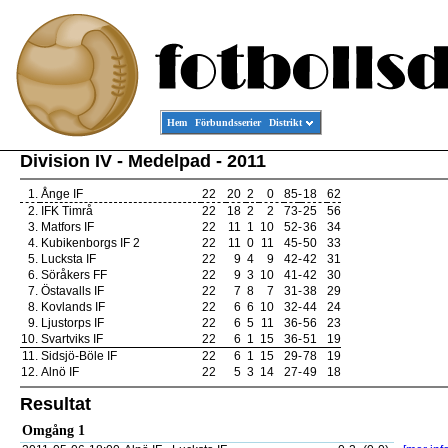
Hem
Förbundsserier
Distrikt
Division IV - Medelpad - 2011
1.
Ånge IF
22
20
2
0
85
-
18
62
2.
IFK Timrå
22
18
2
2
73
-
25
56
3.
Matfors IF
22
11
1
10
52
-
36
34
4.
Kubikenborgs IF 2
22
11
0
11
45
-
50
33
5.
Lucksta IF
22
9
4
9
42
-
42
31
6.
Söråkers FF
22
9
3
10
41
-
42
30
7.
Östavalls IF
22
7
8
7
31
-
38
29
8.
Kovlands IF
22
6
6
10
32
-
44
24
9.
Ljustorps IF
22
6
5
11
36
-
56
23
10.
Svartviks IF
22
6
1
15
36
-
51
19
11.
Sidsjö-Böle IF
22
6
1
15
29
-
78
19
12.
Alnö IF
22
5
3
14
27
-
49
18
Resultat
Omgång 1