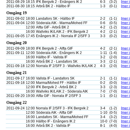
2011-08-29
18:15
IFK Bergvik 2 - Enångers IK 2
6-3
(3-2)
[mer i
2011-08-30
18:15
Arbrå BK 2 - Hällbo IF
1-3
(0-1)
[mer i
Omgång 19
2011-09-02
18:00
Landafors SK - Hällbo IF
2-2
(1-1)
[mer i
2011-09-04
12:00
Söderala AIK - Marma/Mohed FF
0-6
(0-5)
[mer i
12:00
Alfta GIF - Arbrå BK 2
4-2
(1-2)
[mer i
16:00
Wallviks IK/LAIK 2 - IFK Bergvik 2
4-2
(2-1)
[mer i
2011-09-05
17:45
Enångers IK 2 - Norrala IF 2/SFF 3
3-3
(0-2)
[mer i
Omgång 20
2011-09-09
18:00
IFK Bergvik 2 - Alfta GIF
4-2
(2-1)
[mer i
2011-09-11
12:00
Söderala AIK - Enångers IK 2
1-11
(1-4)
[mer i
16:00
Hällbo IF - Vallsta IF
3-2
(2-0)
[mer i
16:00
Arbrå BK 2 - Landafors SK
3-3
(2-1)
[mer i
2011-09-18
12:00
Norrala IF 2/SFF 3 - Wallviks IK/LAIK 2
4-3
(2-0)
[mer i
Omgång 21
2011-09-17
16:00
Vallsta IF - Landafors SK
2-1
(1-1)
[mer i
2011-09-18
12:00
Marma/Mohed FF - Hällbo IF
0-2
(0-0)
[mer i
12:00
IFK Bergvik 2 - Arbrå BK 2
3-3
(2-3)
[mer i
16:00
Wallviks IK/LAIK 2 - Söderala AIK
7-0
(7-0)
[mer i
2011-09-20
19:00
Alfta GIF - Norrala IF 2/SFF 3
1-1
(0-1)
[mer i
Omgång 22
2011-09-24
12:00
Norrala IF 2/SFF 3 - IFK Bergvik 2
3-4
(1-2)
[mer i
12:00
Söderala AIK - Alfta GIF
1-10
(0-5)
[mer i
16:00
Landafors SK - Marma/Mohed FF
3-4
(3-2)
[mer i
16:00
Hällbo IF - Enångers IK 2
10-0
(7-0)
[mer i
16:00
Arbrå BK 2 - Vallsta IF
8-1
(4-0)
[mer i