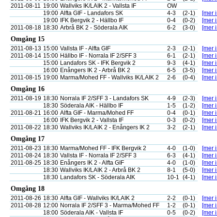
2011-08-11
19:00
Wallviks IK/LAIK 2 - Vallsta IF
OW
19:00
Alfta GIF - Landafors SK
4-3
(2-1)
[mer i
19:00
IFK Bergvik 2 - Hällbo IF
0-4
(0-2)
[mer i
2011-08-18
18:30
Arbrå BK 2 - Söderala AIK
6-2
(3-0)
[mer i
Omgång 15
2011-08-13
15:00
Vallsta IF - Alfta GIF
2-3
(2-1)
[mer i
2011-08-14
15:00
Hällbo IF - Norrala IF 2/SFF 3
6-1
(2-1)
[mer i
15:00
Landafors SK - IFK Bergvik 2
9-3
(4-1)
[mer i
16:00
Enångers IK 2 - Arbrå BK 2
6-5
(3-5)
[mer i
2011-08-15
19:00
Marma/Mohed FF - Wallviks IK/LAIK 2
2-6
(0-4)
[mer i
Omgång 16
2011-08-19
18:30
Norrala IF 2/SFF 3 - Landafors SK
4-9
(2-3)
[mer i
18:30
Söderala AIK - Hällbo IF
1-5
(1-2)
[mer i
2011-08-21
16:00
Alfta GIF - Marma/Mohed FF
0-4
(0-1)
[mer i
16:00
IFK Bergvik 2 - Vallsta IF
0-3
(0-2)
[mer i
2011-08-22
18:30
Wallviks IK/LAIK 2 - Enångers IK 2
3-2
(2-1)
[mer i
Omgång 17
2011-08-23
18:30
Marma/Mohed FF - IFK Bergvik 2
4-0
(1-0)
[mer i
2011-08-24
18:30
Vallsta IF - Norrala IF 2/SFF 3
6-3
(4-1)
[mer i
2011-08-25
18:30
Enångers IK 2 - Alfta GIF
4-0
(1-0)
[mer i
18:30
Wallviks IK/LAIK 2 - Arbrå BK 2
8-1
(5-0)
[mer i
18:30
Landafors SK - Söderala AIK
10-1
(4-1)
[mer i
Omgång 18
2011-08-26
18:30
Alfta GIF - Wallviks IK/LAIK 2
2-2
(0-1)
[mer i
2011-08-28
12:00
Norrala IF 2/SFF 3 - Marma/Mohed FF
1-2
(0-1)
[mer i
18:00
Söderala AIK - Vallsta IF
0-5
(0-2)
[mer i