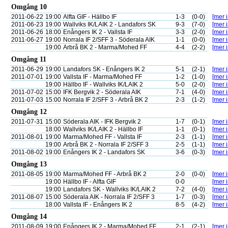
Omgång 10
2011-06-22
19:00
Alfta GIF - Hällbo IF
1-3
(0-0)
[mer i
2011-06-23
19:00
Wallviks IK/LAIK 2 - Landafors SK
9-3
(7-0)
[mer i
2011-06-26
18:00
Enångers IK 2 - Vallsta IF
3-3
(2-0)
[mer i
2011-06-27
19:00
Norrala IF 2/SFF 3 - Söderala AIK
1-1
(0-0)
[mer i
19:00
Arbrå BK 2 - Marma/Mohed FF
4-4
(2-2)
[mer i
Omgång 11
2011-06-29
19:00
Landafors SK - Enångers IK 2
5-1
(2-1)
[mer i
2011-07-01
19:00
Vallsta IF - Marma/Mohed FF
1-2
(1-0)
[mer i
19:00
Hällbo IF - Wallviks IK/LAIK 2
5-0
(2-0)
[mer i
2011-07-02
15:00
IFK Bergvik 2 - Söderala AIK
7-1
(4-0)
[mer i
2011-07-03
15:00
Norrala IF 2/SFF 3 - Arbrå BK 2
2-3
(1-2)
[mer i
Omgång 12
2011-07-31
15:00
Söderala AIK - IFK Bergvik 2
1-7
(0-1)
[mer i
18:00
Wallviks IK/LAIK 2 - Hällbo IF
1-1
(0-1)
[mer i
2011-08-01
19:00
Marma/Mohed FF - Vallsta IF
2-3
(1-1)
[mer i
19:00
Arbrå BK 2 - Norrala IF 2/SFF 3
2-5
(1-1)
[mer i
2011-08-02
19:00
Enångers IK 2 - Landafors SK
3-6
(0-3)
[mer i
Omgång 13
2011-08-05
19:00
Marma/Mohed FF - Arbrå BK 2
2-0
(0-0)
[mer i
19:00
Hällbo IF - Alfta GIF
0-0
[mer i
19:00
Landafors SK - Wallviks IK/LAIK 2
7-2
(4-0)
[mer i
2011-08-07
15:00
Söderala AIK - Norrala IF 2/SFF 3
1-7
(0-3)
[mer i
18:00
Vallsta IF - Enångers IK 2
8-5
(4-2)
[mer i
Omgång 14
2011-08-09
19:00
Enångers IK 2 - Marma/Mohed FF
2-1
(2-1)
[mer i