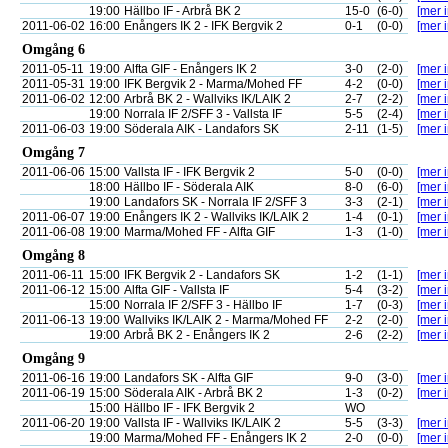
19:00
Hällbo IF - Arbrå BK 2
15-0
(6-0)
[mer i
2011-06-02
16:00
Enångers IK 2 - IFK Bergvik 2
0-1
(0-0)
[mer i
Omgång 6
2011-05-11
19:00
Alfta GIF - Enångers IK 2
3-0
(2-0)
[mer i
2011-05-31
19:00
IFK Bergvik 2 - Marma/Mohed FF
4-2
(0-0)
[mer i
2011-06-02
12:00
Arbrå BK 2 - Wallviks IK/LAIK 2
2-7
(2-2)
[mer i
19:00
Norrala IF 2/SFF 3 - Vallsta IF
5-5
(2-4)
[mer i
2011-06-03
19:00
Söderala AIK - Landafors SK
2-11
(1-5)
[mer i
Omgång 7
2011-06-06
15:00
Vallsta IF - IFK Bergvik 2
5-0
(0-0)
[mer i
18:00
Hällbo IF - Söderala AIK
8-0
(6-0)
[mer i
19:00
Landafors SK - Norrala IF 2/SFF 3
3-3
(2-1)
[mer i
2011-06-07
19:00
Enångers IK 2 - Wallviks IK/LAIK 2
1-4
(0-1)
[mer i
2011-06-08
19:00
Marma/Mohed FF - Alfta GIF
1-3
(1-0)
[mer i
Omgång 8
2011-06-11
15:00
IFK Bergvik 2 - Landafors SK
1-2
(1-1)
[mer i
2011-06-12
15:00
Alfta GIF - Vallsta IF
5-4
(3-2)
[mer i
15:00
Norrala IF 2/SFF 3 - Hällbo IF
1-7
(0-3)
[mer i
2011-06-13
19:00
Wallviks IK/LAIK 2 - Marma/Mohed FF
2-2
(2-0)
[mer i
19:00
Arbrå BK 2 - Enångers IK 2
2-6
(2-2)
[mer i
Omgång 9
2011-06-16
19:00
Landafors SK - Alfta GIF
9-0
(3-0)
[mer i
2011-06-19
15:00
Söderala AIK - Arbrå BK 2
1-3
(0-2)
[mer i
15:00
Hällbo IF - IFK Bergvik 2
WO
2011-06-20
19:00
Vallsta IF - Wallviks IK/LAIK 2
5-5
(3-3)
[mer i
19:00
Marma/Mohed FF - Enångers IK 2
2-0
(0-0)
[mer i