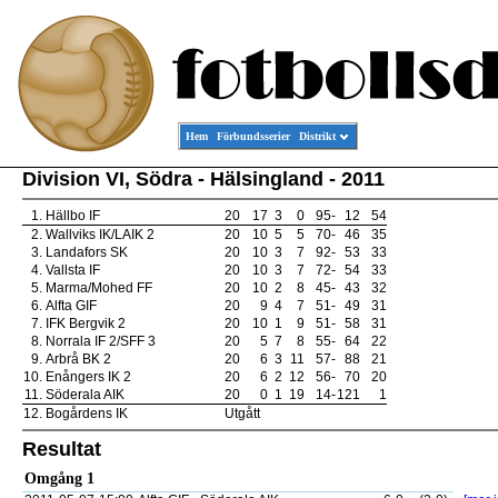
Hem
Förbundsserier
Distrikt
Division VI, Södra - Hälsingland - 2011
1.
Hällbo IF
20
17
3
0
95
-
12
54
2.
Wallviks IK/LAIK 2
20
10
5
5
70
-
46
35
3.
Landafors SK
20
10
3
7
92
-
53
33
4.
Vallsta IF
20
10
3
7
72
-
54
33
5.
Marma/Mohed FF
20
10
2
8
45
-
43
32
6.
Alfta GIF
20
9
4
7
51
-
49
31
7.
IFK Bergvik 2
20
10
1
9
51
-
58
31
8.
Norrala IF 2/SFF 3
20
5
7
8
55
-
64
22
9.
Arbrå BK 2
20
6
3
11
57
-
88
21
10.
Enångers IK 2
20
6
2
12
56
-
70
20
11.
Söderala AIK
20
0
1
19
14
-
121
1
12.
Bogårdens IK
Utgått
Resultat
Omgång 1