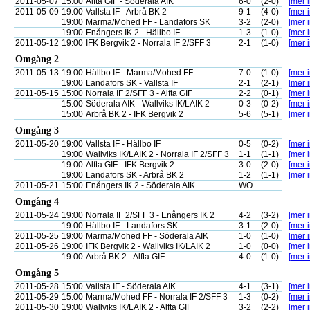
2011-05-07
15:00
Alfta GIF - Söderala AIK
6-0
(2-0)
[mer i
2011-05-09
19:00
Vallsta IF - Arbrå BK 2
9-1
(4-0)
[mer i
19:00
Marma/Mohed FF - Landafors SK
3-2
(2-0)
[mer i
19:00
Enångers IK 2 - Hällbo IF
1-3
(1-0)
[mer i
2011-05-12
19:00
IFK Bergvik 2 - Norrala IF 2/SFF 3
2-1
(1-0)
[mer i
Omgång 2
2011-05-13
19:00
Hällbo IF - Marma/Mohed FF
7-0
(1-0)
[mer i
19:00
Landafors SK - Vallsta IF
2-1
(2-1)
[mer i
2011-05-15
15:00
Norrala IF 2/SFF 3 - Alfta GIF
2-2
(0-1)
[mer i
15:00
Söderala AIK - Wallviks IK/LAIK 2
0-3
(0-2)
[mer i
15:00
Arbrå BK 2 - IFK Bergvik 2
5-6
(5-1)
[mer i
Omgång 3
2011-05-20
19:00
Vallsta IF - Hällbo IF
0-5
(0-2)
[mer i
19:00
Wallviks IK/LAIK 2 - Norrala IF 2/SFF 3
1-1
(1-1)
[mer i
19:00
Alfta GIF - IFK Bergvik 2
3-0
(2-0)
[mer i
19:00
Landafors SK - Arbrå BK 2
1-2
(1-1)
[mer i
2011-05-21
15:00
Enångers IK 2 - Söderala AIK
WO
Omgång 4
2011-05-24
19:00
Norrala IF 2/SFF 3 - Enångers IK 2
4-2
(3-2)
[mer i
19:00
Hällbo IF - Landafors SK
3-1
(2-0)
[mer i
2011-05-25
19:00
Marma/Mohed FF - Söderala AIK
1-0
(1-0)
[mer i
2011-05-26
19:00
IFK Bergvik 2 - Wallviks IK/LAIK 2
1-0
(0-0)
[mer i
19:00
Arbrå BK 2 - Alfta GIF
4-0
(1-0)
[mer i
Omgång 5
2011-05-28
15:00
Vallsta IF - Söderala AIK
4-1
(3-1)
[mer i
2011-05-29
15:00
Marma/Mohed FF - Norrala IF 2/SFF 3
1-3
(0-2)
[mer i
2011-05-30
19:00
Wallviks IK/LAIK 2 - Alfta GIF
3-2
(2-2)
[mer i