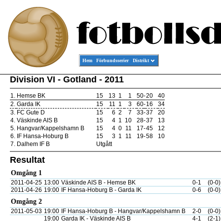
Hem
Förbundsserier
Distrikt
Division VI - Gotland - 2011
1.
Hemse BK
15
13
1
1
50
-
20
40
2.
Garda IK
15
11
1
3
60
-
16
34
3.
FC Gute D
15
6
2
7
33
-
37
20
4.
Väskinde AIS B
15
4
1
10
28
-
37
13
5.
Hangvar/Kappelshamn B
15
4
0
11
17
-
45
12
6.
IF Hansa-Hoburg B
15
3
1
11
19
-
58
10
7.
Dalhem IF B
Utgått
Resultat
Omgång 1
2011-04-25
13:00
Väskinde AIS B - Hemse BK
0-1
(0-0)
2011-04-26
19:00
IF Hansa-Hoburg B - Garda IK
0-6
(0-0)
Omgång 2
2011-05-03
19:00
IF Hansa-Hoburg B - Hangvar/Kappelshamn B
2-0
(0-0)
19:00
Garda IK - Väskinde AIS B
4-1
(2-1)