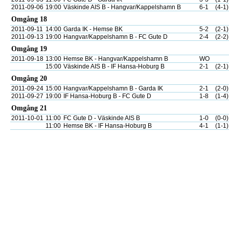
2011-09-06
19:00
Väskinde AIS B - Hangvar/Kappelshamn B
6-1
(4-1)
Omgång 18
2011-09-11
14:00
Garda IK - Hemse BK
5-2
(2-1)
2011-09-13
19:00
Hangvar/Kappelshamn B - FC Gute D
2-4
(2-2)
Omgång 19
2011-09-18
13:00
Hemse BK - Hangvar/Kappelshamn B
WO
15:00
Väskinde AIS B - IF Hansa-Hoburg B
2-1
(2-1)
Omgång 20
2011-09-24
15:00
Hangvar/Kappelshamn B - Garda IK
2-1
(2-0)
2011-09-27
19:00
IF Hansa-Hoburg B - FC Gute D
1-8
(1-4)
Omgång 21
2011-10-01
11:00
FC Gute D - Väskinde AIS B
1-0
(0-0)
11:00
Hemse BK - IF Hansa-Hoburg B
4-1
(1-1)