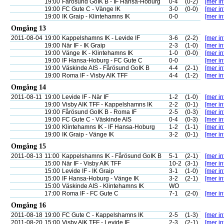
19:00
Fårösund GoIK B - IF Hansa-Hoburg
0-4
(0-2)
[mer in
19:00
FC Gute C - Vänge IK
3-0
(0-0)
[mer in
19:00
IK Graip - Klintehamns IK
0-0
[mer in
Omgång 13
2011-08-04
19:00
Kappelshamns IK - Levide IF
3-6
(2-2)
[mer in
19:00
När IF - IK Graip
2-3
(1-0)
[mer in
19:00
Vänge IK - Klintehamns IK
1-0
(0-0)
[mer in
19:00
IF Hansa-Hoburg - FC Gute C
0-0
[mer in
19:00
Väskinde AIS - Fårösund GoIK B
4-4
(2-1)
[mer in
19:00
Roma IF - Visby AIK TFF
4-4
(1-2)
[mer in
Omgång 14
2011-08-11
19:00
Levide IF - När IF
1-2
(1-0)
[mer in
19:00
Visby AIK TFF - Kappelshamns IK
2-2
(0-1)
[mer in
19:00
Fårösund GoIK B - Roma IF
2-5
(0-3)
[mer in
19:00
FC Gute C - Väskinde AIS
0-4
(0-3)
[mer in
19:00
Klintehamns IK - IF Hansa-Hoburg
1-2
(1-1)
[mer in
19:00
IK Graip - Vänge IK
3-2
(0-1)
[mer in
Omgång 15
2011-08-13
11:00
Kappelshamns IK - Fårösund GoIK B
5-1
(2-1)
[mer in
15:00
När IF - Visby AIK TFF
10-2
(3-1)
[mer in
15:00
Levide IF - IK Graip
3-1
(1-0)
[mer in
15:00
IF Hansa-Hoburg - Vänge IK
3-2
(2-1)
[mer in
15:00
Väskinde AIS - Klintehamns IK
WO
17:00
Roma IF - FC Gute C
7-1
(2-0)
[mer in
Omgång 16
2011-08-18
19:00
FC Gute C - Kappelshamns IK
2-5
(1-3)
[mer in
2011-08-20
15:00
Visby AIK TFF - Levide IF
2-3
(2-1)
[mer in