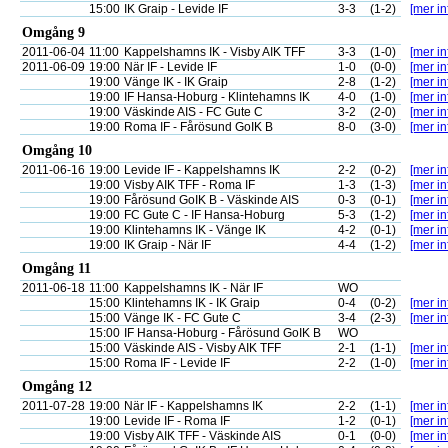
15:00
IK Graip - Levide IF
3-3
(1-2)
[mer in
Omgång 9
2011-06-04
11:00
Kappelshamns IK - Visby AIK TFF
3-3
(1-0)
[mer in
2011-06-09
19:00
När IF - Levide IF
1-0
(0-0)
[mer in
19:00
Vänge IK - IK Graip
2-8
(1-2)
[mer in
19:00
IF Hansa-Hoburg - Klintehamns IK
4-0
(1-0)
[mer in
19:00
Väskinde AIS - FC Gute C
3-2
(2-0)
[mer in
19:00
Roma IF - Fårösund GoIK B
8-0
(3-0)
[mer in
Omgång 10
2011-06-16
19:00
Levide IF - Kappelshamns IK
2-2
(0-2)
[mer in
19:00
Visby AIK TFF - Roma IF
1-3
(1-3)
[mer in
19:00
Fårösund GoIK B - Väskinde AIS
0-3
(0-1)
[mer in
19:00
FC Gute C - IF Hansa-Hoburg
5-3
(1-2)
[mer in
19:00
Klintehamns IK - Vänge IK
4-2
(0-1)
[mer in
19:00
IK Graip - När IF
4-4
(1-2)
[mer in
Omgång 11
2011-06-18
11:00
Kappelshamns IK - När IF
WO
15:00
Klintehamns IK - IK Graip
0-4
(0-2)
[mer in
15:00
Vänge IK - FC Gute C
3-4
(2-3)
[mer in
15:00
IF Hansa-Hoburg - Fårösund GoIK B
WO
15:00
Väskinde AIS - Visby AIK TFF
2-1
(1-1)
[mer in
15:00
Roma IF - Levide IF
2-2
(1-0)
[mer in
Omgång 12
2011-07-28
19:00
När IF - Kappelshamns IK
2-2
(1-1)
[mer in
19:00
Levide IF - Roma IF
1-2
(0-1)
[mer in
19:00
Visby AIK TFF - Väskinde AIS
0-1
(0-0)
[mer in