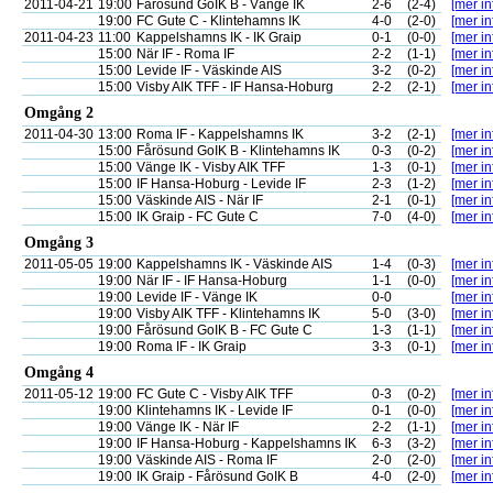
2011-04-21
19:00
Fårösund GoIK B - Vänge IK
2-6
(2-4)
[mer in
19:00
FC Gute C - Klintehamns IK
4-0
(2-0)
[mer in
2011-04-23
11:00
Kappelshamns IK - IK Graip
0-1
(0-0)
[mer in
15:00
När IF - Roma IF
2-2
(1-1)
[mer in
15:00
Levide IF - Väskinde AIS
3-2
(0-2)
[mer in
15:00
Visby AIK TFF - IF Hansa-Hoburg
2-2
(2-1)
[mer in
Omgång 2
2011-04-30
13:00
Roma IF - Kappelshamns IK
3-2
(2-1)
[mer in
15:00
Fårösund GoIK B - Klintehamns IK
0-3
(0-2)
[mer in
15:00
Vänge IK - Visby AIK TFF
1-3
(0-1)
[mer in
15:00
IF Hansa-Hoburg - Levide IF
2-3
(1-2)
[mer in
15:00
Väskinde AIS - När IF
2-1
(0-1)
[mer in
15:00
IK Graip - FC Gute C
7-0
(4-0)
[mer in
Omgång 3
2011-05-05
19:00
Kappelshamns IK - Väskinde AIS
1-4
(0-3)
[mer in
19:00
När IF - IF Hansa-Hoburg
1-1
(0-0)
[mer in
19:00
Levide IF - Vänge IK
0-0
[mer in
19:00
Visby AIK TFF - Klintehamns IK
5-0
(3-0)
[mer in
19:00
Fårösund GoIK B - FC Gute C
1-3
(1-1)
[mer in
19:00
Roma IF - IK Graip
3-3
(0-1)
[mer in
Omgång 4
2011-05-12
19:00
FC Gute C - Visby AIK TFF
0-3
(0-2)
[mer in
19:00
Klintehamns IK - Levide IF
0-1
(0-0)
[mer in
19:00
Vänge IK - När IF
2-2
(1-1)
[mer in
19:00
IF Hansa-Hoburg - Kappelshamns IK
6-3
(3-2)
[mer in
19:00
Väskinde AIS - Roma IF
2-0
(2-0)
[mer in
19:00
IK Graip - Fårösund GoIK B
4-0
(2-0)
[mer in