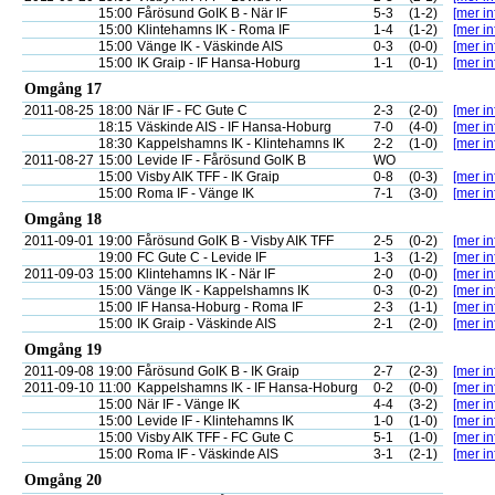
15:00
Fårösund GoIK B - När IF
5-3
(1-2)
[mer in
15:00
Klintehamns IK - Roma IF
1-4
(1-2)
[mer in
15:00
Vänge IK - Väskinde AIS
0-3
(0-0)
[mer in
15:00
IK Graip - IF Hansa-Hoburg
1-1
(0-1)
[mer in
Omgång 17
2011-08-25
18:00
När IF - FC Gute C
2-3
(2-0)
[mer in
18:15
Väskinde AIS - IF Hansa-Hoburg
7-0
(4-0)
[mer in
18:30
Kappelshamns IK - Klintehamns IK
2-2
(1-0)
[mer in
2011-08-27
15:00
Levide IF - Fårösund GoIK B
WO
15:00
Visby AIK TFF - IK Graip
0-8
(0-3)
[mer in
15:00
Roma IF - Vänge IK
7-1
(3-0)
[mer in
Omgång 18
2011-09-01
19:00
Fårösund GoIK B - Visby AIK TFF
2-5
(0-2)
[mer in
19:00
FC Gute C - Levide IF
1-3
(1-2)
[mer in
2011-09-03
15:00
Klintehamns IK - När IF
2-0
(0-0)
[mer in
15:00
Vänge IK - Kappelshamns IK
0-3
(0-2)
[mer in
15:00
IF Hansa-Hoburg - Roma IF
2-3
(1-1)
[mer in
15:00
IK Graip - Väskinde AIS
2-1
(2-0)
[mer in
Omgång 19
2011-09-08
19:00
Fårösund GoIK B - IK Graip
2-7
(2-3)
[mer in
2011-09-10
11:00
Kappelshamns IK - IF Hansa-Hoburg
0-2
(0-0)
[mer in
15:00
När IF - Vänge IK
4-4
(3-2)
[mer in
15:00
Levide IF - Klintehamns IK
1-0
(1-0)
[mer in
15:00
Visby AIK TFF - FC Gute C
5-1
(1-0)
[mer in
15:00
Roma IF - Väskinde AIS
3-1
(2-1)
[mer in
Omgång 20