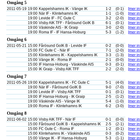
Omgång 5
2011-05-19
19:00
Kappelshamns IK - Vänge IK
1-2
(0-1)
[mer in
19:00
När IF - Klintehamns IK
1-1
(1-0)
[mer in
19:00
Levide IF - FC Gute C
3-2
(2-0)
[mer in
19:00
Visby AIK TFF - Fårösund GoIK B
6-1
(0-1)
[mer in
19:00
Väskinde AIS - IK Graip
3-0
(2-0)
[mer in
19:00
Roma IF - IF Hansa-Hoburg
5-3
(1-2)
[mer in
Omgång 6
2011-05-21
15:00
Fårösund GoIK B - Levide IF
0-2
(0-0)
[mer in
15:00
FC Gute C - När IF
7-1
(2-0)
[mer in
15:00
Klintehamns IK - Kappelshamns IK
3-3
(1-3)
[mer in
15:00
Vänge IK - Roma IF
2-1
(0-0)
[mer in
15:00
IF Hansa-Hoburg - Väskinde AIS
0-3
(0-1)
[mer in
15:00
IK Graip - Visby AIK TFF
2-2
(2-0)
[mer in
Omgång 7
2011-05-26
19:00
Kappelshamns IK - FC Gute C
5-1
(4-0)
[mer in
19:00
När IF - Fårösund GoIK B
9-0
(7-0)
[mer in
19:00
Levide IF - Visby AIK TFF
0-1
(0-1)
[mer in
19:00
IF Hansa-Hoburg - IK Graip
2-5
(1-2)
[mer in
19:00
Väskinde AIS - Vänge IK
5-4
(1-0)
[mer in
19:00
Roma IF - Klintehamns IK
6-2
(3-0)
[mer in
Omgång 8
2011-06-02
15:00
Visby AIK TFF - När IF
0-1
(0-0)
[mer in
15:00
Fårösund GoIK B - Kappelshamns IK
2-5
(2-1)
[mer in
15:00
FC Gute C - Roma IF
1-2
(0-1)
[mer in
15:00
Klintehamns IK - Väskinde AIS
0-3
(0-2)
[mer in
15:00
Vänge IK - IF Hansa-Hoburg
5-3
(1-1)
[mer in