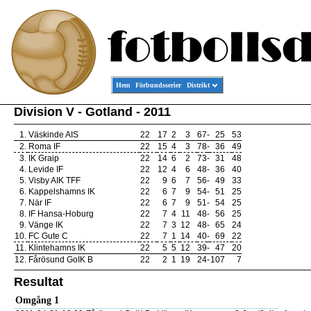
Hem
Förbundsserier
Distrikt
Division V - Gotland - 2011
1.
Väskinde AIS
22
17
2
3
67
-
25
53
2.
Roma IF
22
15
4
3
78
-
36
49
3.
IK Graip
22
14
6
2
73
-
31
48
4.
Levide IF
22
12
4
6
48
-
36
40
5.
Visby AIK TFF
22
9
6
7
56
-
49
33
6.
Kappelshamns IK
22
6
7
9
54
-
51
25
7.
När IF
22
6
7
9
51
-
54
25
8.
IF Hansa-Hoburg
22
7
4
11
48
-
56
25
9.
Vänge IK
22
7
3
12
48
-
65
24
10.
FC Gute C
22
7
1
14
40
-
69
22
11.
Klintehamns IK
22
5
5
12
39
-
47
20
12.
Fårösund GoIK B
22
2
1
19
24
-
107
7
Resultat
Omgång 1