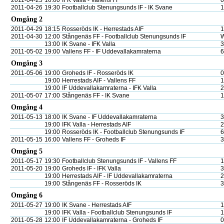
2011-04-25
16:00
IFK Valla - Vallens FF
0
2011-04-26
19:30
Footballclub Stenungsunds IF - IK Svane
1
Omgång 2
2011-04-29
18:15
Rosseröds IK - Herrestads AIF
1
2011-04-30
12:00
Stångenäs FF - Footballclub Stenungsunds IF
13:00
IK Svane - IFK Valla
3
2011-05-02
19:00
Vallens FF - IF Uddevallakamraterna
6
Omgång 3
2011-05-06
19:00
Groheds IF - Rosseröds IK
0
19:00
Herrestads AIF - Vallens FF
1
19:00
IF Uddevallakamraterna - IFK Valla
2
2011-05-07
17:00
Stångenäs FF - IK Svane
1
Omgång 4
2011-05-13
18:00
IK Svane - IF Uddevallakamraterna
3
19:00
IFK Valla - Herrestads AIF
2
19:00
Rosseröds IK - Footballclub Stenungsunds IF
6
2011-05-15
16:00
Vallens FF - Groheds IF
3
Omgång 5
2011-05-17
19:30
Footballclub Stenungsunds IF - Vallens FF
1
2011-05-20
19:00
Groheds IF - IFK Valla
3
19:00
Herrestads AIF - IF Uddevallakamraterna
2
19:00
Stångenäs FF - Rosseröds IK
3
Omgång 6
2011-05-27
19:00
IK Svane - Herrestads AIF
1
19:00
IFK Valla - Footballclub Stenungsunds IF
1
2011-05-28
12:00
IF Uddevallakamraterna - Groheds IF
0