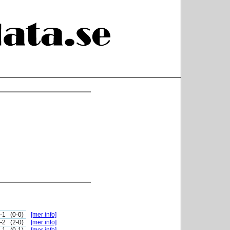
-1
(0-0)
[mer info]
-2
(2-0)
[mer info]