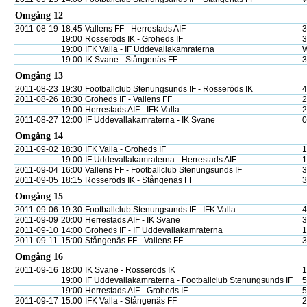
Omgång 12
2011-08-19
18:45
Vallens FF - Herrestads AIF
3
19:00
Rosseröds IK - Groheds IF
3
19:00
IFK Valla - IF Uddevallakamraterna
19:00
IK Svane - Stångenäs FF
3
Omgång 13
2011-08-23
19:30
Footballclub Stenungsunds IF - Rosseröds IK
4
2011-08-26
18:30
Groheds IF - Vallens FF
2
19:00
Herrestads AIF - IFK Valla
2
2011-08-27
12:00
IF Uddevallakamraterna - IK Svane
0
Omgång 14
2011-09-02
18:30
IFK Valla - Groheds IF
1
19:00
IF Uddevallakamraterna - Herrestads AIF
1
2011-09-04
16:00
Vallens FF - Footballclub Stenungsunds IF
3
2011-09-05
18:15
Rosseröds IK - Stångenäs FF
3
Omgång 15
2011-09-06
19:30
Footballclub Stenungsunds IF - IFK Valla
4
2011-09-09
20:00
Herrestads AIF - IK Svane
3
2011-09-10
14:00
Groheds IF - IF Uddevallakamraterna
1
2011-09-11
15:00
Stångenäs FF - Vallens FF
3
Omgång 16
2011-09-16
18:00
IK Svane - Rosseröds IK
1
19:00
IF Uddevallakamraterna - Footballclub Stenungsunds IF
5
19:00
Herrestads AIF - Groheds IF
5
2011-09-17
15:00
IFK Valla - Stångenäs FF
2