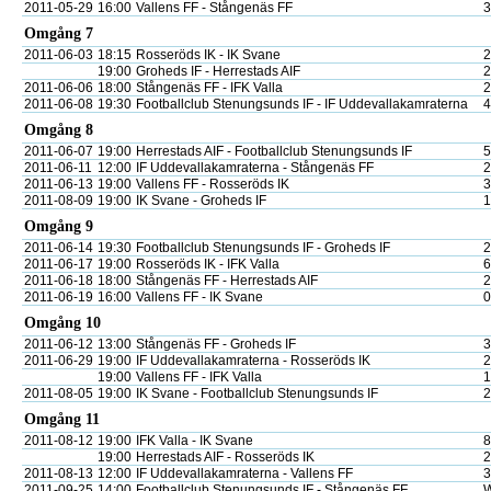
2011-05-29
16:00
Vallens FF - Stångenäs FF
3
Omgång 7
2011-06-03
18:15
Rosseröds IK - IK Svane
2
19:00
Groheds IF - Herrestads AIF
2
2011-06-06
18:00
Stångenäs FF - IFK Valla
2
2011-06-08
19:30
Footballclub Stenungsunds IF - IF Uddevallakamraterna
4
Omgång 8
2011-06-07
19:00
Herrestads AIF - Footballclub Stenungsunds IF
5
2011-06-11
12:00
IF Uddevallakamraterna - Stångenäs FF
2
2011-06-13
19:00
Vallens FF - Rosseröds IK
3
2011-08-09
19:00
IK Svane - Groheds IF
1
Omgång 9
2011-06-14
19:30
Footballclub Stenungsunds IF - Groheds IF
2
2011-06-17
19:00
Rosseröds IK - IFK Valla
6
2011-06-18
18:00
Stångenäs FF - Herrestads AIF
2
2011-06-19
16:00
Vallens FF - IK Svane
0
Omgång 10
2011-06-12
13:00
Stångenäs FF - Groheds IF
3
2011-06-29
19:00
IF Uddevallakamraterna - Rosseröds IK
2
19:00
Vallens FF - IFK Valla
1
2011-08-05
19:00
IK Svane - Footballclub Stenungsunds IF
2
Omgång 11
2011-08-12
19:00
IFK Valla - IK Svane
8
19:00
Herrestads AIF - Rosseröds IK
2
2011-08-13
12:00
IF Uddevallakamraterna - Vallens FF
3
2011-09-25
14:00
Footballclub Stenungsunds IF - Stångenäs FF