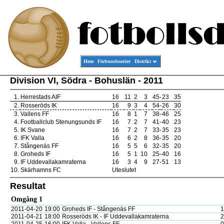
Hem
Förbundsserier
Distrikt
Division VI, Södra - Bohuslän - 2011
1.
Herrestads AIF
16
11
2
3
45
-
23
35
2.
Rosseröds IK
16
9
3
4
54
-
26
30
3.
Vallens FF
16
8
1
7
38
-
46
25
4.
Footballclub Stenungsunds IF
16
7
2
7
41
-
40
23
5.
IK Svane
16
7
2
7
33
-
35
23
6.
IFK Valla
16
6
2
8
36
-
35
20
7.
Stångenäs FF
16
5
5
6
32
-
35
20
8.
Groheds IF
16
5
1
10
25
-
40
16
9.
IF Uddevallakamraterna
16
3
4
9
27
-
51
13
10.
Skärhamns FC
Uteslutet
Resultat
Omgång 1
2011-04-20
19:00
Groheds IF - Stångenäs FF
1
2011-04-21
18:00
Rosseröds IK - IF Uddevallakamraterna
2