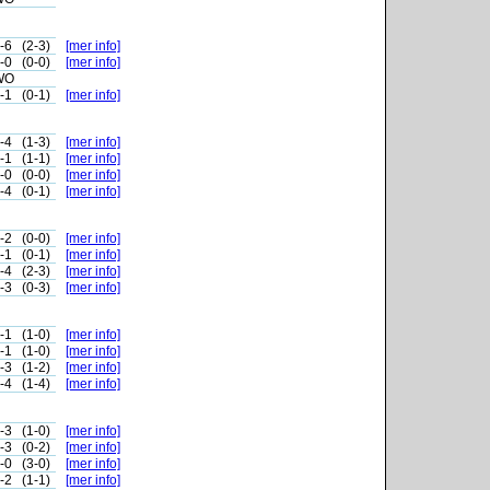
-6
(2-3)
[mer info]
-0
(0-0)
[mer info]
WO
-1
(0-1)
[mer info]
-4
(1-3)
[mer info]
-1
(1-1)
[mer info]
-0
(0-0)
[mer info]
-4
(0-1)
[mer info]
-2
(0-0)
[mer info]
-1
(0-1)
[mer info]
-4
(2-3)
[mer info]
-3
(0-3)
[mer info]
-1
(1-0)
[mer info]
-1
(1-0)
[mer info]
-3
(1-2)
[mer info]
-4
(1-4)
[mer info]
-3
(1-0)
[mer info]
-3
(0-2)
[mer info]
-0
(3-0)
[mer info]
-2
(1-1)
[mer info]