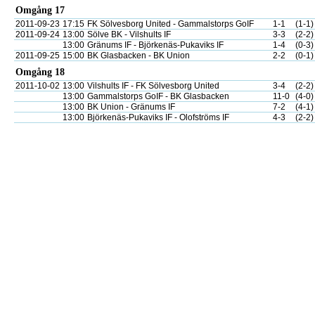
Omgång 17
2011-09-23
17:15
FK Sölvesborg United - Gammalstorps GoIF
1-1
(1-1)
2011-09-24
13:00
Sölve BK - Vilshults IF
3-3
(2-2)
13:00
Gränums IF - Björkenäs-Pukaviks IF
1-4
(0-3)
2011-09-25
15:00
BK Glasbacken - BK Union
2-2
(0-1)
Omgång 18
2011-10-02
13:00
Vilshults IF - FK Sölvesborg United
3-4
(2-2)
13:00
Gammalstorps GoIF - BK Glasbacken
11-0
(4-0)
13:00
BK Union - Gränums IF
7-2
(4-1)
13:00
Björkenäs-Pukaviks IF - Olofströms IF
4-3
(2-2)