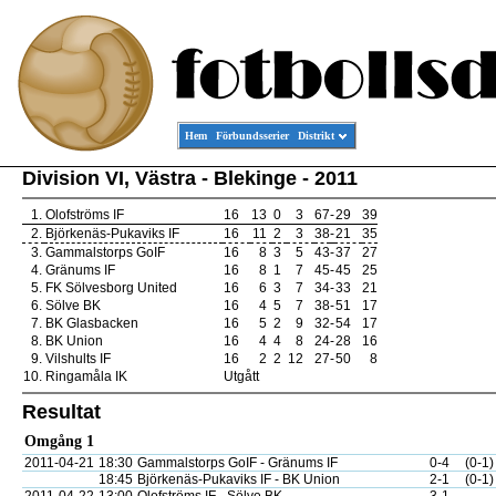
Hem
Förbundsserier
Distrikt
Division VI, Västra - Blekinge - 2011
1.
Olofströms IF
16
13
0
3
67
-
29
39
2.
Björkenäs-Pukaviks IF
16
11
2
3
38
-
21
35
3.
Gammalstorps GoIF
16
8
3
5
43
-
37
27
4.
Gränums IF
16
8
1
7
45
-
45
25
5.
FK Sölvesborg United
16
6
3
7
34
-
33
21
6.
Sölve BK
16
4
5
7
38
-
51
17
7.
BK Glasbacken
16
5
2
9
32
-
54
17
8.
BK Union
16
4
4
8
24
-
28
16
9.
Vilshults IF
16
2
2
12
27
-
50
8
10.
Ringamåla IK
Utgått
Resultat
Omgång 1
2011-04-21
18:30
Gammalstorps GoIF - Gränums IF
0-4
(0-1)
18:45
Björkenäs-Pukaviks IF - BK Union
2-1
(0-1)