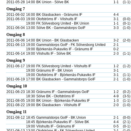
2011-05-28
14:00
BK Union - Sölve BK
1-1
(1-1)
Omgång 7
2011-06-02
16:00
BK Glasbacken - Gränums IF
4-4
2011-06-03
19:00
Olofströms IF - Vilshults IF
3-1
(0-0)
19:00
FK Sölvesborg United - BK Union
1-1
(0-1)
2011-06-04
13:00
Sölve BK - Gammalstorps GoIF
3-3
(1-0)
Omgång 8
2011-06-06
14:00
BK Union - BK Glasbacken
3-2
(2-0)
2011-06-13
19:00
Gammalstorps GoIF - FK Sölvesborg United
2-1
19:00
Björkenäs-Pukaviks IF - Gränums IF
0-2
2011-06-14
19:00
Vilshults IF - Sölve BK
2-3
(1-1)
Omgång 9
2011-06-17
19:00
FK Sölvesborg United - Vilshults IF
1-2
(1-2)
19:00
Gränums IF - BK Union
3-1
19:00
Olofströms IF - Björkenäs-Pukaviks IF
3-1
(1-1)
2011-06-19
17:00
BK Glasbacken - Gammalstorps GoIF
2-1
(1-0)
Omgång 10
2011-06-23
18:30
Gränums IF - Gammalstorps GoIF
1-2
(0-2)
18:30
Sölve BK - Olofströms IF
4-9
(3-5)
2011-08-05
19:00
BK Union - Björkenäs-Pukaviks IF
1-3
(1-1)
2011-08-22
19:00
BK Glasbacken - Vilshults IF
2-0
(1-0)
Omgång 11
2011-08-12
18:45
Gammalstorps GoIF - BK Union
2-1
(0-0)
18:45
Björkenäs-Pukaviks IF - Sölve BK
4-4
(2-1)
19:00
Vilshults IF - Gränums IF
0-5
(0-1)
2011-08-13
13:00
Olofströms IF - FK Sölvesborg United
2-1
(1-0)