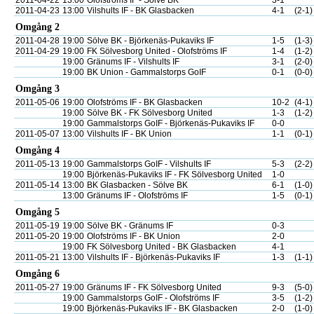
2011-04-22
13:00
Olofströms IF - Sölve BK
3-1
2011-04-23
13:00
Vilshults IF - BK Glasbacken
4-1
(2-1)
Omgång 2
2011-04-28
19:00
Sölve BK - Björkenäs-Pukaviks IF
1-5
(1-3)
2011-04-29
19:00
FK Sölvesborg United - Olofströms IF
1-4
(1-2)
19:00
Gränums IF - Vilshults IF
3-1
(2-0)
19:00
BK Union - Gammalstorps GoIF
0-1
(0-0)
Omgång 3
2011-05-06
19:00
Olofströms IF - BK Glasbacken
10-2
(4-1)
19:00
Sölve BK - FK Sölvesborg United
1-3
(1-2)
19:00
Gammalstorps GoIF - Björkenäs-Pukaviks IF
0-0
2011-05-07
13:00
Vilshults IF - BK Union
1-1
(0-1)
Omgång 4
2011-05-13
19:00
Gammalstorps GoIF - Vilshults IF
5-3
(2-2)
19:00
Björkenäs-Pukaviks IF - FK Sölvesborg United
1-0
2011-05-14
13:00
BK Glasbacken - Sölve BK
6-1
(1-0)
13:00
Gränums IF - Olofströms IF
1-5
(0-1)
Omgång 5
2011-05-19
19:00
Sölve BK - Gränums IF
0-3
2011-05-20
19:00
Olofströms IF - BK Union
2-0
19:00
FK Sölvesborg United - BK Glasbacken
4-1
2011-05-21
13:00
Vilshults IF - Björkenäs-Pukaviks IF
1-3
(1-1)
Omgång 6
2011-05-27
19:00
Gränums IF - FK Sölvesborg United
9-3
(5-0)
19:00
Gammalstorps GoIF - Olofströms IF
3-5
(1-2)
19:00
Björkenäs-Pukaviks IF - BK Glasbacken
2-0
(1-0)