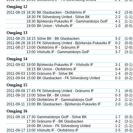
Omgång 12
2011-08-19
18:30
BK Glasbacken - Olofströms IF
4-2
(3-0)
18:30
FK Sölvesborg United - Sölve BK
2-2
(1-1)
18:30
Björkenäs-Pukaviks IF - Gammalstorps GoIF
4-1
(1-1)
19:00
BK Union - Vilshults IF
1-0
(0-0)
Omgång 13
2011-08-25
18:15
Sölve BK - BK Glasbacken
3-2
(1-0)
2011-08-26
18:15
FK Sölvesborg United - Björkenäs-Pukaviks IF
0-2
(0-0)
2011-08-27
13:00
Olofströms IF - Gränums IF
5-1
(2-0)
13:00
Vilshults IF - Gammalstorps GoIF
3-7
(3-1)
Omgång 14
2011-09-02
18:00
Björkenäs-Pukaviks IF - Vilshults IF
3-1
(0-1)
18:15
BK Union - Olofströms IF
0-4
(0-1)
2011-09-03
13:00
Gränums IF - Sölve BK
1-4
(0-2)
2011-09-04
15:00
BK Glasbacken - FK Sölvesborg United
0-3
(0-2)
Omgång 15
2011-09-09
17:45
FK Sölvesborg United - Gränums IF
7-1
(4-0)
2011-09-10
13:00
Sölve BK - BK Union
0-3
(0-2)
13:00
Olofströms IF - Gammalstorps GoIF
2-3
(1-1)
2011-09-11
13:00
BK Glasbacken - Björkenäs-Pukaviks IF
2-0
(1-0)
Omgång 16
2011-09-16
17:30
Gammalstorps GoIF - Sölve BK
1-7
(0-3)
17:30
Gränums IF - BK Glasbacken
4-2
(3-1)
19:00
BK Union - FK Sölvesborg United
1-2
(1-1)
2011-09-17
13:00
Vilshults IF - Olofströms IF
2-5
(0-3)