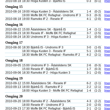
2010-08-18
18:30
Höga Kusten 3 - Bjärtrå IS
0-3
(0-1)
[mer
Omgång 15
2010-08-16
19:00
Höga Kusten 3 - Ådalslidens SK
1-4
(0-2)
[mer
19:00
Moffe BK FC Refaghat - Undroms IF 3
0-3
(0-3)
[mer
2010-08-18
19:00
Ramviks IF 2 - Resele IF
4-1
(2-0)
[mer
Omgång 16
2010-08-22
15:00
Ådalslidens SK - Bjärtrå IS
1-4
(1-1)
[mer
2010-08-23
18:30
Resele IF - Moffe BK FC Refaghat
3-7
(2-5)
[mer
2010-08-24
18:30
Undroms IF 3 - Höga Kusten 3
2-1
(0-0)
[mer
Omgång 17
2010-08-30
18:30
Bjärtrå IS - Undroms IF 3
3-0
(1-0)
[mer
18:30
Höga Kusten 3 - Resele IF
5-1
(3-0)
[mer
18:30
Moffe BK FC Refaghat - Ramviks IF 2
4-2
(2-1)
[mer
Omgång 18
2010-09-05
15:00
Undroms IF 3 - Ådalslidens SK
2-6
(0-3)
[mer
15:00
Resele IF - Bjärtrå IS
1-7
(0-3)
[mer
2010-09-06
18:30
Ramviks IF 2 - Höga Kusten 3
3-1
(2-0)
[mer
Omgång 19
2010-09-12
15:00
Ådalslidens SK - Resele IF
6-2
(2-1)
[mer
2010-09-13
18:00
Bjärtrå IS - Ramviks IF 2
2-2
(2-1)
[mer
18:00
Höga Kusten 3 - Moffe BK FC Refaghat
1-4
(1-2)
[mer
Omgång 20
2010-09-20
18:00
Ramviks IF 2 - Ådalslidens SK
4-3
(2-2)
[mer
18:00
Resele IF - Undroms IF 3
2-0
(2-0)
[mer
2010-09-23
17:30
Moffe BK FC Refaghat - Bjärtrå IS
2-1
(2-1)
[mer