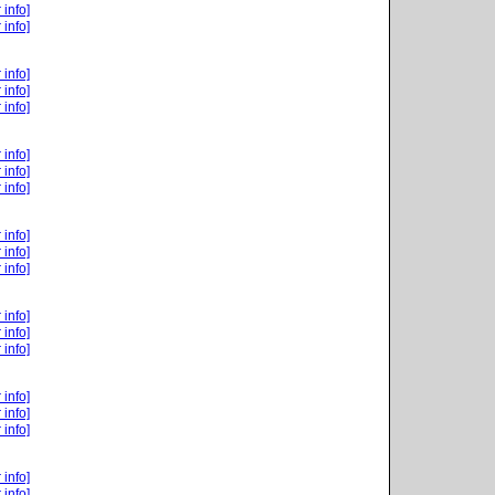
 info]
 info]
 info]
 info]
 info]
 info]
 info]
 info]
 info]
 info]
 info]
 info]
 info]
 info]
 info]
 info]
 info]
 info]
 info]