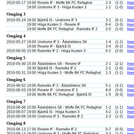
2010-05-17
19:00
Resele IF - Moffe BK FC Refaghat
2-3
(2-2)
[mer
19:00
Undroms IF 3 - Höga Kusten 3
1-1
(1-0)
[mer
Omgång 3
2010-05-24
19:00
Bjärtrå IS - Undroms IF 3
3-1
(0-1)
[mer
19:00
Höga Kusten 3 - Resele IF
6-4
(3-3)
[mer
19:00
Moffe BK FC Refaghat - Ramviks IF 2
2-0
(1-0)
[mer
Omgång 4
2010-05-27
19:00
Undroms IF 3 - Ådalslidens SK
1-4
(1-2)
[mer
19:00
Resele IF - Bjärtrå IS
3-4
(0-2)
[mer
2010-06-05
15:00
Ramviks IF 2 - Höga Kusten 3
6-2
(2-0)
[mer
Omgång 5
2010-05-30
15:00
Ådalslidens SK - Resele IF
2-1
(2-1)
[mer
18:30
Bjärtrå IS - Ramviks IF 2
2-1
(1-0)
[mer
2010-05-31
19:00
Höga Kusten 3 - Moffe BK FC Refaghat
1-3
(1-1)
[mer
Omgång 6
2010-06-02
19:00
Ramviks IF 2 - Ådalslidens SK
5-1
(3-1)
[mer
2010-06-03
19:00
Resele IF - Undroms IF 3
8-0
(3-0)
[mer
19:00
Moffe BK FC Refaghat - Bjärtrå IS
1-5
(0-3)
[mer
Omgång 7
2010-06-06
15:00
Ådalslidens SK - Moffe BK FC Refaghat
1-2
(1-1)
[mer
2010-06-07
19:00
Bjärtrå IS - Höga Kusten 3
4-2
(1-1)
[mer
2010-06-09
19:00
Undroms IF 3 - Ramviks IF 2
2-3
(1-2)
[mer
Omgång 8
2010-06-13
17:00
Resele IF - Ramviks IF 2
0-7
(0-5)
[mer
2010-06-14
19:00
Undroms IF 3 - Moffe BK FC Refaghat
3-3
(1-1)
[mer