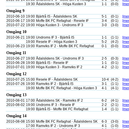
19:30
Ådalslidens SK - Höga Kusten 3
1-1
(0-0)
[mer
Omgång 9
2010-06-10
19:00
Bjärtrå IS - Ådalslidens SK
5-1
(0-1)
[mer
2010-06-17
19:00
Moffe BK FC Refaghat - Resele IF
3-4
(0-1)
[mer
2010-07-22
19:00
Höga Kusten 3 - Undroms IF 3
3-0
(3-0)
[mer
Omgång 10
2010-06-21
19:00
Undroms IF 3 - Bjärtrå IS
1-1
(1-1)
[mer
19:00
Resele IF - Höga Kusten 3
5-2
(4-2)
[mer
2010-06-23
19:00
Ramviks IF 2 - Moffe BK FC Refaghat
0-1
(0-0)
[mer
Omgång 11
2010-06-27
19:00
Ådalslidens SK - Undroms IF 3
2-5
(0-3)
[mer
2010-06-28
19:00
Bjärtrå IS - Resele IF
1-1
(0-1)
[mer
2010-07-01
19:00
Höga Kusten 3 - Ramviks IF 2
4-2
(2-1)
[mer
Omgång 12
2010-07-25
15:00
Resele IF - Ådalslidens SK
10-4
(4-2)
[mer
2010-07-26
19:00
Ramviks IF 2 - Bjärtrå IS
3-1
(1-1)
[mer
19:00
Moffe BK FC Refaghat - Höga Kusten 3
4-1
(4-1)
[mer
Omgång 13
2010-08-01
17:00
Ådalslidens SK - Ramviks IF 2
6-2
(4-1)
[mer
2010-08-02
19:00
Undroms IF 3 - Resele IF
2-2
(2-1)
[mer
19:00
Bjärtrå IS - Moffe BK FC Refaghat
1-4
(1-1)
[mer
Omgång 14
2010-08-08
15:00
Moffe BK FC Refaghat - Ådalslidens SK
6-3
(3-0)
[mer
17:00
Ramviks IF 2 - Undroms IF 3
4-1
(1-0)
[mer