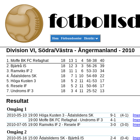
Hem
Förbundsserier
Distrikt
Division VI, Södra/Västra - Ångermanland - 2010
1.
Moffe BK FC Refaghat
18
13
1
4
58
-
38
40
2.
Bjärtrå IS
18
12
3
3
56
-
26
39
3.
Ramviks IF 2
18
11
1
6
53
-
33
34
4.
Ådalslidens SK
18
7
1
10
54
-
69
22
5.
Höga Kusten 3
18
5
2
11
41
-
53
17
6.
Resele IF
18
5
2
11
50
-
66
17
7.
Undroms IF 3
18
3
4
11
25
-
52
13
Resultat
Omgång 1
2010-05-10
19:00
Höga Kusten 3 - Ådalslidens SK
9-1
(4-1)
[mer
19:00
Moffe BK FC Refaghat - Undroms IF 3
4-1
[mer
2010-07-05
19:00
Ramviks IF 2 - Resele IF
3-0
(3-0)
[mer
Omgång 2
2010-05-16
15:00
Ådalslidens SK - Bjärtrå IS
2-4
(0-4)
[mer