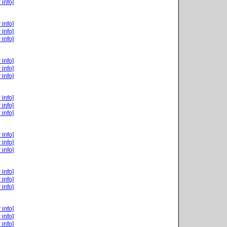
 info]
 info]
 info]
 info]
 info]
 info]
 info]
 info]
 info]
 info]
 info]
 info]
 info]
 info]
 info]
 info]
 info]
 info]
 info]