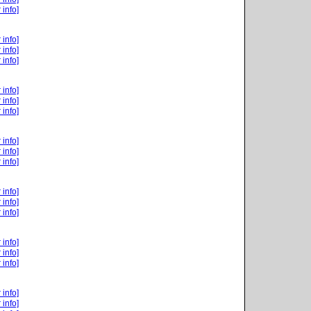
 info]
 info]
 info]
 info]
 info]
 info]
 info]
 info]
 info]
 info]
 info]
 info]
 info]
 info]
 info]
 info]
 info]
 info]