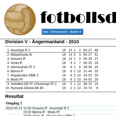
Hem
Förbundsserier
Distrikt
Division V - Ångermanland - 2010
1.
Anundsjö IF 2
18
15
1
2
93
-
27
46
2.
Wäija/Dynäs IK
18
13
2
3
65
-
27
41
3.
Husums IF
18
12
1
5
45
-
33
37
4.
Arnäs IF
18
9
2
7
50
-
35
29
5.
Härnösands FF 2
18
8
1
9
49
-
36
25
6.
Björna IF
18
6
2
10
31
-
44
20
7.
Högakusten 2/BIK 2
18
6
2
10
33
-
53
20
8.
Modo FF
18
6
2
10
34
-
55
20
9.
Sollefteå GIF FF 2/Graninge FF 2
18
5
1
12
30
-
70
16
10.
Ramsele-Edsele BK 80
18
2
2
14
24
-
74
8
Resultat
Omgång 1
2010-05-15
15:00
Husums IF - Anundsjö IF 2
15:00
Björna IF - Modo FF