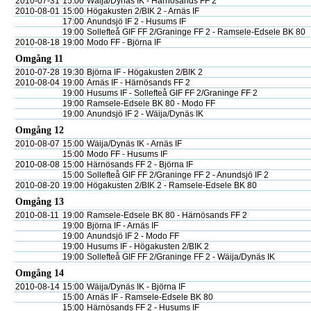
2010-07-31
15:00
Wäija/Dynäs IK - Härnösands FF 2
2010-08-01
15:00
Högakusten 2/BIK 2 - Arnäs IF
17:00
Anundsjö IF 2 - Husums IF
19:00
Sollefteå GIF FF 2/Graninge FF 2 - Ramsele-Edsele BK 80
2010-08-18
19:00
Modo FF - Björna IF
Omgång 11
2010-07-28
19:30
Björna IF - Högakusten 2/BIK 2
2010-08-04
19:00
Arnäs IF - Härnösands FF 2
19:00
Husums IF - Sollefteå GIF FF 2/Graninge FF 2
19:00
Ramsele-Edsele BK 80 - Modo FF
19:00
Anundsjö IF 2 - Wäija/Dynäs IK
Omgång 12
2010-08-07
15:00
Wäija/Dynäs IK - Arnäs IF
15:00
Modo FF - Husums IF
2010-08-08
15:00
Härnösands FF 2 - Björna IF
15:00
Sollefteå GIF FF 2/Graninge FF 2 - Anundsjö IF 2
2010-08-20
19:00
Högakusten 2/BIK 2 - Ramsele-Edsele BK 80
Omgång 13
2010-08-11
19:00
Ramsele-Edsele BK 80 - Härnösands FF 2
19:00
Björna IF - Arnäs IF
19:00
Anundsjö IF 2 - Modo FF
19:00
Husums IF - Högakusten 2/BIK 2
19:00
Sollefteå GIF FF 2/Graninge FF 2 - Wäija/Dynäs IK
Omgång 14
2010-08-14
15:00
Wäija/Dynäs IK - Björna IF
15:00
Arnäs IF - Ramsele-Edsele BK 80
15:00
Härnösands FF 2 - Husums IF