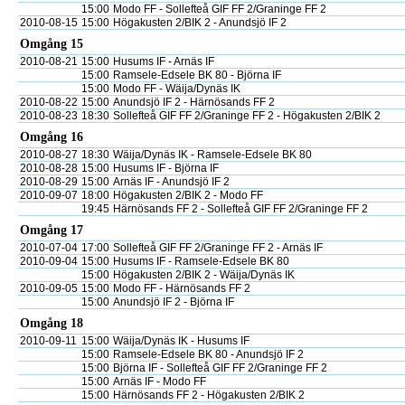
15:00
Modo FF - Sollefteå GIF FF 2/Graninge FF 2
2010-08-15
15:00
Högakusten 2/BIK 2 - Anundsjö IF 2
Omgång 15
2010-08-21
15:00
Husums IF - Arnäs IF
15:00
Ramsele-Edsele BK 80 - Björna IF
15:00
Modo FF - Wäija/Dynäs IK
2010-08-22
15:00
Anundsjö IF 2 - Härnösands FF 2
2010-08-23
18:30
Sollefteå GIF FF 2/Graninge FF 2 - Högakusten 2/BIK 2
Omgång 16
2010-08-27
18:30
Wäija/Dynäs IK - Ramsele-Edsele BK 80
2010-08-28
15:00
Husums IF - Björna IF
2010-08-29
15:00
Arnäs IF - Anundsjö IF 2
2010-09-07
18:00
Högakusten 2/BIK 2 - Modo FF
19:45
Härnösands FF 2 - Sollefteå GIF FF 2/Graninge FF 2
Omgång 17
2010-07-04
17:00
Sollefteå GIF FF 2/Graninge FF 2 - Arnäs IF
2010-09-04
15:00
Husums IF - Ramsele-Edsele BK 80
15:00
Högakusten 2/BIK 2 - Wäija/Dynäs IK
2010-09-05
15:00
Modo FF - Härnösands FF 2
15:00
Anundsjö IF 2 - Björna IF
Omgång 18
2010-09-11
15:00
Wäija/Dynäs IK - Husums IF
15:00
Ramsele-Edsele BK 80 - Anundsjö IF 2
15:00
Björna IF - Sollefteå GIF FF 2/Graninge FF 2
15:00
Arnäs IF - Modo FF
15:00
Härnösands FF 2 - Högakusten 2/BIK 2