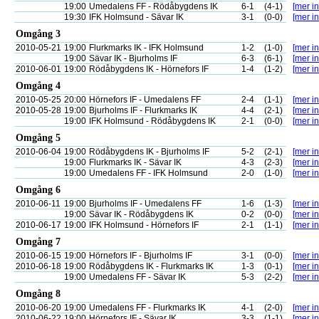
19:00
Umedalens FF - Rödåbygdens IK
6-1
(4-1)
[mer in
19:30
IFK Holmsund - Sävar IK
3-1
(0-0)
[mer in
Omgång 3
2010-05-21
19:00
Flurkmarks IK - IFK Holmsund
1-2
(1-0)
[mer in
19:00
Sävar IK - Bjurholms IF
6-3
(6-1)
[mer in
2010-06-01
19:00
Rödåbygdens IK - Hörnefors IF
1-4
(1-2)
[mer in
Omgång 4
2010-05-25
20:00
Hörnefors IF - Umedalens FF
2-4
(1-1)
[mer in
2010-05-28
19:00
Bjurholms IF - Flurkmarks IK
4-4
(2-1)
[mer in
19:00
IFK Holmsund - Rödåbygdens IK
2-1
(0-0)
[mer in
Omgång 5
2010-06-04
19:00
Rödåbygdens IK - Bjurholms IF
5-2
(2-1)
[mer in
19:00
Flurkmarks IK - Sävar IK
4-3
(2-3)
[mer in
19:00
Umedalens FF - IFK Holmsund
2-0
(1-0)
[mer in
Omgång 6
2010-06-11
19:00
Bjurholms IF - Umedalens FF
1-6
(1-3)
[mer in
19:00
Sävar IK - Rödåbygdens IK
0-2
(0-0)
[mer in
2010-06-17
19:00
IFK Holmsund - Hörnefors IF
2-1
(1-1)
[mer in
Omgång 7
2010-06-15
19:00
Hörnefors IF - Bjurholms IF
3-1
(0-0)
[mer in
2010-06-18
19:00
Rödåbygdens IK - Flurkmarks IK
1-3
(0-1)
[mer in
19:00
Umedalens FF - Sävar IK
5-3
(2-2)
[mer in
Omgång 8
2010-06-20
19:00
Umedalens FF - Flurkmarks IK
4-1
(2-0)
[mer in
2010-06-22
19:00
Hörnefors IF - Sävar IK
3-3
(1-1)
[mer in