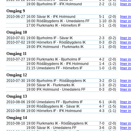
19:00
Bjurholms IF - IFK Holmsund
2-2
(1-1)
[mer in
Omgång 9
2010-06-27
16:00
Sävar IK - IFK Holmsund
5-1
(2-0)
[mer in
16:00
Rödåbygdens IK - Umedalens FF
1-10
(0-3)
[mer in
17:00
Flurkmarks IK - Hörnefors IF
1-1
(1-0)
[mer in
Omgång 10
2010-07-01
19:00
Bjurholms IF - Sävar IK
2-3
(0-2)
[mer in
2010-07-02
19:00
Hörnefors IF - Rödåbygdens IK
0-3
(0-2)
[mer in
19:00
IFK Holmsund - Flurkmarks IK
1-1
(0-0)
[mer in
Omgång 11
2010-07-27
19:00
Flurkmarks IK - Bjurholms IF
4-2
(2-0)
[mer in
19:00
Rödåbygdens IK - IFK Holmsund
1-4
(1-2)
[mer in
21:15
Umedalens FF - Hörnefors IF
1-0
(1-0)
[mer in
Omgång 12
2010-07-30
19:00
Bjurholms IF - Rödåbygdens IK
3-2
(0-1)
[mer in
19:00
Sävar IK - Flurkmarks IK
1-3
(0-2)
[mer in
19:00
IFK Holmsund - Umedalens FF
0-3
(0-0)
[mer in
Omgång 13
2010-08-06
19:00
Umedalens FF - Bjurholms IF
6-1
(4-0)
[mer in
19:00
Rödåbygdens IK - Sävar IK
4-7
(1-5)
[mer in
2010-08-08
19:00
Hörnefors IF - IFK Holmsund
4-3
(1-1)
[mer in
Omgång 14
2010-08-10
19:00
Flurkmarks IK - Rödåbygdens IK
7-0
(2-0)
[mer in
19:00
Sävar IK - Umedalens FF
3-6
(2-3)
[mer in