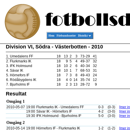
Hem
Förbundsserier
Distrikt
Division VI, Södra - Västerbotten - 2010
1.
Umedalens FF
18
13
2
3
73
-
29
41
2.
Flurkmarks IK
18
9
5
4
49
-
37
32
3.
IFK Holmsund
18
10
2
6
40
-
34
32
4.
Sävar IK
18
10
1
7
68
-
53
31
5.
Hörnefors IF
18
7
3
8
49
-
43
24
6.
Rödåbygdens IK
18
4
0
14
35
-
74
12
7.
Bjurholms IF
18
2
3
13
28
-
72
9
Resultat
Omgång 1
2010-05-07
19:00
Flurkmarks IK - Umedalens FF
0-3
(0-3)
[mer in
19:00
Sävar IK - Hörnefors IF
4-2
(3-0)
[mer in
19:30
IFK Holmsund - Bjurholms IF
5-0
(3-0)
[mer in
Omgång 2
2010-05-14
19:00
Hörnefors IF - Flurkmarks IK
1-2
(1-2)
[mer in