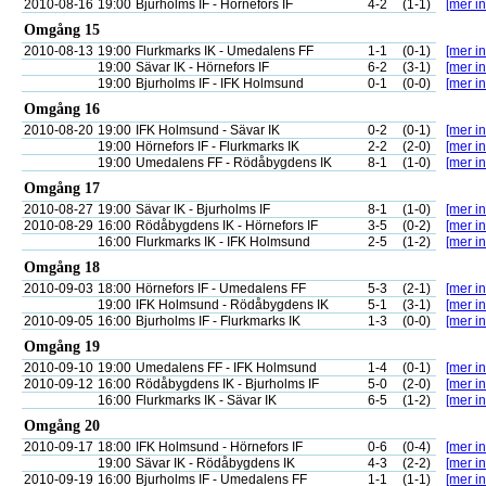
2010-08-16
19:00
Bjurholms IF - Hörnefors IF
4-2
(1-1)
[mer in
Omgång 15
2010-08-13
19:00
Flurkmarks IK - Umedalens FF
1-1
(0-1)
[mer in
19:00
Sävar IK - Hörnefors IF
6-2
(3-1)
[mer in
19:00
Bjurholms IF - IFK Holmsund
0-1
(0-0)
[mer in
Omgång 16
2010-08-20
19:00
IFK Holmsund - Sävar IK
0-2
(0-1)
[mer in
19:00
Hörnefors IF - Flurkmarks IK
2-2
(2-0)
[mer in
19:00
Umedalens FF - Rödåbygdens IK
8-1
(1-0)
[mer in
Omgång 17
2010-08-27
19:00
Sävar IK - Bjurholms IF
8-1
(1-0)
[mer in
2010-08-29
16:00
Rödåbygdens IK - Hörnefors IF
3-5
(0-2)
[mer in
16:00
Flurkmarks IK - IFK Holmsund
2-5
(1-2)
[mer in
Omgång 18
2010-09-03
18:00
Hörnefors IF - Umedalens FF
5-3
(2-1)
[mer in
19:00
IFK Holmsund - Rödåbygdens IK
5-1
(3-1)
[mer in
2010-09-05
16:00
Bjurholms IF - Flurkmarks IK
1-3
(0-0)
[mer in
Omgång 19
2010-09-10
19:00
Umedalens FF - IFK Holmsund
1-4
(0-1)
[mer in
2010-09-12
16:00
Rödåbygdens IK - Bjurholms IF
5-0
(2-0)
[mer in
16:00
Flurkmarks IK - Sävar IK
6-5
(1-2)
[mer in
Omgång 20
2010-09-17
18:00
IFK Holmsund - Hörnefors IF
0-6
(0-4)
[mer in
19:00
Sävar IK - Rödåbygdens IK
4-3
(2-2)
[mer in
2010-09-19
16:00
Bjurholms IF - Umedalens FF
1-1
(1-1)
[mer in