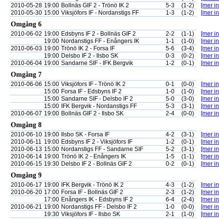
2010-05-28
19:00
Bollnäs GIF 2 - Trönö IK 2
5-3
(1-2)
[mer in
2010-05-30
15:00
Viksjöfors IF - Nordanstigs FF
1-3
(1-2)
[mer in
Omgång 6
2010-06-02
19:00
Edsbyns IF 2 - Bollnäs GIF 2
2-2
(1-1)
[mer in
19:00
Nordanstigs FF - Enångers IK
1-1
(1-0)
[mer in
2010-06-03
19:00
Trönö IK 2 - Forsa IF
5-6
(3-4)
[mer in
19:00
Delsbo IF 2 - Ilsbo SK
0-3
(0-2)
[mer in
2010-06-04
19:00
Sandarne SIF - IFK Bergvik
1-2
(0-1)
[mer in
Omgång 7
2010-06-06
15:00
Viksjöfors IF - Trönö IK 2
0-1
(0-0)
[mer in
15:00
Forsa IF - Edsbyns IF 2
1-0
(1-0)
[mer in
15:00
Sandarne SIF - Delsbo IF 2
5-0
(3-0)
[mer in
15:00
IFK Bergvik - Nordanstigs FF
5-3
(3-1)
[mer in
2010-06-07
19:00
Bollnäs GIF 2 - Ilsbo SK
2-4
(0-0)
[mer in
Omgång 8
2010-06-10
19:00
Ilsbo SK - Forsa IF
4-2
(3-1)
[mer in
2010-06-11
19:00
Edsbyns IF 2 - Viksjöfors IF
1-2
(0-1)
[mer in
2010-06-13
15:00
Nordanstigs FF - Sandarne SIF
5-2
(3-1)
[mer in
2010-06-14
19:00
Trönö IK 2 - Enångers IK
1-5
(1-1)
[mer in
2010-06-15
19:30
Delsbo IF 2 - Bollnäs GIF 2
0-2
(0-1)
[mer in
Omgång 9
2010-06-17
19:00
IFK Bergvik - Trönö IK 2
4-3
(1-2)
[mer in
2010-06-20
17:00
Forsa IF - Bollnäs GIF 2
2-3
(1-2)
[mer in
17:00
Enångers IK - Edsbyns IF 2
6-4
(2-4)
[mer in
2010-06-21
19:00
Nordanstigs FF - Delsbo IF 2
1-0
(0-0)
[mer in
19:30
Viksjöfors IF - Ilsbo SK
2-1
(1-0)
[mer in