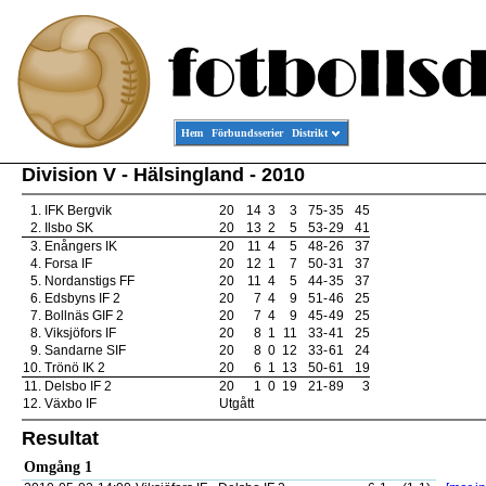
Hem
Förbundsserier
Distrikt
Division V - Hälsingland - 2010
1.
IFK Bergvik
20
14
3
3
75
-
35
45
2.
Ilsbo SK
20
13
2
5
53
-
29
41
3.
Enångers IK
20
11
4
5
48
-
26
37
4.
Forsa IF
20
12
1
7
50
-
31
37
5.
Nordanstigs FF
20
11
4
5
44
-
35
37
6.
Edsbyns IF 2
20
7
4
9
51
-
46
25
7.
Bollnäs GIF 2
20
7
4
9
45
-
49
25
8.
Viksjöfors IF
20
8
1
11
33
-
41
25
9.
Sandarne SIF
20
8
0
12
33
-
61
24
10.
Trönö IK 2
20
6
1
13
50
-
61
19
11.
Delsbo IF 2
20
1
0
19
21
-
89
3
12.
Växbo IF
Utgått
Resultat
Omgång 1