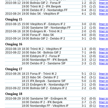
2010-08-12
19:00
Bollnäs GIF 2 - Forsa IF
1-2
(0-2)
[mer in
19:00
Trönö IK 2 - IFK Bergvik
2-5
(1-2)
[mer in
19:00
Delsbo IF 2 - Nordanstigs FF
0-4
(0-1)
[mer in
2010-08-24
19:00
Ilsbo SK - Viksjöfors IF
4-1
(2-0)
[mer in
Omgång 15
2010-08-15
15:00
Viksjöfors IF - Edsbyns IF 2
3-0
(2-0)
[mer in
15:00
Sandarne SIF - Nordanstigs FF
1-2
(1-0)
[mer in
2010-08-16
18:30
Enångers IK - Trönö IK 2
2-0
(2-0)
[mer in
19:00
Forsa IF - Ilsbo SK
4-0
(0-0)
[mer in
2010-09-14
19:00
Bollnäs GIF 2 - Delsbo IF 2
3-1
(2-0)
[mer in
Omgång 16
2010-08-19
18:30
Trönö IK 2 - Viksjöfors IF
1-3
(0-0)
[mer in
2010-08-22
16:00
Ilsbo SK - Bollnäs GIF 2
7-1
(4-0)
[mer in
16:00
Edsbyns IF 2 - Forsa IF
3-1
(2-0)
[mer in
16:00
Nordanstigs FF - IFK Bergvik
3-3
(2-1)
[mer in
16:00
Delsbo IF 2 - Sandarne SIF
2-3
(1-2)
[mer in
Omgång 17
2010-08-26
18:15
Forsa IF - Trönö IK 2
5-1
(3-1)
[mer in
18:15
Ilsbo SK - Delsbo IF 2
6-2
(3-1)
[mer in
18:15
IFK Bergvik - Sandarne SIF
5-0
(1-0)
[mer in
18:15
Enångers IK - Nordanstigs FF
2-1
(2-0)
[mer in
2010-09-22
19:00
Bollnäs GIF 2 - Edsbyns IF 2
2-2
(1-0)
[mer in
Omgång 18
2010-08-29
16:00
Sandarne SIF - Enångers IK
0-2
(0-0)
[mer in
16:00
Delsbo IF 2 - IFK Bergvik
2-7
(1-2)
[mer in
18:00
Nordanstigs FF - Viksjöfors IF
3-1
(0-1)
[mer in