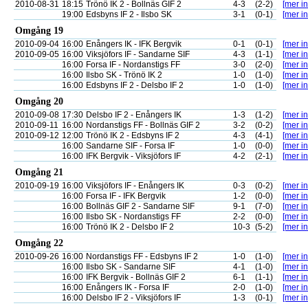
2010-08-31
18:15
Trönö IK 2 - Bollnäs GIF 2
4-3
(2-2)
[mer in
19:00
Edsbyns IF 2 - Ilsbo SK
3-1
(0-1)
[mer in
Omgång 19
2010-09-04
16:00
Enångers IK - IFK Bergvik
0-1
(0-1)
[mer in
2010-09-05
16:00
Viksjöfors IF - Sandarne SIF
4-3
(1-1)
[mer in
16:00
Forsa IF - Nordanstigs FF
3-0
(2-0)
[mer in
16:00
Ilsbo SK - Trönö IK 2
1-0
(1-0)
[mer in
16:00
Edsbyns IF 2 - Delsbo IF 2
1-0
(1-0)
[mer in
Omgång 20
2010-09-08
17:30
Delsbo IF 2 - Enångers IK
1-3
(1-2)
[mer in
2010-09-11
16:00
Nordanstigs FF - Bollnäs GIF 2
3-2
(0-2)
[mer in
2010-09-12
12:00
Trönö IK 2 - Edsbyns IF 2
4-3
(4-1)
[mer in
16:00
Sandarne SIF - Forsa IF
1-0
(0-0)
[mer in
16:00
IFK Bergvik - Viksjöfors IF
4-2
(2-1)
[mer in
Omgång 21
2010-09-19
16:00
Viksjöfors IF - Enångers IK
0-3
(0-2)
[mer in
16:00
Forsa IF - IFK Bergvik
1-2
(0-0)
[mer in
16:00
Bollnäs GIF 2 - Sandarne SIF
9-1
(7-0)
[mer in
16:00
Ilsbo SK - Nordanstigs FF
2-2
(0-0)
[mer in
16:00
Trönö IK 2 - Delsbo IF 2
10-3
(5-2)
[mer in
Omgång 22
2010-09-26
16:00
Nordanstigs FF - Edsbyns IF 2
1-0
(1-0)
[mer in
16:00
Ilsbo SK - Sandarne SIF
4-1
(1-0)
[mer in
16:00
IFK Bergvik - Bollnäs GIF 2
6-1
(1-1)
[mer in
16:00
Enångers IK - Forsa IF
2-0
(1-0)
[mer in
16:00
Delsbo IF 2 - Viksjöfors IF
1-3
(0-1)
[mer in