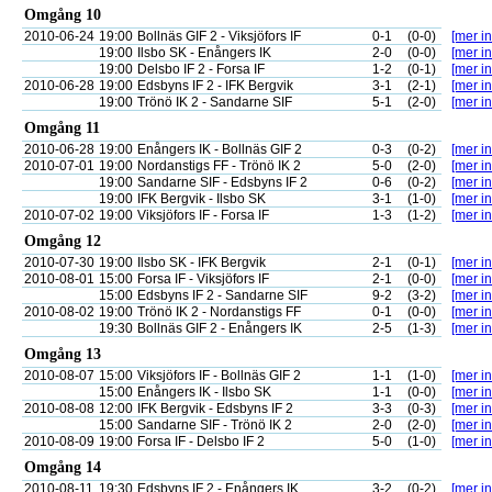
Omgång 10
2010-06-24
19:00
Bollnäs GIF 2 - Viksjöfors IF
0-1
(0-0)
[mer in
19:00
Ilsbo SK - Enångers IK
2-0
(0-0)
[mer in
19:00
Delsbo IF 2 - Forsa IF
1-2
(0-1)
[mer in
2010-06-28
19:00
Edsbyns IF 2 - IFK Bergvik
3-1
(2-1)
[mer in
19:00
Trönö IK 2 - Sandarne SIF
5-1
(2-0)
[mer in
Omgång 11
2010-06-28
19:00
Enångers IK - Bollnäs GIF 2
0-3
(0-2)
[mer in
2010-07-01
19:00
Nordanstigs FF - Trönö IK 2
5-0
(2-0)
[mer in
19:00
Sandarne SIF - Edsbyns IF 2
0-6
(0-2)
[mer in
19:00
IFK Bergvik - Ilsbo SK
3-1
(1-0)
[mer in
2010-07-02
19:00
Viksjöfors IF - Forsa IF
1-3
(1-2)
[mer in
Omgång 12
2010-07-30
19:00
Ilsbo SK - IFK Bergvik
2-1
(0-1)
[mer in
2010-08-01
15:00
Forsa IF - Viksjöfors IF
2-1
(0-0)
[mer in
15:00
Edsbyns IF 2 - Sandarne SIF
9-2
(3-2)
[mer in
2010-08-02
19:00
Trönö IK 2 - Nordanstigs FF
0-1
(0-0)
[mer in
19:30
Bollnäs GIF 2 - Enångers IK
2-5
(1-3)
[mer in
Omgång 13
2010-08-07
15:00
Viksjöfors IF - Bollnäs GIF 2
1-1
(1-0)
[mer in
15:00
Enångers IK - Ilsbo SK
1-1
(0-0)
[mer in
2010-08-08
12:00
IFK Bergvik - Edsbyns IF 2
3-3
(0-3)
[mer in
15:00
Sandarne SIF - Trönö IK 2
2-0
(2-0)
[mer in
2010-08-09
19:00
Forsa IF - Delsbo IF 2
5-0
(1-0)
[mer in
Omgång 14
2010-08-11
19:30
Edsbyns IF 2 - Enångers IK
3-2
(0-2)
[mer in