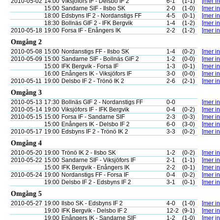
2010-05-02
14:00
Viksjöfors IF - Delsbo IF 2
6-1
(1-1)
[mer in
15:00
Sandarne SIF - Ilsbo SK
2-0
(1-0)
[mer in
18:00
Edsbyns IF 2 - Nordanstigs FF
4-5
(0-1)
[mer in
18:30
Bollnäs GIF 2 - IFK Bergvik
1-4
(1-2)
[mer in
2010-05-18
19:00
Forsa IF - Enångers IK
2-2
(1-2)
[mer in
Omgång 2
2010-05-08
15:00
Nordanstigs FF - Ilsbo SK
1-4
(0-2)
[mer in
2010-05-09
15:00
Sandarne SIF - Bollnäs GIF 2
1-2
(0-0)
[mer in
15:00
IFK Bergvik - Forsa IF
1-3
(0-1)
[mer in
16:00
Enångers IK - Viksjöfors IF
3-0
(0-0)
[mer in
2010-05-11
19:00
Delsbo IF 2 - Trönö IK 2
2-6
(2-1)
[mer in
Omgång 3
2010-05-13
17:30
Bollnäs GIF 2 - Nordanstigs FF
0-0
[mer in
2010-05-14
19:00
Viksjöfors IF - IFK Bergvik
0-4
(0-2)
[mer in
2010-05-15
15:00
Forsa IF - Sandarne SIF
2-3
(0-3)
[mer in
15:00
Enångers IK - Delsbo IF 2
6-0
(3-0)
[mer in
2010-05-17
19:00
Edsbyns IF 2 - Trönö IK 2
3-3
(0-2)
[mer in
Omgång 4
2010-05-20
19:00
Trönö IK 2 - Ilsbo SK
1-2
(0-2)
[mer in
2010-05-22
15:00
Sandarne SIF - Viksjöfors IF
2-1
(1-1)
[mer in
15:00
IFK Bergvik - Enångers IK
2-2
(0-1)
[mer in
2010-05-24
19:00
Nordanstigs FF - Forsa IF
0-4
(0-2)
[mer in
19:00
Delsbo IF 2 - Edsbyns IF 2
3-1
(0-1)
[mer in
Omgång 5
2010-05-27
19:00
Ilsbo SK - Edsbyns IF 2
4-0
(1-0)
[mer in
19:00
IFK Bergvik - Delsbo IF 2
12-2
(9-1)
[mer in
19:00
Enångers IK - Sandarne SIF
1-2
(1-0)
[mer in