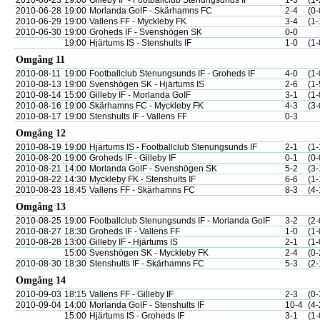
2010-06-23
19:00
Gilleby IF - Footballclub Stenungsunds IF
1-3
(1-
2010-06-28
19:00
Morlanda GoIF - Skärhamns FC
2-4
(0-
2010-06-29
19:00
Vallens FF - Myckleby FK
3-4
(1-
2010-06-30
19:00
Groheds IF - Svenshögen SK
0-0
19:00
Hjärtums IS - Stenshults IF
1-0
(1-
Omgång 11
2010-08-11
19:00
Footballclub Stenungsunds IF - Groheds IF
4-0
(1-
2010-08-13
19:00
Svenshögen SK - Hjärtums IS
2-6
(1-
2010-08-14
15:00
Gilleby IF - Morlanda GoIF
3-1
(1-
2010-08-16
19:00
Skärhamns FC - Myckleby FK
4-3
(3-
2010-08-17
19:00
Stenshults IF - Vallens FF
0-3
Omgång 12
2010-08-19
19:00
Hjärtums IS - Footballclub Stenungsunds IF
2-1
(1-
2010-08-20
19:00
Groheds IF - Gilleby IF
0-1
(0-
2010-08-21
14:00
Morlanda GoIF - Svenshögen SK
5-2
(3-
2010-08-22
14:30
Myckleby FK - Stenshults IF
6-6
(1-
2010-08-23
18:45
Vallens FF - Skärhamns FC
8-3
(4-
Omgång 13
2010-08-25
19:00
Footballclub Stenungsunds IF - Morlanda GoIF
3-2
(2-
2010-08-27
18:30
Groheds IF - Vallens FF
1-0
(1-
2010-08-28
13:00
Gilleby IF - Hjärtums IS
2-1
(1-
15:00
Svenshögen SK - Myckleby FK
2-4
(0-
2010-08-30
18:30
Stenshults IF - Skärhamns FC
5-3
(2-
Omgång 14
2010-09-03
18:15
Vallens FF - Gilleby IF
2-3
(0-
2010-09-04
14:00
Morlanda GoIF - Stenshults IF
10-4
(4-
15:00
Hjärtums IS - Groheds IF
3-1
(1-