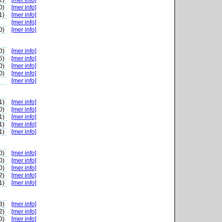
2)
[mer info]
0)
[mer info]
1)
[mer info]
[mer info]
0)
[mer info]
0)
[mer info]
5)
[mer info]
0)
[mer info]
0)
[mer info]
[mer info]
1)
[mer info]
0)
[mer info]
1)
[mer info]
1)
[mer info]
1)
[mer info]
0)
[mer info]
0)
[mer info]
0)
[mer info]
2)
[mer info]
1)
[mer info]
3)
[mer info]
2)
[mer info]
0)
[mer info]