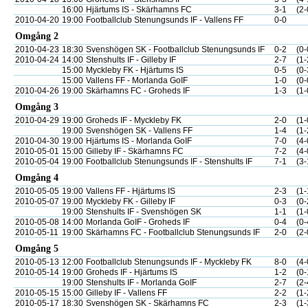
16:00
Hjärtums IS - Skärhamns FC
3-1
(2-
2010-04-20
19:00
Footballclub Stenungsunds IF - Vallens FF
0-0
Omgång 2
2010-04-23
18:30
Svenshögen SK - Footballclub Stenungsunds IF
0-2
(0-
2010-04-24
14:00
Stenshults IF - Gilleby IF
2-7
(1-
15:00
Myckleby FK - Hjärtums IS
0-5
(0-
15:00
Vallens FF - Morlanda GoIF
1-0
(0-
2010-04-26
19:00
Skärhamns FC - Groheds IF
1-3
(1-
Omgång 3
2010-04-29
19:00
Groheds IF - Myckleby FK
2-0
(1-
19:00
Svenshögen SK - Vallens FF
1-4
(1-
2010-04-30
19:00
Hjärtums IS - Morlanda GoIF
7-0
(4-
2010-05-01
15:00
Gilleby IF - Skärhamns FC
7-2
(4-
2010-05-04
19:00
Footballclub Stenungsunds IF - Stenshults IF
7-1
(3-
Omgång 4
2010-05-05
19:00
Vallens FF - Hjärtums IS
2-3
(1-
2010-05-07
19:00
Myckleby FK - Gilleby IF
0-3
(0-
19:00
Stenshults IF - Svenshögen SK
1-1
(1-
2010-05-08
14:00
Morlanda GoIF - Groheds IF
0-4
(0-
2010-05-11
19:00
Skärhamns FC - Footballclub Stenungsunds IF
2-0
(2-
Omgång 5
2010-05-13
12:00
Footballclub Stenungsunds IF - Myckleby FK
8-0
(4-
2010-05-14
19:00
Groheds IF - Hjärtums IS
1-2
(0-
19:00
Stenshults IF - Morlanda GoIF
2-7
(2-
2010-05-15
15:00
Gilleby IF - Vallens FF
2-2
(1-
2010-05-17
18:30
Svenshögen SK - Skärhamns FC
2-3
(1-