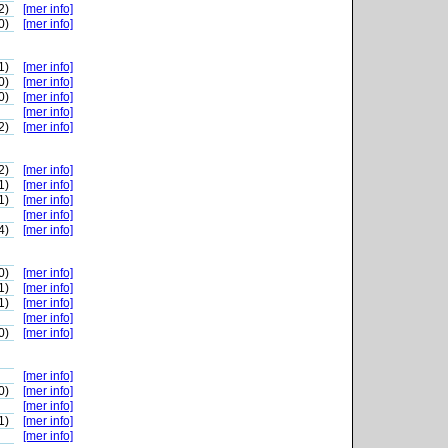
2)
[mer info]
0)
[mer info]
1)
[mer info]
0)
[mer info]
0)
[mer info]
[mer info]
2)
[mer info]
2)
[mer info]
1)
[mer info]
1)
[mer info]
[mer info]
4)
[mer info]
0)
[mer info]
1)
[mer info]
1)
[mer info]
[mer info]
0)
[mer info]
[mer info]
0)
[mer info]
[mer info]
1)
[mer info]
[mer info]