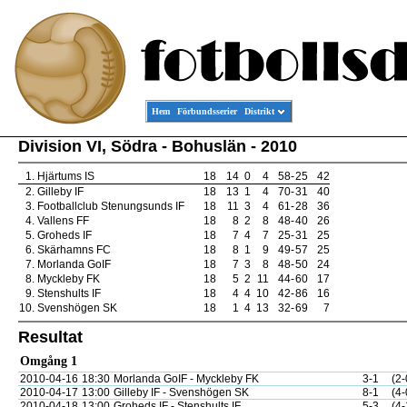
Hem
Förbundsserier
Distrikt
Division VI, Södra - Bohuslän - 2010
1.
Hjärtums IS
18
14
0
4
58
-
25
42
2.
Gilleby IF
18
13
1
4
70
-
31
40
3.
Footballclub Stenungsunds IF
18
11
3
4
61
-
28
36
4.
Vallens FF
18
8
2
8
48
-
40
26
5.
Groheds IF
18
7
4
7
25
-
31
25
6.
Skärhamns FC
18
8
1
9
49
-
57
25
7.
Morlanda GoIF
18
7
3
8
48
-
50
24
8.
Myckleby FK
18
5
2
11
44
-
60
17
9.
Stenshults IF
18
4
4
10
42
-
86
16
10.
Svenshögen SK
18
1
4
13
32
-
69
7
Resultat
Omgång 1
2010-04-16
18:30
Morlanda GoIF - Myckleby FK
3-1
(2-
2010-04-17
13:00
Gilleby IF - Svenshögen SK
8-1
(4-
2010-04-18
13:00
Groheds IF - Stenshults IF
5-3
(4-