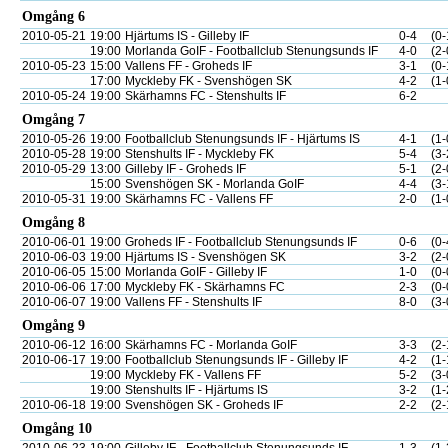
Omgång 6
2010-05-21
19:00
Hjärtums IS - Gilleby IF
0-4
(0-
19:00
Morlanda GoIF - Footballclub Stenungsunds IF
4-0
(2-
2010-05-23
15:00
Vallens FF - Groheds IF
3-1
(0-
17:00
Myckleby FK - Svenshögen SK
4-2
(1-
2010-05-24
19:00
Skärhamns FC - Stenshults IF
6-2
Omgång 7
2010-05-26
19:00
Footballclub Stenungsunds IF - Hjärtums IS
4-1
(1-
2010-05-28
19:00
Stenshults IF - Myckleby FK
5-4
(3-
2010-05-29
13:00
Gilleby IF - Groheds IF
5-1
(2-
15:00
Svenshögen SK - Morlanda GoIF
4-4
(3-
2010-05-31
19:00
Skärhamns FC - Vallens FF
2-0
(1-
Omgång 8
2010-06-01
19:00
Groheds IF - Footballclub Stenungsunds IF
0-6
(0-
2010-06-03
19:00
Hjärtums IS - Svenshögen SK
3-2
(2-
2010-06-05
15:00
Morlanda GoIF - Gilleby IF
1-0
(0-
2010-06-06
17:00
Myckleby FK - Skärhamns FC
2-3
(0-
2010-06-07
19:00
Vallens FF - Stenshults IF
8-0
(3-
Omgång 9
2010-06-12
16:00
Skärhamns FC - Morlanda GoIF
3-3
(2-
2010-06-17
19:00
Footballclub Stenungsunds IF - Gilleby IF
4-2
(1-
19:00
Myckleby FK - Vallens FF
5-2
(3-
19:00
Stenshults IF - Hjärtums IS
3-2
(1-
2010-06-18
19:00
Svenshögen SK - Groheds IF
2-2
(2-
Omgång 10