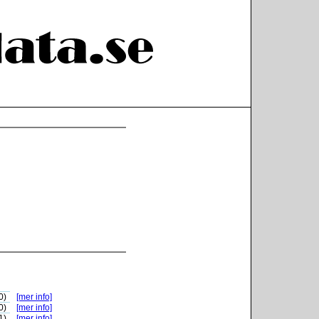
0)
[mer info]
0)
[mer info]
1)
[mer info]