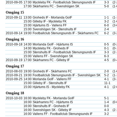
2010-09-05
17:00
Myckleby FK - Footballclub Stenungsunds IF
3-3
(2-
17:00
Skärhamns FC - Svenshögen SK
5-0
(1-
Omgång 15
2010-09-11
13:00
Groheds IF - Morlanda GoIF
1-1
(1-
15:00
Gilleby IF - Myckleby FK
3-2
(1-
15:00
Hjärtums IS - Vallens FF
6-0
(3-
15:00
Svenshögen SK - Stenshults IF
2-4
2010-09-14
19:00
Footballclub Stenungsunds IF - Skärhamns FC
6-2
(3-
Omgång 16
2010-09-18
14:00
Morlanda GoIF - Hjärtums IS
0-5
(0-
14:00
Myckleby FK - Groheds IF
0-1
(0-
15:00
Stenshults IF - Footballclub Stenungsunds IF
3-3
(2-
15:00
Vallens FF - Svenshögen SK
6-3
2010-09-19
17:00
Skärhamns FC - Gilleby IF
4-5
(0-
Omgång 17
2010-08-03
19:00
Groheds IF - Skärhamns FC
2-0
(1-
2010-09-21
19:00
Footballclub Stenungsunds IF - Svenshögen SK
5-2
(1-
2010-09-25
14:00
Morlanda GoIF - Vallens FF
4-1
(3-
15:00
Gilleby IF - Stenshults IF
11-1
15:00
Hjärtums IS - Myckleby FK
4-1
(2-
Omgång 18
2010-10-03
16:00
Myckleby FK - Morlanda GoIF
5-1
16:00
Skärhamns FC - Hjärtums IS
1-4
(0-
16:00
Stenshults IF - Groheds IF
0-0
16:00
Svenshögen SK - Gilleby IF
4-3
(2-
16:00
Vallens FF - Footballclub Stenungsunds IF
3-2