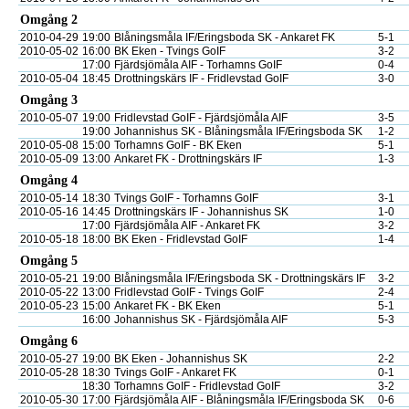
Omgång 2
2010-04-29
19:00
Blåningsmåla IF/Eringsboda SK - Ankaret FK
5-1
2010-05-02
16:00
BK Eken - Tvings GoIF
3-2
17:00
Fjärdsjömåla AIF - Torhamns GoIF
0-4
2010-05-04
18:45
Drottningskärs IF - Fridlevstad GoIF
3-0
Omgång 3
2010-05-07
19:00
Fridlevstad GoIF - Fjärdsjömåla AIF
3-5
19:00
Johannishus SK - Blåningsmåla IF/Eringsboda SK
1-2
2010-05-08
15:00
Torhamns GoIF - BK Eken
5-1
2010-05-09
13:00
Ankaret FK - Drottningskärs IF
1-3
Omgång 4
2010-05-14
18:30
Tvings GoIF - Torhamns GoIF
3-1
2010-05-16
14:45
Drottningskärs IF - Johannishus SK
1-0
17:00
Fjärdsjömåla AIF - Ankaret FK
3-2
2010-05-18
18:00
BK Eken - Fridlevstad GoIF
1-4
Omgång 5
2010-05-21
19:00
Blåningsmåla IF/Eringsboda SK - Drottningskärs IF
3-2
2010-05-22
13:00
Fridlevstad GoIF - Tvings GoIF
2-4
2010-05-23
15:00
Ankaret FK - BK Eken
5-1
16:00
Johannishus SK - Fjärdsjömåla AIF
5-3
Omgång 6
2010-05-27
19:00
BK Eken - Johannishus SK
2-2
2010-05-28
18:30
Tvings GoIF - Ankaret FK
0-1
18:30
Torhamns GoIF - Fridlevstad GoIF
3-2
2010-05-30
17:00
Fjärdsjömåla AIF - Blåningsmåla IF/Eringsboda SK
0-6