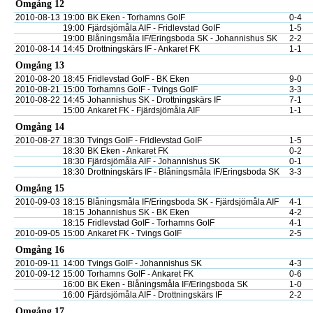
Omgång 12
2010-08-13
19:00
BK Eken - Torhamns GoIF
0-4
19:00
Fjärdsjömåla AIF - Fridlevstad GoIF
1-5
19:00
Blåningsmåla IF/Eringsboda SK - Johannishus SK
2-2
2010-08-14
14:45
Drottningskärs IF - Ankaret FK
1-1
Omgång 13
2010-08-20
18:45
Fridlevstad GoIF - BK Eken
9-0
2010-08-21
15:00
Torhamns GoIF - Tvings GoIF
3-3
2010-08-22
14:45
Johannishus SK - Drottningskärs IF
7-1
15:00
Ankaret FK - Fjärdsjömåla AIF
1-1
Omgång 14
2010-08-27
18:30
Tvings GoIF - Fridlevstad GoIF
1-5
18:30
BK Eken - Ankaret FK
0-2
18:30
Fjärdsjömåla AIF - Johannishus SK
0-1
18:30
Drottningskärs IF - Blåningsmåla IF/Eringsboda SK
3-3
Omgång 15
2010-09-03
18:15
Blåningsmåla IF/Eringsboda SK - Fjärdsjömåla AIF
4-1
18:15
Johannishus SK - BK Eken
4-2
18:15
Fridlevstad GoIF - Torhamns GoIF
4-1
2010-09-05
15:00
Ankaret FK - Tvings GoIF
2-5
Omgång 16
2010-09-11
14:00
Tvings GoIF - Johannishus SK
4-3
2010-09-12
15:00
Torhamns GoIF - Ankaret FK
0-6
16:00
BK Eken - Blåningsmåla IF/Eringsboda SK
1-0
16:00
Fjärdsjömåla AIF - Drottningskärs IF
2-2
Omgång 17