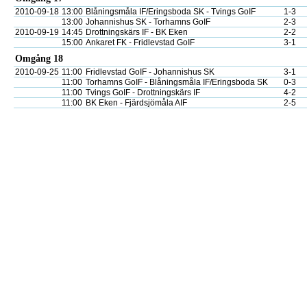
2010-09-18
13:00
Blåningsmåla IF/Eringsboda SK - Tvings GoIF
1-3
13:00
Johannishus SK - Torhamns GoIF
2-3
2010-09-19
14:45
Drottningskärs IF - BK Eken
2-2
15:00
Ankaret FK - Fridlevstad GoIF
3-1
Omgång 18
2010-09-25
11:00
Fridlevstad GoIF - Johannishus SK
3-1
11:00
Torhamns GoIF - Blåningsmåla IF/Eringsboda SK
0-3
11:00
Tvings GoIF - Drottningskärs IF
4-2
11:00
BK Eken - Fjärdsjömåla AIF
2-5