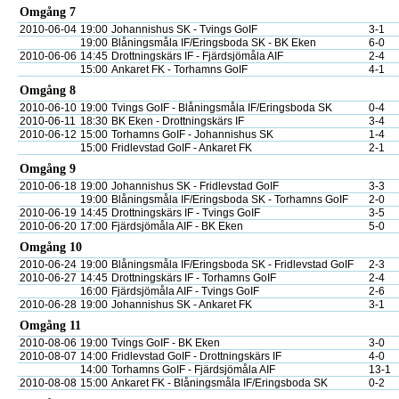
Omgång 7
2010-06-04
19:00
Johannishus SK - Tvings GoIF
3-1
19:00
Blåningsmåla IF/Eringsboda SK - BK Eken
6-0
2010-06-06
14:45
Drottningskärs IF - Fjärdsjömåla AIF
2-4
15:00
Ankaret FK - Torhamns GoIF
4-1
Omgång 8
2010-06-10
19:00
Tvings GoIF - Blåningsmåla IF/Eringsboda SK
0-4
2010-06-11
18:30
BK Eken - Drottningskärs IF
3-4
2010-06-12
15:00
Torhamns GoIF - Johannishus SK
1-4
15:00
Fridlevstad GoIF - Ankaret FK
2-1
Omgång 9
2010-06-18
19:00
Johannishus SK - Fridlevstad GoIF
3-3
19:00
Blåningsmåla IF/Eringsboda SK - Torhamns GoIF
2-0
2010-06-19
14:45
Drottningskärs IF - Tvings GoIF
3-5
2010-06-20
17:00
Fjärdsjömåla AIF - BK Eken
5-0
Omgång 10
2010-06-24
19:00
Blåningsmåla IF/Eringsboda SK - Fridlevstad GoIF
2-3
2010-06-27
14:45
Drottningskärs IF - Torhamns GoIF
2-4
16:00
Fjärdsjömåla AIF - Tvings GoIF
2-6
2010-06-28
19:00
Johannishus SK - Ankaret FK
3-1
Omgång 11
2010-08-06
19:00
Tvings GoIF - BK Eken
3-0
2010-08-07
14:00
Fridlevstad GoIF - Drottningskärs IF
4-0
14:00
Torhamns GoIF - Fjärdsjömåla AIF
13-1
2010-08-08
15:00
Ankaret FK - Blåningsmåla IF/Eringsboda SK
0-2