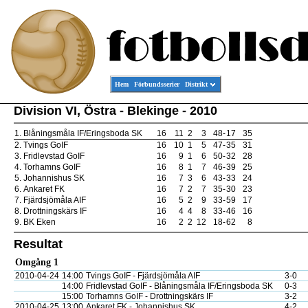
Hem
Förbundsserier
Distrikt
Division VI, Östra - Blekinge - 2010
1.
Blåningsmåla IF/Eringsboda SK
16
11
2
3
48
-
17
35
2.
Tvings GoIF
16
10
1
5
47
-
35
31
3.
Fridlevstad GoIF
16
9
1
6
50
-
32
28
4.
Torhamns GoIF
16
8
1
7
46
-
39
25
5.
Johannishus SK
16
7
3
6
43
-
33
24
6.
Ankaret FK
16
7
2
7
35
-
30
23
7.
Fjärdsjömåla AIF
16
5
2
9
33
-
59
17
8.
Drottningskärs IF
16
4
4
8
33
-
46
16
9.
BK Eken
16
2
2
12
18
-
62
8
Resultat
Omgång 1
2010-04-24
14:00
Tvings GoIF - Fjärdsjömåla AIF
3-0
14:00
Fridlevstad GoIF - Blåningsmåla IF/Eringsboda SK
0-3
15:00
Torhamns GoIF - Drottningskärs IF
3-2
2010-04-25
13:00
Ankaret FK - Johannishus SK
4-2