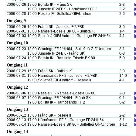
2006-06-26
19:00
Bollsta IK - Frånö SK
2-3
[
19:00
Junsele IF 2/FBK - Härnösands FF 2
2-2
[
2006-06-28
19:00
Resele IF - Sollefteå GIF/Undrom
2-6
[
Omgång 9
2006-06-29
19:00
Frånö SK - Junsele IF 2/FBK
3-0
[
2006-07-01
13:00
Ramsele-Edsele BK 80 - Bollsta IK
1-4
[
2006-07-03
19:00
Sollefteå GIF/Undrom - Graninge FF 2/HH64
4-1
[
Omgång 10
2006-07-23
13:00
Graninge FF 2/HH64 - Sollefteå GIF/Undrom
3-1
[
15:00
Junsele IF 2/FBK - Frånö SK
0-3
[
2006-07-24
19:00
Bollsta IK - Ramsele-Edsele BK 80
5-0
[
Omgång 11
2006-07-29
15:00
Frånö SK - Bollsta IK
2-0
[
2006-07-31
19:00
Härnösands FF 2 - Junsele IF 2/FBK
14-0
[
19:00
Sollefteå GIF/Undrom - Resele IF
4-1
[
Omgång 12
2006-08-06
15:00
Resele IF - Ramsele-Edsele BK 80
2-0
[
2006-08-07
19:00
Graninge FF 2/HH64 - Frånö SK
0-1
[
19:00
Bollsta IK - Härnösands FF 2
6-2
[
Omgång 13
2006-08-12
15:00
Frånö SK - Resele IF
2-2
[
2006-08-13
17:00
Härnösands FF 2 - Graninge FF 2/HH64
3-1
[
2006-08-14
19:00
Ramsele-Edsele BK 80 - Sollefteå GIF/Undrom
1-12
[
Omgång 14