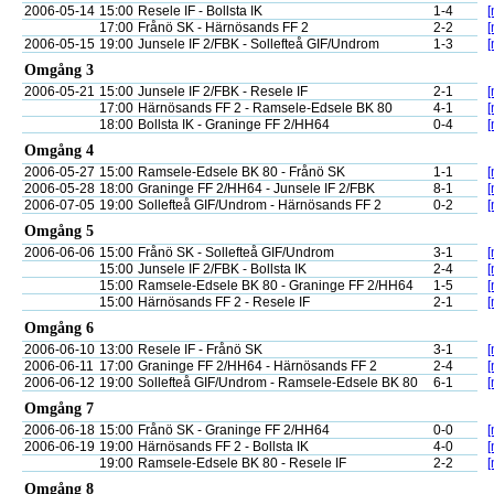
2006-05-14
15:00
Resele IF - Bollsta IK
1-4
[
17:00
Frånö SK - Härnösands FF 2
2-2
[
2006-05-15
19:00
Junsele IF 2/FBK - Sollefteå GIF/Undrom
1-3
[
Omgång 3
2006-05-21
15:00
Junsele IF 2/FBK - Resele IF
2-1
[
17:00
Härnösands FF 2 - Ramsele-Edsele BK 80
4-1
[
18:00
Bollsta IK - Graninge FF 2/HH64
0-4
[
Omgång 4
2006-05-27
15:00
Ramsele-Edsele BK 80 - Frånö SK
1-1
[
2006-05-28
18:00
Graninge FF 2/HH64 - Junsele IF 2/FBK
8-1
[
2006-07-05
19:00
Sollefteå GIF/Undrom - Härnösands FF 2
0-2
[
Omgång 5
2006-06-06
15:00
Frånö SK - Sollefteå GIF/Undrom
3-1
[
15:00
Junsele IF 2/FBK - Bollsta IK
2-4
[
15:00
Ramsele-Edsele BK 80 - Graninge FF 2/HH64
1-5
[
15:00
Härnösands FF 2 - Resele IF
2-1
[
Omgång 6
2006-06-10
13:00
Resele IF - Frånö SK
3-1
[
2006-06-11
17:00
Graninge FF 2/HH64 - Härnösands FF 2
2-4
[
2006-06-12
19:00
Sollefteå GIF/Undrom - Ramsele-Edsele BK 80
6-1
[
Omgång 7
2006-06-18
15:00
Frånö SK - Graninge FF 2/HH64
0-0
[
2006-06-19
19:00
Härnösands FF 2 - Bollsta IK
4-0
[
19:00
Ramsele-Edsele BK 80 - Resele IF
2-2
[
Omgång 8