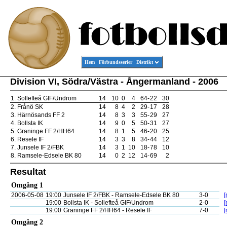
Hem
Förbundsserier
Distrikt
Division VI, Södra/Västra - Ångermanland - 2006
1.
Sollefteå GIF/Undrom
14
10
0
4
64
-
22
30
2.
Frånö SK
14
8
4
2
29
-
17
28
3.
Härnösands FF 2
14
8
3
3
55
-
29
27
4.
Bollsta IK
14
9
0
5
50
-
31
27
5.
Graninge FF 2/HH64
14
8
1
5
46
-
20
25
6.
Resele IF
14
3
3
8
34
-
44
12
7.
Junsele IF 2/FBK
14
3
1
10
18
-
78
10
8.
Ramsele-Edsele BK 80
14
0
2
12
14
-
69
2
Resultat
Omgång 1
2006-05-08
19:00
Junsele IF 2/FBK - Ramsele-Edsele BK 80
3-0
[
19:00
Bollsta IK - Sollefteå GIF/Undrom
2-0
[
19:00
Graninge FF 2/HH64 - Resele IF
7-0
[
Omgång 2