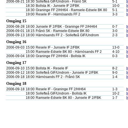
2006-08-21
18:30
Sollefteå GIF/Undrom - Frånö SK
5-1
[
18:30
Bollsta IK - Junsele IF 2/FBK
10-0
[
18:30
Graninge FF 2/HH64 - Ramsele-Edsele BK 80
5-1
[
19:00
Resele IF - Härnösands FF 2
3-3
[
Omgång 15
2006-08-28
18:00
Junsele IF 2/FBK - Graninge FF 2/HH64
0-7
[
2006-09-01
18:15
Frånö SK - Ramsele-Edsele BK 80
3-0
[
2006-09-13
18:00
Härnösands FF 2 - Sollefteå GIF/Undrom
2-3
[
Omgång 16
2006-09-03
15:00
Resele IF - Junsele IF 2/FBK
13-0
[
15:00
Ramsele-Edsele BK 80 - Härnösands FF 2
4-10
[
2006-09-04
18:00
Graninge FF 2/HH64 - Bollsta IK
0-3
[
Omgång 17
2006-09-10
15:00
Bollsta IK - Resele IF
8-2
[
2006-09-12
18:00
Sollefteå GIF/Undrom - Junsele IF 2/FBK
9-0
[
2006-09-18
18:00
Härnösands FF 2 - Frånö SK
1-4
[
Omgång 18
2006-09-18
18:00
Resele IF - Graninge FF 2/HH64
1-3
[
18:00
Sollefteå GIF/Undrom - Bollsta IK
10-2
[
18:00
Ramsele-Edsele BK 80 - Junsele IF 2/FBK
1-7
[