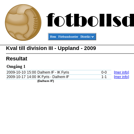
Hem
Förbundsserier
Distrikt
Kval till division III - Uppland - 2009
Resultat
Omgång 1
2009-10-10
15:00
Dalhem IF - IK Fyris
0-0
[mer info]
2009-10-17
14:00
IK Fyris - Dalhem IF
1-1
[mer info]
(Dalhem IF)