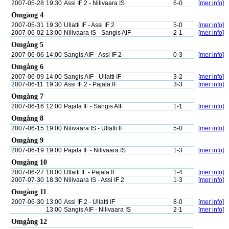
2007-05-28
19:30
Assi IF 2 - Nilivaara IS
6-0
[mer info]
Omgång 4
2007-05-31
19:30
Ullatti IF - Assi IF 2
5-0
[mer info]
2007-06-02
13:00
Nilivaara IS - Sangis AIF
2-1
[mer info]
Omgång 5
2007-06-06
14:00
Sangis AIF - Assi IF 2
0-3
[mer info]
Omgång 6
2007-06-09
14:00
Sangis AIF - Ullatti IF
3-2
[mer info]
2007-06-11
19:30
Assi IF 2 - Pajala IF
3-3
[mer info]
Omgång 7
2007-06-16
12:00
Pajala IF - Sangis AIF
1-1
[mer info]
Omgång 8
2007-06-15
19:00
Nilivaara IS - Ullatti IF
5-0
[mer info]
Omgång 9
2007-06-19
19:00
Pajala IF - Nilivaara IS
1-3
[mer info]
Omgång 10
2007-06-27
18:00
Ullatti IF - Pajala IF
1-4
[mer info]
2007-07-30
18:30
Nilivaara IS - Assi IF 2
1-3
[mer info]
Omgång 11
2007-06-30
13:00
Assi IF 2 - Ullatti IF
8-0
[mer info]
13:00
Sangis AIF - Nilivaara IS
2-1
[mer info]
Omgång 12