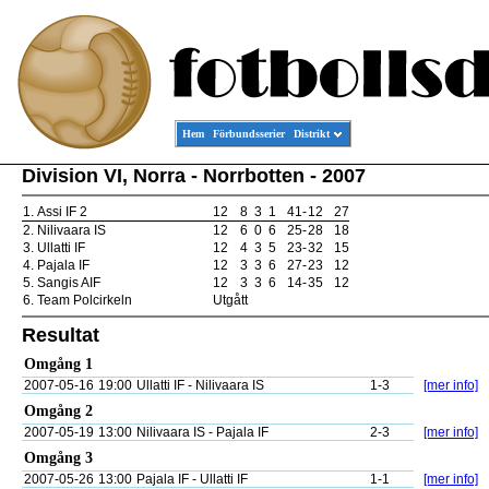
Hem
Förbundsserier
Distrikt
Division VI, Norra - Norrbotten - 2007
1.
Assi IF 2
12
8
3
1
41
-
12
27
2.
Nilivaara IS
12
6
0
6
25
-
28
18
3.
Ullatti IF
12
4
3
5
23
-
32
15
4.
Pajala IF
12
3
3
6
27
-
23
12
5.
Sangis AIF
12
3
3
6
14
-
35
12
6.
Team Polcirkeln
Utgått
Resultat
Omgång 1
2007-05-16
19:00
Ullatti IF - Nilivaara IS
1-3
[mer info]
Omgång 2
2007-05-19
13:00
Nilivaara IS - Pajala IF
2-3
[mer info]
Omgång 3
2007-05-26
13:00
Pajala IF - Ullatti IF
1-1
[mer info]