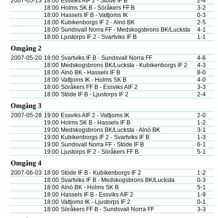
2007-05-13
18:00
Essviks AIF 2 - Stöde IF B
2-4
18:00
Holms SK B - Söråkers FF B
3-2
18:00
Hassels IF B - Vattjoms IK
0-3
18:00
Kubikenborgs IF 2 - Alnö BK
2-5
18:00
Sundsvall Norra FF - Medskogsbrons BK/Lucksta
4-1
18:00
Ljustorps IF 2 - Svartviks IF B
1-1
Omgång 2
2007-05-20
18:00
Svartviks IF B - Sundsvall Norra FF
4-6
18:00
Medskogsbrons BK/Lucksta - Kubikenborgs IF 2
4-3
18:00
Alnö BK - Hassels IF B
8-0
18:00
Vattjoms IK - Holms SK B
4-0
18:00
Söråkers FF B - Essviks AIF 2
3-3
18:00
Stöde IF B - Ljustorps IF 2
2-4
Omgång 3
2007-05-28
19:00
Essviks AIF 2 - Vattjoms IK
2-0
19:00
Holms SK B - Hassels IF B
1-2
19:00
Medskogsbrons BK/Lucksta - Alnö BK
3-1
19:00
Kubikenborgs IF 2 - Svartviks IF B
1-3
19:00
Sundsvall Norra FF - Stöde IF B
6-1
19:00
Ljustorps IF 2 - Söråkers FF B
5-1
Omgång 4
2007-06-03
18:00
Stöde IF B - Kubikenborgs IF 2
1-2
18:00
Svartviks IF B - Medskogsbrons BK/Lucksta
0-3
18:00
Alnö BK - Holms SK B
5-1
18:00
Hassels IF B - Essviks AIF 2
1-9
18:00
Vattjoms IK - Ljustorps IF 2
0-1
18:00
Söråkers FF B - Sundsvall Norra FF
3-3