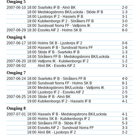
Omgång 5
2007-06-10
18:00
Svartviks IF B - Alnö BK
2-0
18:00
Medskogsbrons BK/Lucksta - Stöde IF B
1-3
18:00
Ljustorps IF 2 - Hassels IF B
3-1
18:00
Kubikenborgs IF 2 - Söråkers FF B
3-0
18:00
Sundsvall Norra FF - Vattjoms IK
2-0
2007-08-29
18:30
Essviks AIF 2 - Holms SK B
8-0
Omgång 6
2007-06-17
18:00
Holms SK B - Ljustorps IF 2
0-6
18:00
Hassels IF B - Sundsvall Norra FF
1-6
18:00
Stöde IF B - Svartviks IF B
1-3
18:00
Söråkers FF B - Medskogsbrons BK/Lucksta
4-1
2007-06-20
18:00
Vattjoms IK - Kubikenborgs IF 2
1-2
2007-08-02
Alnö BK - Essviks AIF 2
3-1
Omgång 7
2007-06-24
18:00
Svartviks IF B - Söråkers FF B
4-0
18:00
Sundsvall Norra FF - Holms SK B
8-1
18:00
Medskogsbrons BK/Lucksta - Vattjoms IK
1-3
18:00
Ljustorps IF 2 - Essviks AIF 2
2-5
2007-06-25
19:00
Stöde IF B - Alnö BK
1-9
19:00
Kubikenborgs IF 2 - Hassels IF B
4-1
Omgång 8
2007-07-01
18:00
Hassels IF B - Medskogsbrons BK/Lucksta
4-1
18:00
Holms SK B - Kubikenborgs IF 2
1-6
18:00
Söråkers FF B - Stöde IF B
5-3
18:00
Essviks AIF 2 - Sundsvall Norra FF
3-3
18:00
Alnö BK - Ljustorps IF 2
2-2