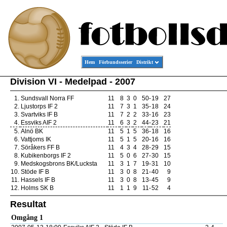
Hem
Förbundsserier
Distrikt
Division VI - Medelpad - 2007
1.
Sundsvall Norra FF
11
8
3
0
50
-
19
27
2.
Ljustorps IF 2
11
7
3
1
35
-
18
24
3.
Svartviks IF B
11
7
2
2
33
-
16
23
4.
Essviks AIF 2
11
6
3
2
44
-
23
21
5.
Alnö BK
11
5
1
5
36
-
18
16
6.
Vattjoms IK
11
5
1
5
20
-
16
16
7.
Söråkers FF B
11
4
3
4
28
-
29
15
8.
Kubikenborgs IF 2
11
5
0
6
27
-
30
15
9.
Medskogsbrons BK/Lucksta
11
3
1
7
19
-
31
10
10.
Stöde IF B
11
3
0
8
21
-
40
9
11.
Hassels IF B
11
3
0
8
13
-
45
9
12.
Holms SK B
11
1
1
9
11
-
52
4
Resultat
Omgång 1