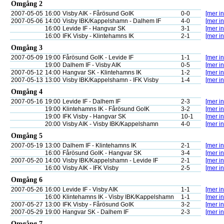
Omgång 2
2007-05-05
16:00
Visby AIK - Fårösund GoIK
0-0
[mer in
2007-05-06
14:00
Visby IBK/Kappelshamn - Dalhem IF
4-0
[mer in
16:00
Levide IF - Hangvar SK
3-1
[mer in
16:00
IFK Visby - Klintehamns IK
2-1
[mer in
Omgång 3
2007-05-09
19:00
Fårösund GoIK - Levide IF
1-1
[mer in
19:00
Dalhem IF - Visby AIK
0-5
[mer in
2007-05-12
14:00
Hangvar SK - Klintehamns IK
1-2
[mer in
2007-05-13
13:00
Visby IBK/Kappelshamn - IFK Visby
1-4
[mer in
Omgång 4
2007-05-16
19:00
Levide IF - Dalhem IF
2-3
[mer in
19:00
Klintehamns IK - Fårösund GoIK
3-2
[mer in
19:00
IFK Visby - Hangvar SK
10-1
[mer in
20:00
Visby AIK - Visby IBK/Kappelshamn
4-0
[mer in
Omgång 5
2007-05-19
13:00
Dalhem IF - Klintehamns IK
2-1
[mer in
16:00
Fårösund GoIK - Hangvar SK
3-4
[mer in
2007-05-20
14:00
Visby IBK/Kappelshamn - Levide IF
2-1
[mer in
16:00
Visby AIK - IFK Visby
2-5
[mer in
Omgång 6
2007-05-26
16:00
Levide IF - Visby AIK
1-1
[mer in
16:00
Klintehamns IK - Visby IBK/Kappelshamn
1-1
[mer in
2007-05-27
13:00
IFK Visby - Fårösund GoIK
3-2
[mer in
2007-05-29
19:00
Hangvar SK - Dalhem IF
2-3
[mer in
Omgång 7