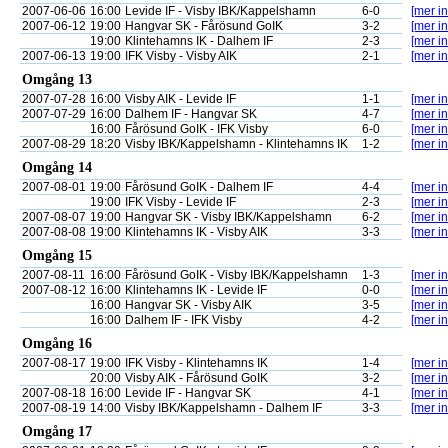
2007-06-06
16:00
Levide IF - Visby IBK/Kappelshamn
6-0
[mer in
2007-06-12
19:00
Hangvar SK - Fårösund GoIK
3-2
[mer in
19:00
Klintehamns IK - Dalhem IF
2-3
[mer in
2007-06-13
19:00
IFK Visby - Visby AIK
2-1
[mer in
Omgång 13
2007-07-28
16:00
Visby AIK - Levide IF
1-1
[mer in
2007-07-29
16:00
Dalhem IF - Hangvar SK
4-7
[mer in
16:00
Fårösund GoIK - IFK Visby
6-0
[mer in
2007-08-29
18:20
Visby IBK/Kappelshamn - Klintehamns IK
1-2
[mer in
Omgång 14
2007-08-01
19:00
Fårösund GoIK - Dalhem IF
4-4
[mer in
19:00
IFK Visby - Levide IF
2-3
[mer in
2007-08-07
19:00
Hangvar SK - Visby IBK/Kappelshamn
6-2
[mer in
2007-08-08
19:00
Klintehamns IK - Visby AIK
3-3
[mer in
Omgång 15
2007-08-11
16:00
Fårösund GoIK - Visby IBK/Kappelshamn
1-3
[mer in
2007-08-12
16:00
Klintehamns IK - Levide IF
0-0
[mer in
16:00
Hangvar SK - Visby AIK
3-5
[mer in
16:00
Dalhem IF - IFK Visby
4-2
[mer in
Omgång 16
2007-08-17
19:00
IFK Visby - Klintehamns IK
1-4
[mer in
20:00
Visby AIK - Fårösund GoIK
3-2
[mer in
2007-08-18
16:00
Levide IF - Hangvar SK
4-1
[mer in
2007-08-19
14:00
Visby IBK/Kappelshamn - Dalhem IF
3-3
[mer in
Omgång 17