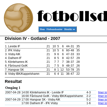
Hem
Förbundsserier
Distrikt
Division IV - Gotland - 2007
1.
Levide IF
21
10
5
6
44
-
31
35
2.
IFK Visby
21
10
5
6
60
-
48
35
3.
Visby AIK
21
9
6
6
47
-
33
33
4.
Dalhem IF
21
8
5
8
42
-
57
29
5.
Klintehamns IK
21
7
7
7
38
-
37
28
6.
Fårösund GoIK
21
7
5
9
48
-
37
26
7.
Hangvar SK
21
8
1
12
53
-
78
25
8.
Visby IBK/Kappelshamn
21
6
4
11
36
-
47
22
Resultat
Omgång 1
2007-04-28
14:00
Klintehamns IK - Levide IF
4-3
[mer in
16:00
Fårösund GoIK - Visby IBK/Kappelshamn
2-2
[mer in
2007-04-29
17:00
Hangvar SK - Visby AIK
5-2
[mer in
17:00
Dalhem IF - IFK Visby
1-6
[mer in