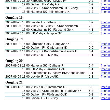
2007-08-21
18:30
Fårösund GoIK - Levide IF
0-2
[mer in
19:00
Dalhem IF - Visby AIK
1-2
[mer in
2007-08-22
18:30
Visby IBK/Kappelshamn - IFK Visby
5-1
[mer in
18:45
Hangvar SK - Klintehamns IK
3-2
[mer in
Omgång 18
2007-08-25
13:00
Levide IF - Dalhem IF
3-2
[mer in
2007-08-26
16:00
Visby AIK - Visby IBK/Kappelshamn
2-0
[mer in
16:00
Klintehamns IK - Fårösund GoIK
4-1
[mer in
2007-08-27
18:00
IFK Visby - Hangvar SK
5-0
[mer in
Omgång 19
2007-09-01
16:00
Fårösund GoIK - Hangvar SK
8-0
[mer in
16:00
Dalhem IF - Klintehamns IK
0-0
[mer in
2007-09-02
14:00
Visby IBK/Kappelshamn - Levide IF
0-1
[mer in
16:00
Visby AIK - IFK Visby
1-1
[mer in
Omgång 20
2007-09-08
13:00
Hangvar SK - Dalhem IF
2-4
[mer in
16:00
IFK Visby - Fårösund GoIK
1-1
[mer in
16:00
Klintehamns IK - Visby IBK/Kappelshamn
1-1
[mer in
2007-09-09
13:00
Levide IF - Visby AIK
2-1
[mer in
Omgång 21
2007-09-16
16:00
Visby AIK - Klintehamns IK
3-0
[mer in
16:00
Visby IBK/Kappelshamn - Hangvar SK
5-3
[mer in
16:00
Dalhem IF - Fårösund GoIK
0-3
[mer in
16:00
Levide IF - IFK Visby
3-4
[mer in