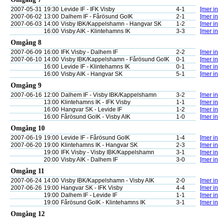
2007-05-31
19:30
Levide IF - IFK Visby
4-1
[mer in
2007-06-02
13:00
Dalhem IF - Fårösund GoIK
2-1
[mer in
2007-06-03
14:00
Visby IBK/Kappelshamn - Hangvar SK
1-2
[mer in
16:00
Visby AIK - Klintehamns IK
3-3
[mer in
Omgång 8
2007-06-09
16:00
IFK Visby - Dalhem IF
2-2
[mer in
2007-06-10
14:00
Visby IBK/Kappelshamn - Fårösund GoIK
0-1
[mer in
16:00
Levide IF - Klintehamns IK
0-1
[mer in
16:00
Visby AIK - Hangvar SK
5-1
[mer in
Omgång 9
2007-06-16
12:00
Dalhem IF - Visby IBK/Kappelshamn
3-2
[mer in
13:00
Klintehamns IK - IFK Visby
1-1
[mer in
16:00
Hangvar SK - Levide IF
1-2
[mer in
16:00
Fårösund GoIK - Visby AIK
1-0
[mer in
Omgång 10
2007-06-19
19:00
Levide IF - Fårösund GoIK
1-4
[mer in
2007-06-20
19:00
Klintehamns IK - Hangvar SK
2-3
[mer in
19:00
IFK Visby - Visby IBK/Kappelshamn
3-1
[mer in
20:00
Visby AIK - Dalhem IF
3-0
[mer in
Omgång 11
2007-06-24
14:00
Visby IBK/Kappelshamn - Visby AIK
2-0
[mer in
2007-06-26
19:00
Hangvar SK - IFK Visby
4-4
[mer in
19:00
Dalhem IF - Levide IF
1-1
[mer in
19:00
Fårösund GoIK - Klintehamns IK
3-1
[mer in
Omgång 12