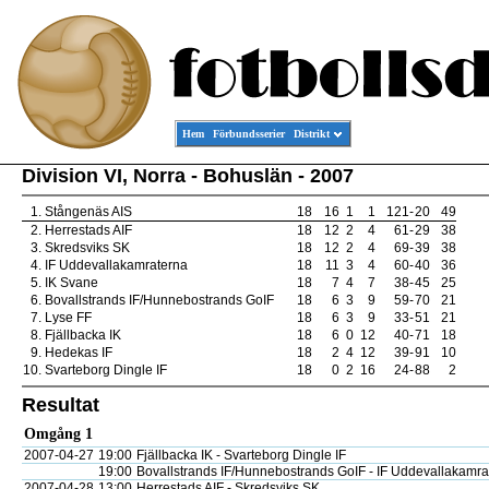
Hem
Förbundsserier
Distrikt
Division VI, Norra - Bohuslän - 2007
1.
Stångenäs AIS
18
16
1
1
121
-
20
49
2.
Herrestads AIF
18
12
2
4
61
-
29
38
3.
Skredsviks SK
18
12
2
4
69
-
39
38
4.
IF Uddevallakamraterna
18
11
3
4
60
-
40
36
5.
IK Svane
18
7
4
7
38
-
45
25
6.
Bovallstrands IF/Hunnebostrands GoIF
18
6
3
9
59
-
70
21
7.
Lyse FF
18
6
3
9
33
-
51
21
8.
Fjällbacka IK
18
6
0
12
40
-
71
18
9.
Hedekas IF
18
2
4
12
39
-
91
10
10.
Svarteborg Dingle IF
18
0
2
16
24
-
88
2
Resultat
Omgång 1
2007-04-27
19:00
Fjällbacka IK - Svarteborg Dingle IF
19:00
Bovallstrands IF/Hunnebostrands GoIF - IF Uddevallakamra
2007-04-28
13:00
Herrestads AIF - Skredsviks SK