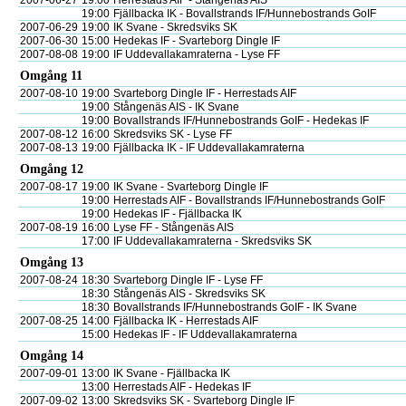
2007-06-27
19:00
Herrestads AIF - Stångenäs AIS
19:00
Fjällbacka IK - Bovallstrands IF/Hunnebostrands GoIF
2007-06-29
19:00
IK Svane - Skredsviks SK
2007-06-30
15:00
Hedekas IF - Svarteborg Dingle IF
2007-08-08
19:00
IF Uddevallakamraterna - Lyse FF
Omgång 11
2007-08-10
19:00
Svarteborg Dingle IF - Herrestads AIF
19:00
Stångenäs AIS - IK Svane
19:00
Bovallstrands IF/Hunnebostrands GoIF - Hedekas IF
2007-08-12
16:00
Skredsviks SK - Lyse FF
2007-08-13
19:00
Fjällbacka IK - IF Uddevallakamraterna
Omgång 12
2007-08-17
19:00
IK Svane - Svarteborg Dingle IF
19:00
Herrestads AIF - Bovallstrands IF/Hunnebostrands GoIF
19:00
Hedekas IF - Fjällbacka IK
2007-08-19
16:00
Lyse FF - Stångenäs AIS
17:00
IF Uddevallakamraterna - Skredsviks SK
Omgång 13
2007-08-24
18:30
Svarteborg Dingle IF - Lyse FF
18:30
Stångenäs AIS - Skredsviks SK
18:30
Bovallstrands IF/Hunnebostrands GoIF - IK Svane
2007-08-25
14:00
Fjällbacka IK - Herrestads AIF
15:00
Hedekas IF - IF Uddevallakamraterna
Omgång 14
2007-09-01
13:00
IK Svane - Fjällbacka IK
13:00
Herrestads AIF - Hedekas IF
2007-09-02
13:00
Skredsviks SK - Svarteborg Dingle IF