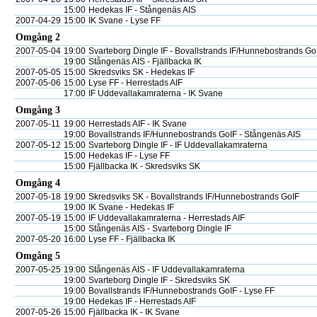
15:00
Hedekas IF - Stångenäs AIS
2007-04-29
15:00
IK Svane - Lyse FF
Omgång 2
2007-05-04
19:00
Svarteborg Dingle IF - Bovallstrands IF/Hunnebostrands Go
19:00
Stångenäs AIS - Fjällbacka IK
2007-05-05
15:00
Skredsviks SK - Hedekas IF
2007-05-06
15:00
Lyse FF - Herrestads AIF
17:00
IF Uddevallakamraterna - IK Svane
Omgång 3
2007-05-11
19:00
Herrestads AIF - IK Svane
19:00
Bovallstrands IF/Hunnebostrands GoIF - Stångenäs AIS
2007-05-12
15:00
Svarteborg Dingle IF - IF Uddevallakamraterna
15:00
Hedekas IF - Lyse FF
15:00
Fjällbacka IK - Skredsviks SK
Omgång 4
2007-05-18
19:00
Skredsviks SK - Bovallstrands IF/Hunnebostrands GoIF
19:00
IK Svane - Hedekas IF
2007-05-19
15:00
IF Uddevallakamraterna - Herrestads AIF
15:00
Stångenäs AIS - Svarteborg Dingle IF
2007-05-20
16:00
Lyse FF - Fjällbacka IK
Omgång 5
2007-05-25
19:00
Stångenäs AIS - IF Uddevallakamraterna
19:00
Svarteborg Dingle IF - Skredsviks SK
19:00
Bovallstrands IF/Hunnebostrands GoIF - Lyse FF
19:00
Hedekas IF - Herrestads AIF
2007-05-26
15:00
Fjällbacka IK - IK Svane