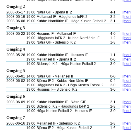
Omgång 2
2008-05-17
13:00
Nätra GIF - Björna IF 2
4-1
[mer 
2008-05-19
19:00
Mellansel IF - Hägglunds IoFK 2
2-2
[mer 
2008-06-06
19:00
Kubbe-Norrflärke IF - Höga Kusten Fotboll 2
2-1
[mer 
Omgång 3
2008-05-22
19:00
Husums IF - Mellansel IF
4-0
[mer 
19:00
Hägglunds IoFK 2 - Kubbe-Norrflärke IF
1-2
[mer 
19:00
Nätra GIF - Sidensjö IK 2
1-3
[mer 
Omgång 4
2008-05-26
19:00
Kubbe-Norrflärke IF - Husums IF
1-1
[mer 
19:00
Mellansel IF - Björna IF 2
0-0
[mer 
19:00
Sidensjö IK 2 - Höga Kusten Fotboll 2
3-0
[mer 
Omgång 5
2008-06-01
14:00
Nätra GIF - Mellansel IF
0-0
[mer 
2008-06-02
19:00
Björna IF 2 - Kubbe-Norrflärke IF
0-4
[mer 
19:00
Hägglunds IoFK 2 - Höga Kusten Fotboll 2
2-0
[mer 
19:00
Husums IF - Sidensjö IK 2
3-0
[mer 
Omgång 6
2008-06-09
19:00
Kubbe-Norrflärke IF - Nätra GIF
3-1
[mer 
19:00
Sidensjö IK 2 - Hägglunds IoFK 2
2-3
[mer 
19:00
Höga Kusten Fotboll 2 - Husums IF
3-0
[mer 
Omgång 7
2008-06-16
19:00
Mellansel IF - Sidensjö IK 2
2-3
[mer 
19:00
Björna IF 2 - Höga Kusten Fotboll 2
1-6
[mer 