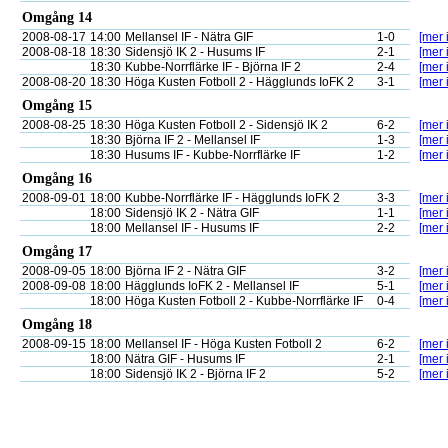
Omgång 14
2008-08-17
14:00
Mellansel IF - Nätra GIF
1-0
[mer 
2008-08-18
18:30
Sidensjö IK 2 - Husums IF
2-1
[mer 
18:30
Kubbe-Norrflärke IF - Björna IF 2
2-4
[mer 
2008-08-20
18:30
Höga Kusten Fotboll 2 - Hägglunds IoFK 2
3-1
[mer 
Omgång 15
2008-08-25
18:30
Höga Kusten Fotboll 2 - Sidensjö IK 2
6-2
[mer 
18:30
Björna IF 2 - Mellansel IF
1-3
[mer 
18:30
Husums IF - Kubbe-Norrflärke IF
1-2
[mer 
Omgång 16
2008-09-01
18:00
Kubbe-Norrflärke IF - Hägglunds IoFK 2
3-3
[mer 
18:00
Sidensjö IK 2 - Nätra GIF
1-1
[mer 
18:00
Mellansel IF - Husums IF
2-2
[mer 
Omgång 17
2008-09-05
18:00
Björna IF 2 - Nätra GIF
3-2
[mer 
2008-09-08
18:00
Hägglunds IoFK 2 - Mellansel IF
5-1
[mer 
18:00
Höga Kusten Fotboll 2 - Kubbe-Norrflärke IF
0-4
[mer 
Omgång 18
2008-09-15
18:00
Mellansel IF - Höga Kusten Fotboll 2
6-2
[mer 
18:00
Nätra GIF - Husums IF
2-1
[mer 
18:00
Sidensjö IK 2 - Björna IF 2
5-2
[mer 