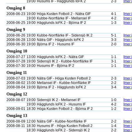
19:00
Husums IF - Hägglunds IoFK 2
2-3
[mer 
Omgång 8
2008-06-23
19:00
Höga Kusten Fotboll 2 - Nätra GIF
4-1
[mer 
19:00
Kubbe-Norrflärke IF - Mellansel IF
4-2
[mer 
2008-06-25
19:00
Hägglunds IoFK 2 - Björna IF 2
1-3
[mer 
Omgång 9
2008-06-26
19:00
Kubbe-Norrflärke IF - Sidensjö IK 2
5-1
[mer 
2008-06-28
13:00
Nätra GIF - Hägglunds IoFK 2
3-3
[mer 
2008-06-30
19:00
Björna IF 2 - Husums IF
2-0
[mer 
Omgång 10
2008-07-27
13:00
Hägglunds IoFK 2 - Nätra GIF
1-1
[mer 
2008-07-28
19:00
Sidensjö IK 2 - Kubbe-Norrflärke IF
3-1
[mer 
2008-07-30
19:00
Husums IF - Björna IF 2
1-1
[mer 
Omgång 11
2008-07-03
19:00
Nätra GIF - Höga Kusten Fotboll 2
2-3
[mer 
2008-08-02
15:00
Mellansel IF - Kubbe-Norrflärke IF
2-2
[mer 
2008-08-04
19:00
Björna IF 2 - Hägglunds IoFK 2
3-4
[mer 
Omgång 12
2008-08-07
19:00
Sidensjö IK 2 - Mellansel IF
1-0
[mer 
19:00
Hägglunds IoFK 2 - Husums IF
4-2
[mer 
2008-09-01
18:30
Höga Kusten Fotboll 2 - Björna IF 2
1-2
[mer 
Omgång 13
2008-08-09
12:00
Nätra GIF - Kubbe-Norrflärke IF
2-2
[mer 
2008-08-11
18:30
Husums IF - Höga Kusten Fotboll 2
1-4
[mer 
18:30
Hägglunds IoFK 2 - Sidensjö IK 2
2-2
[mer 