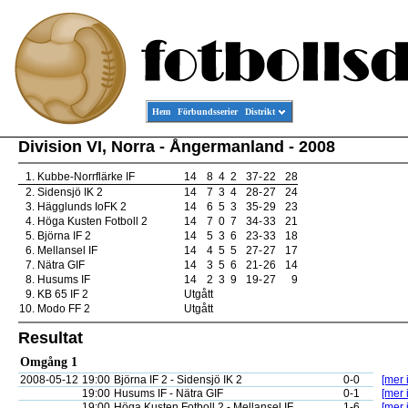
Hem
Förbundsserier
Distrikt
Division VI, Norra - Ångermanland - 2008
1.
Kubbe-Norrflärke IF
14
8
4
2
37
-
22
28
2.
Sidensjö IK 2
14
7
3
4
28
-
27
24
3.
Hägglunds IoFK 2
14
6
5
3
35
-
29
23
4.
Höga Kusten Fotboll 2
14
7
0
7
34
-
33
21
5.
Björna IF 2
14
5
3
6
23
-
33
18
6.
Mellansel IF
14
4
5
5
27
-
27
17
7.
Nätra GIF
14
3
5
6
21
-
26
14
8.
Husums IF
14
2
3
9
19
-
27
9
9.
KB 65 IF 2
Utgått
10.
Modo FF 2
Utgått
Resultat
Omgång 1
2008-05-12
19:00
Björna IF 2 - Sidensjö IK 2
0-0
[mer 
19:00
Husums IF - Nätra GIF
0-1
[mer 
19:00
Höga Kusten Fotboll 2 - Mellansel IF
1-6
[mer 