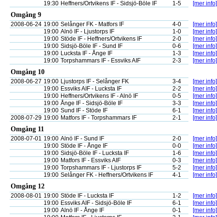
19:30
Heffners/Ortvikens IF - Sidsjö-Böle IF
1-5
[mer info]
Omgång 9
2008-06-24
19:00
Selånger FK - Matfors IF
4-0
[mer info]
19:00
Alnö IF - Ljustorps IF
1-0
[mer info]
19:00
Stöde IF - Heffners/Ortvikens IF
2-0
[mer info]
19:00
Sidsjö-Böle IF - Sund IF
0-6
[mer info]
19:00
Lucksta IF - Ånge IF
1-3
[mer info]
19:00
Torpshammars IF - Essviks AIF
2-3
[mer info]
Omgång 10
2008-06-27
19:00
Ljustorps IF - Selånger FK
3-4
[mer info]
19:00
Essviks AIF - Lucksta IF
2-2
[mer info]
19:00
Heffners/Ortvikens IF - Alnö IF
0-5
[mer info]
19:00
Ånge IF - Sidsjö-Böle IF
3-3
[mer info]
19:00
Sund IF - Stöde IF
6-1
[mer info]
2008-07-29
19:00
Matfors IF - Torpshammars IF
2-1
[mer info]
Omgång 11
2008-07-01
19:00
Alnö IF - Sund IF
2-0
[mer info]
19:00
Stöde IF - Ånge IF
0-0
[mer info]
19:00
Sidsjö-Böle IF - Lucksta IF
1-6
[mer info]
19:00
Matfors IF - Essviks AIF
0-3
[mer info]
19:00
Torpshammars IF - Ljustorps IF
5-2
[mer info]
19:00
Selånger FK - Heffners/Ortvikens IF
4-1
[mer info]
Omgång 12
2008-08-01
19:00
Stöde IF - Lucksta IF
1-2
[mer info]
19:00
Essviks AIF - Sidsjö-Böle IF
6-1
[mer info]
19:00
Alnö IF - Ånge IF
0-1
[mer info]