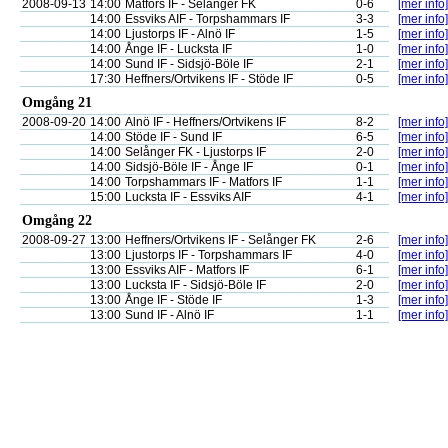
2008-09-13
14:00
Matfors IF - Selånger FK
0-6
[mer info]
14:00
Essviks AIF - Torpshammars IF
3-3
[mer info]
14:00
Ljustorps IF - Alnö IF
1-5
[mer info]
14:00
Ånge IF - Lucksta IF
1-0
[mer info]
14:00
Sund IF - Sidsjö-Böle IF
2-1
[mer info]
17:30
Heffners/Ortvikens IF - Stöde IF
0-5
[mer info]
Omgång 21
2008-09-20
14:00
Alnö IF - Heffners/Ortvikens IF
8-2
[mer info]
14:00
Stöde IF - Sund IF
6-5
[mer info]
14:00
Selånger FK - Ljustorps IF
2-0
[mer info]
14:00
Sidsjö-Böle IF - Ånge IF
0-1
[mer info]
14:00
Torpshammars IF - Matfors IF
1-1
[mer info]
15:00
Lucksta IF - Essviks AIF
4-1
[mer info]
Omgång 22
2008-09-27
13:00
Heffners/Ortvikens IF - Selånger FK
2-6
[mer info]
13:00
Ljustorps IF - Torpshammars IF
4-0
[mer info]
13:00
Essviks AIF - Matfors IF
6-1
[mer info]
13:00
Lucksta IF - Sidsjö-Böle IF
2-0
[mer info]
13:00
Ånge IF - Stöde IF
1-3
[mer info]
13:00
Sund IF - Alnö IF
1-1
[mer info]