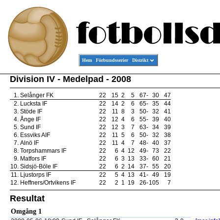
Hem
Förbundsserier
Distrikt
Division IV - Medelpad - 2008
1.
Selånger FK
22
15
2
5
67
-
30
47
2.
Lucksta IF
22
14
2
6
65
-
35
44
3.
Stöde IF
22
11
8
3
50
-
32
41
4.
Ånge IF
22
12
4
6
55
-
39
40
5.
Sund IF
22
12
3
7
63
-
34
39
6.
Essviks AIF
22
11
5
6
50
-
32
38
7.
Alnö IF
22
11
4
7
48
-
40
37
8.
Torpshammars IF
22
6
4
12
49
-
73
22
9.
Matfors IF
22
6
3
13
33
-
60
21
10.
Sidsjö-Böle IF
22
6
2
14
37
-
55
20
11.
Ljustorps IF
22
5
4
13
41
-
49
19
12.
Heffners/Ortvikens IF
22
2
1
19
26
-
105
7
Resultat
Omgång 1