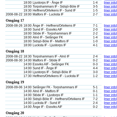
18:00
Ljustorps IF - Ånge IF
1-4
[mer info]
18:00
Torpshammars IF - Sidsjö-Böle IF
3-5
[mer info]
19:30
Heffners/Ortvikens IF - Sund IF
1-5
[mer info]
2008-08-22
18:00
Matfors IF - Lucksta IF
2-7
[mer info]
Omgång 17
2008-08-26
18:00
Ånge IF - Heffners/Ortvikens IF
7-1
[mer info]
18:00
Sund IF - Essviks AIF
2-0
[mer info]
18:00
Stöde IF - Torpshammars IF
2-2
[mer info]
18:00
Alnö IF - Selånger FK
1-4
[mer info]
18:00
Sidsjö-Böle IF - Matfors IF
1-0
[mer info]
18:00
Lucksta IF - Ljustorps IF
4-1
[mer info]
Omgång 18
2008-08-22
18:30
Torpshammars IF - Alnö IF
2-4
[mer info]
2008-08-30
14:00
Matfors IF - Stöde IF
0-2
[mer info]
14:00
Essviks AIF - Selånger FK
0-3
[mer info]
14:00
Sund IF - Ånge IF
4-4
[mer info]
14:00
Ljustorps IF - Sidsjö-Böle IF
3-0
[mer info]
17:30
Heffners/Ortvikens IF - Lucksta IF
1-2
[mer info]
Omgång 19
2008-09-06
14:00
Selånger FK - Torpshammars IF
5-1
[mer info]
14:00
Alnö IF - Matfors IF
0-1
[mer info]
14:00
Stöde IF - Ljustorps IF
1-1
[mer info]
14:00
Sidsjö-Böle IF - Heffners/Ortvikens IF
7-2
[mer info]
14:00
Lucksta IF - Sund IF
2-4
[mer info]
14:00
Ånge IF - Essviks AIF
0-2
[mer info]
Omgång 20