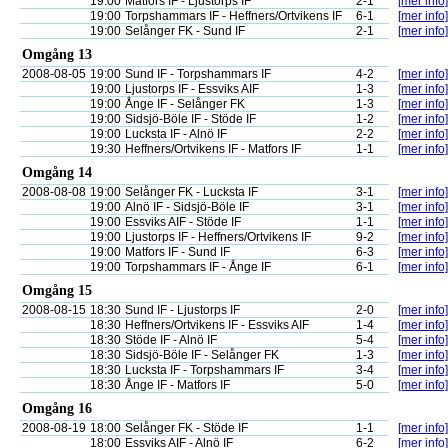
19:00
Matfors IF - Ljustorps IF
2-1
[mer info]
19:00
Torpshammars IF - Heffners/Ortvikens IF
6-1
[mer info]
19:00
Selånger FK - Sund IF
2-1
[mer info]
Omgång 13
2008-08-05
19:00
Sund IF - Torpshammars IF
4-2
[mer info]
19:00
Ljustorps IF - Essviks AIF
1-3
[mer info]
19:00
Ånge IF - Selånger FK
1-3
[mer info]
19:00
Sidsjö-Böle IF - Stöde IF
1-2
[mer info]
19:00
Lucksta IF - Alnö IF
2-2
[mer info]
19:30
Heffners/Ortvikens IF - Matfors IF
1-1
[mer info]
Omgång 14
2008-08-08
19:00
Selånger FK - Lucksta IF
3-1
[mer info]
19:00
Alnö IF - Sidsjö-Böle IF
3-1
[mer info]
19:00
Essviks AIF - Stöde IF
1-1
[mer info]
19:00
Ljustorps IF - Heffners/Ortvikens IF
9-2
[mer info]
19:00
Matfors IF - Sund IF
6-3
[mer info]
19:00
Torpshammars IF - Ånge IF
6-1
[mer info]
Omgång 15
2008-08-15
18:30
Sund IF - Ljustorps IF
2-0
[mer info]
18:30
Heffners/Ortvikens IF - Essviks AIF
1-4
[mer info]
18:30
Stöde IF - Alnö IF
5-4
[mer info]
18:30
Sidsjö-Böle IF - Selånger FK
1-3
[mer info]
18:30
Lucksta IF - Torpshammars IF
3-4
[mer info]
18:30
Ånge IF - Matfors IF
5-0
[mer info]
Omgång 16
2008-08-19
18:00
Selånger FK - Stöde IF
1-1
[mer info]
18:00
Essviks AIF - Alnö IF
6-2
[mer info]