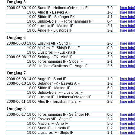
Omgång 5
2008-05-30
19:00
Sund IF - Heffners/Ortvikens IF
7-0
[mer info]
19:00
Alnö IF - Essviks AIF
1-0
[mer info]
19:00
Stöde IF - Selånger FK
4-1
[mer info]
19:00
Sidsjö-Böle IF - Torpshammars IF
0-4
[mer info]
19:00
Lucksta IF - Matfors IF
2-1
[mer info]
19:00
Ånge IF - Ljustorps IF
3-2
[mer info]
Omgång 6
2008-06-03
19:00
Essviks AIF - Sund IF
2-0
[mer info]
19:00
Matfors IF - Sidsjö-Böle IF
0-3
[mer info]
19:00
Ljustorps IF - Lucksta IF
2-3
[mer info]
2008-06-06
17:00
Selånger FK - Alnö IF
2-3
[mer info]
18:00
Torpshammars IF - Stöde IF
2-1
[mer info]
18:30
Heffners/Ortvikens IF - Ånge IF
2-5
[mer info]
Omgång 7
2008-06-08
14:00
Ånge IF - Sund IF
1-0
[mer info]
2008-06-10
18:00
Selånger FK - Essviks AIF
1-2
[mer info]
18:00
Stöde IF - Matfors IF
6-0
[mer info]
18:00
Sidsjö-Böle IF - Ljustorps IF
1-3
[mer info]
18:00
Lucksta IF - Heffners/Ortvikens IF
3-1
[mer info]
2008-06-11
19:00
Alnö IF - Torpshammars IF
2-2
[mer info]
Omgång 8
2008-06-17
19:00
Torpshammars IF - Selånger FK
0-6
[mer info]
19:00
Essviks AIF - Ånge IF
2-2
[mer info]
19:00
Matfors IF - Alnö IF
5-0
[mer info]
19:00
Sund IF - Lucksta IF
0-2
[mer info]
19:00
Ljustorps IF - Stöde IF
1-1
[mer info]