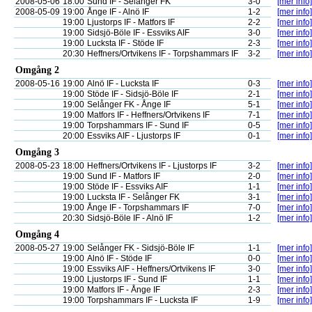
2008-05-06
18:00
Sund IF - Selånger FK
3-0
[mer info]
2008-05-09
19:00
Ånge IF - Alnö IF
1-2
[mer info]
19:00
Ljustorps IF - Matfors IF
2-2
[mer info]
19:00
Sidsjö-Böle IF - Essviks AIF
3-0
[mer info]
19:00
Lucksta IF - Stöde IF
2-3
[mer info]
20:30
Heffners/Ortvikens IF - Torpshammars IF
3-2
[mer info]
Omgång 2
2008-05-16
19:00
Alnö IF - Lucksta IF
0-3
[mer info]
19:00
Stöde IF - Sidsjö-Böle IF
2-1
[mer info]
19:00
Selånger FK - Ånge IF
5-1
[mer info]
19:00
Matfors IF - Heffners/Ortvikens IF
7-1
[mer info]
19:00
Torpshammars IF - Sund IF
0-5
[mer info]
20:00
Essviks AIF - Ljustorps IF
0-1
[mer info]
Omgång 3
2008-05-23
18:00
Heffners/Ortvikens IF - Ljustorps IF
3-2
[mer info]
19:00
Sund IF - Matfors IF
2-0
[mer info]
19:00
Stöde IF - Essviks AIF
1-1
[mer info]
19:00
Lucksta IF - Selånger FK
3-1
[mer info]
19:00
Ånge IF - Torpshammars IF
7-0
[mer info]
20:30
Sidsjö-Böle IF - Alnö IF
1-2
[mer info]
Omgång 4
2008-05-27
19:00
Selånger FK - Sidsjö-Böle IF
1-1
[mer info]
19:00
Alnö IF - Stöde IF
0-0
[mer info]
19:00
Essviks AIF - Heffners/Ortvikens IF
3-0
[mer info]
19:00
Ljustorps IF - Sund IF
1-1
[mer info]
19:00
Matfors IF - Ånge IF
2-3
[mer info]
19:00
Torpshammars IF - Lucksta IF
1-9
[mer info]