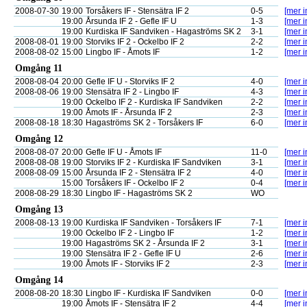
2008-07-30
19:00
Torsåkers IF - Stensätra IF 2
0-5
[mer i
19:00
Årsunda IF 2 - Gefle IF U
1-3
[mer i
19:00
Kurdiska IF Sandviken - Hagaströms SK 2
3-1
[mer i
2008-08-01
19:00
Storviks IF 2 - Ockelbo IF 2
2-2
[mer i
2008-08-02
15:00
Lingbo IF - Åmots IF
1-2
[mer i
Omgång 11
2008-08-04
20:00
Gefle IF U - Storviks IF 2
4-0
[mer i
2008-08-06
19:00
Stensätra IF 2 - Lingbo IF
4-3
[mer i
19:00
Ockelbo IF 2 - Kurdiska IF Sandviken
2-2
[mer i
19:00
Åmots IF - Årsunda IF 2
2-3
[mer i
2008-08-18
18:30
Hagaströms SK 2 - Torsåkers IF
6-0
[mer i
Omgång 12
2008-08-07
20:00
Gefle IF U - Åmots IF
11-0
[mer i
2008-08-08
19:00
Storviks IF 2 - Kurdiska IF Sandviken
3-1
[mer i
2008-08-09
15:00
Årsunda IF 2 - Stensätra IF 2
4-0
[mer i
15:00
Torsåkers IF - Ockelbo IF 2
0-4
[mer i
2008-08-29
18:30
Lingbo IF - Hagaströms SK 2
WO
Omgång 13
2008-08-13
19:00
Kurdiska IF Sandviken - Torsåkers IF
7-1
[mer i
19:00
Ockelbo IF 2 - Lingbo IF
1-2
[mer i
19:00
Hagaströms SK 2 - Årsunda IF 2
3-1
[mer i
19:00
Stensätra IF 2 - Gefle IF U
2-6
[mer i
19:00
Åmots IF - Storviks IF 2
2-3
[mer i
Omgång 14
2008-08-20
18:30
Lingbo IF - Kurdiska IF Sandviken
0-0
[mer i
19:00
Åmots IF - Stensätra IF 2
4-4
[mer i