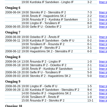
19:00
Kurdiska IF Sandviken - Lingbo IF
3-2
[mer i
Omgång 6
2008-06-04
19:00
Storviks IF 2 - Stensätra IF 2
7-3
[mer i
19:00
Åmots IF - Hagaströms SK 2
2-2
[mer i
19:00
Årsunda IF 2 - Kurdiska IF Sandviken
1-1
[mer i
19:00
Lingbo IF - Torsåkers IF
8-0
[mer i
2008-06-05
20:00
Gefle IF U - Ockelbo IF 2
1-0
[mer i
Omgång 7
2008-06-09
19:00
Ockelbo IF 2 - Åmots IF
1-1
[mer i
2008-06-11
19:00
Kurdiska IF Sandviken - Gefle IF U
0-2
[mer i
19:00
Torsåkers IF - Årsunda IF 2
0-1
[mer i
19:00
Lingbo IF - Storviks IF 2
3-1
[mer i
2008-06-12
19:00
Hagaströms SK 2 - Stensätra IF 2
6-0
[mer i
Omgång 8
2008-06-14
13:00
Årsunda IF 2 - Lingbo IF
1-0
[mer i
2008-06-18
18:00
Stensätra IF 2 - Ockelbo IF 2
2-1
[mer i
18:00
Åmots IF - Kurdiska IF Sandviken
1-1
[mer i
2008-06-19
20:00
Gefle IF U - Torsåkers IF
5-0
[mer i
2008-09-03
18:00
Storviks IF 2 - Hagaströms SK 2
5-0
[mer i
Omgång 9
2008-06-26
19:00
Lingbo IF - Gefle IF U
1-5
[mer i
2008-06-28
11:00
Kurdiska IF Sandviken - Stensätra IF 2
9-4
[mer i
14:00
Ockelbo IF 2 - Hagaströms SK 2
1-5
[mer i
15:00
Torsåkers IF - Åmots IF
1-0
[mer i
15:00
Årsunda IF 2 - Storviks IF 2
13-1
[mer i
Omgång 10