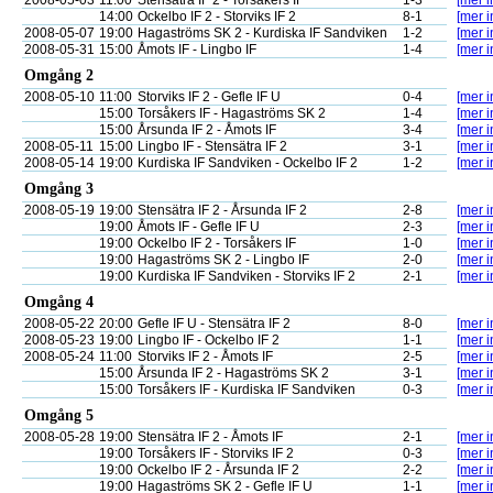
2008-05-03
11:00
Stensätra IF 2 - Torsåkers IF
1-3
[mer i
14:00
Ockelbo IF 2 - Storviks IF 2
8-1
[mer i
2008-05-07
19:00
Hagaströms SK 2 - Kurdiska IF Sandviken
1-2
[mer i
2008-05-31
15:00
Åmots IF - Lingbo IF
1-4
[mer i
Omgång 2
2008-05-10
11:00
Storviks IF 2 - Gefle IF U
0-4
[mer i
15:00
Torsåkers IF - Hagaströms SK 2
1-4
[mer i
15:00
Årsunda IF 2 - Åmots IF
3-4
[mer i
2008-05-11
15:00
Lingbo IF - Stensätra IF 2
3-1
[mer i
2008-05-14
19:00
Kurdiska IF Sandviken - Ockelbo IF 2
1-2
[mer i
Omgång 3
2008-05-19
19:00
Stensätra IF 2 - Årsunda IF 2
2-8
[mer i
19:00
Åmots IF - Gefle IF U
2-3
[mer i
19:00
Ockelbo IF 2 - Torsåkers IF
1-0
[mer i
19:00
Hagaströms SK 2 - Lingbo IF
2-0
[mer i
19:00
Kurdiska IF Sandviken - Storviks IF 2
2-1
[mer i
Omgång 4
2008-05-22
20:00
Gefle IF U - Stensätra IF 2
8-0
[mer i
2008-05-23
19:00
Lingbo IF - Ockelbo IF 2
1-1
[mer i
2008-05-24
11:00
Storviks IF 2 - Åmots IF
2-5
[mer i
15:00
Årsunda IF 2 - Hagaströms SK 2
3-1
[mer i
15:00
Torsåkers IF - Kurdiska IF Sandviken
0-3
[mer i
Omgång 5
2008-05-28
19:00
Stensätra IF 2 - Åmots IF
2-1
[mer i
19:00
Torsåkers IF - Storviks IF 2
0-3
[mer i
19:00
Ockelbo IF 2 - Årsunda IF 2
2-2
[mer i
19:00
Hagaströms SK 2 - Gefle IF U
1-1
[mer i