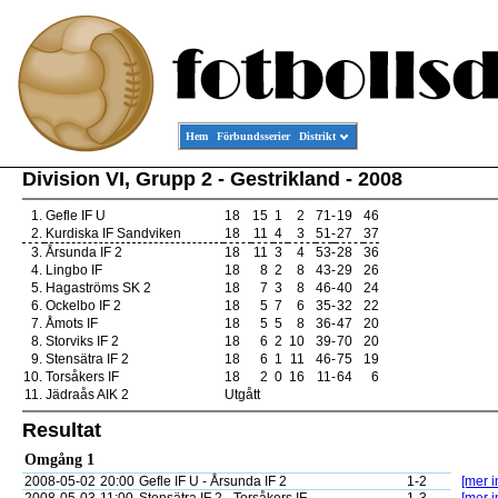
Hem
Förbundsserier
Distrikt
Division VI, Grupp 2 - Gestrikland - 2008
1.
Gefle IF U
18
15
1
2
71
-
19
46
2.
Kurdiska IF Sandviken
18
11
4
3
51
-
27
37
3.
Årsunda IF 2
18
11
3
4
53
-
28
36
4.
Lingbo IF
18
8
2
8
43
-
29
26
5.
Hagaströms SK 2
18
7
3
8
46
-
40
24
6.
Ockelbo IF 2
18
5
7
6
35
-
32
22
7.
Åmots IF
18
5
5
8
36
-
47
20
8.
Storviks IF 2
18
6
2
10
39
-
70
20
9.
Stensätra IF 2
18
6
1
11
46
-
75
19
10.
Torsåkers IF
18
2
0
16
11
-
64
6
11.
Jädraås AIK 2
Utgått
Resultat
Omgång 1
2008-05-02
20:00
Gefle IF U - Årsunda IF 2
1-2
[mer i