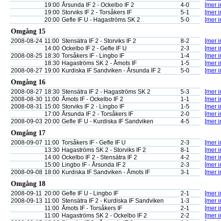
19:00
Årsunda IF 2 - Ockelbo IF 2
4-0
[mer i
19:00
Storviks IF 2 - Torsåkers IF
5-1
[mer i
20:00
Gefle IF U - Hagaströms SK 2
5-0
[mer i
Omgång 15
2008-08-24
11:00
Stensätra IF 2 - Storviks IF 2
8-2
[mer i
14:00
Ockelbo IF 2 - Gefle IF U
2-3
[mer i
2008-08-25
18:30
Torsåkers IF - Lingbo IF
1-4
[mer i
18:30
Hagaströms SK 2 - Åmots IF
1-5
[mer i
2008-08-27
19:00
Kurdiska IF Sandviken - Årsunda IF 2
5-0
[mer i
Omgång 16
2008-08-27
18:30
Stensätra IF 2 - Hagaströms SK 2
5-3
[mer i
2008-08-30
11:00
Åmots IF - Ockelbo IF 2
1-1
[mer i
2008-08-31
15:00
Storviks IF 2 - Lingbo IF
1-5
[mer i
17:00
Årsunda IF 2 - Torsåkers IF
2-0
[mer i
2008-09-03
20:00
Gefle IF U - Kurdiska IF Sandviken
4-5
[mer i
Omgång 17
2008-09-07
11:00
Torsåkers IF - Gefle IF U
2-3
[mer i
13:30
Hagaströms SK 2 - Storviks IF 2
8-1
[mer i
14:00
Ockelbo IF 2 - Stensätra IF 2
4-2
[mer i
15:00
Lingbo IF - Årsunda IF 2
2-3
[mer i
2008-09-08
18:00
Kurdiska IF Sandviken - Åmots IF
3-1
[mer i
Omgång 18
2008-09-11
20:00
Gefle IF U - Lingbo IF
2-1
[mer i
2008-09-13
11:00
Stensätra IF 2 - Kurdiska IF Sandviken
1-3
[mer i
11:00
Åmots IF - Torsåkers IF
2-1
[mer i
11:00
Hagaströms SK 2 - Ockelbo IF 2
2-2
[mer i