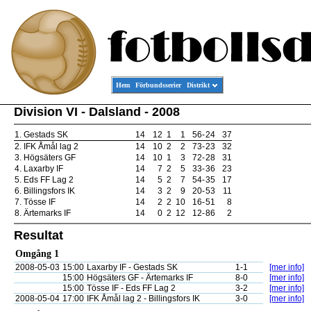
Hem
Förbundsserier
Distrikt
Division VI - Dalsland - 2008
1.
Gestads SK
14
12
1
1
56
-
24
37
2.
IFK Åmål lag 2
14
10
2
2
73
-
23
32
3.
Högsäters GF
14
10
1
3
72
-
28
31
4.
Laxarby IF
14
7
2
5
33
-
36
23
5.
Eds FF Lag 2
14
5
2
7
54
-
35
17
6.
Billingsfors IK
14
3
2
9
20
-
53
11
7.
Tösse IF
14
2
2
10
16
-
51
8
8.
Ärtemarks IF
14
0
2
12
12
-
86
2
Resultat
Omgång 1
2008-05-03
15:00
Laxarby IF - Gestads SK
1-1
[mer info]
15:00
Högsäters GF - Ärtemarks IF
8-0
[mer info]
15:00
Tösse IF - Eds FF Lag 2
3-2
[mer info]
2008-05-04
17:00
IFK Åmål lag 2 - Billingsfors IK
3-0
[mer info]