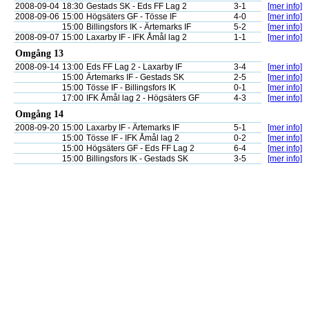
2008-09-04
18:30
Gestads SK - Eds FF Lag 2
3-1
[mer info]
2008-09-06
15:00
Högsäters GF - Tösse IF
4-0
[mer info]
15:00
Billingsfors IK - Ärtemarks IF
5-2
[mer info]
2008-09-07
15:00
Laxarby IF - IFK Åmål lag 2
1-1
[mer info]
Omgång 13
2008-09-14
13:00
Eds FF Lag 2 - Laxarby IF
3-4
[mer info]
15:00
Ärtemarks IF - Gestads SK
2-5
[mer info]
15:00
Tösse IF - Billingsfors IK
0-1
[mer info]
17:00
IFK Åmål lag 2 - Högsäters GF
4-3
[mer info]
Omgång 14
2008-09-20
15:00
Laxarby IF - Ärtemarks IF
5-1
[mer info]
15:00
Tösse IF - IFK Åmål lag 2
0-2
[mer info]
15:00
Högsäters GF - Eds FF Lag 2
6-4
[mer info]
15:00
Billingsfors IK - Gestads SK
3-5
[mer info]