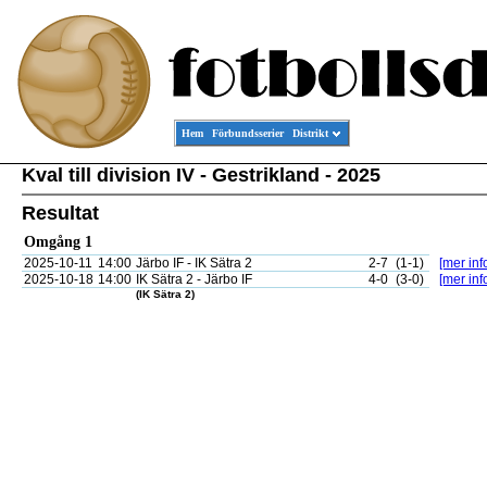
Hem
Förbundsserier
Distrikt
Kval till division IV - Gestrikland - 2025
Resultat
Omgång 1
2025-10-11
14:00
Järbo IF - IK Sätra 2
2-7
(1-1)
[mer inf
2025-10-18
14:00
IK Sätra 2 - Järbo IF
4-0
(3-0)
[mer inf
(IK Sätra 2)