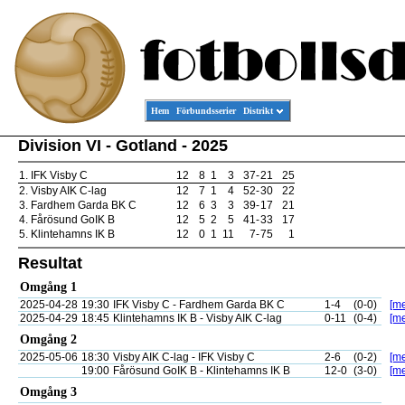
Hem
Förbundsserier
Distrikt
Division VI - Gotland - 2025
1.
IFK Visby C
12
8
1
3
37
-
21
25
2.
Visby AIK C-lag
12
7
1
4
52
-
30
22
3.
Fardhem Garda BK C
12
6
3
3
39
-
17
21
4.
Fårösund GoIK B
12
5
2
5
41
-
33
17
5.
Klintehamns IK B
12
0
1
11
7
-
75
1
Resultat
Omgång 1
2025-04-28
19:30
IFK Visby C - Fardhem Garda BK C
1-4
(0-0)
[me
2025-04-29
18:45
Klintehamns IK B - Visby AIK C-lag
0-11
(0-4)
[me
Omgång 2
2025-05-06
18:30
Visby AIK C-lag - IFK Visby C
2-6
(0-2)
[me
19:00
Fårösund GoIK B - Klintehamns IK B
12-0
(3-0)
[me
Omgång 3