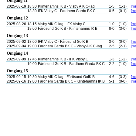
Omgång 11
2025-08-19
18:30
Klintehamns IK B - Visby AIK C-lag
1-5
(1-1)
[me
18:30
IFK Visby C - Fardhem Garda BK C
0-5
(0-1)
[me
Omgång 12
2025-08-26
18:15
Visby AIK C-lag - IFK Visby C
1-0
(1-0)
[me
19:00
Fårösund GoIK B - Klintehamns IK B
8-0
(3-0)
[me
Omgång 13
2025-09-02
18:00
IFK Visby C - Fårösund GoIK B
3-0
(0-0)
[me
2025-09-04
19:00
Fardhem Garda BK C - Visby AIK C-lag
2-5
(2-1)
[me
Omgång 14
2025-09-09
17:45
Klintehamns IK B - IFK Visby C
1-3
(1-2)
[me
19:00
Fårösund GoIK B - Fardhem Garda BK C
2-2
(1-0)
[me
Omgång 15
2025-09-15
19:30
Visby AIK C-lag - Fårösund GoIK B
4-6
(3-3)
[me
2025-09-16
19:00
Fardhem Garda BK C - Klintehamns IK B
5-1
(0-0)
[me