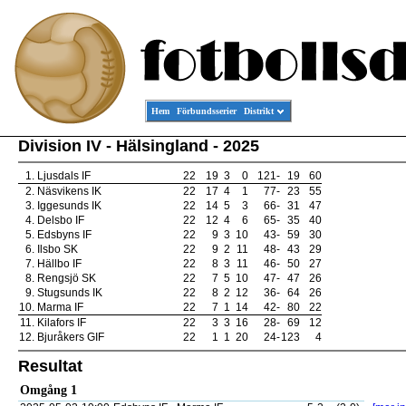
Hem
Förbundsserier
Distrikt
Division IV - Hälsingland - 2025
1.
Ljusdals IF
22
19
3
0
121
-
19
60
2.
Näsvikens IK
22
17
4
1
77
-
23
55
3.
Iggesunds IK
22
14
5
3
66
-
31
47
4.
Delsbo IF
22
12
4
6
65
-
35
40
5.
Edsbyns IF
22
9
3
10
43
-
59
30
6.
Ilsbo SK
22
9
2
11
48
-
43
29
7.
Hällbo IF
22
8
3
11
46
-
50
27
8.
Rengsjö SK
22
7
5
10
47
-
47
26
9.
Stugsunds IK
22
8
2
12
36
-
64
26
10.
Marma IF
22
7
1
14
42
-
80
22
11.
Kilafors IF
22
3
3
16
28
-
69
12
12.
Bjuråkers GIF
22
1
1
20
24
-
123
4
Resultat
Omgång 1