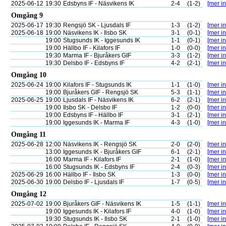
2025-06-12
19:30
Edsbyns IF - Näsvikens IK
2-4
(1-2)
[mer in
Omgång 9
2025-06-17
19:30
Rengsjö SK - Ljusdals IF
1-3
(1-2)
[mer in
2025-06-18
19:00
Näsvikens IK - Ilsbo SK
3-1
(0-1)
[mer in
19:00
Stugsunds IK - Iggesunds IK
1-1
(0-1)
[mer in
19:00
Hällbo IF - Kilafors IF
1-0
(0-0)
[mer in
19:30
Marma IF - Bjuråkers GIF
3-3
(1-2)
[mer in
19:30
Delsbo IF - Edsbyns IF
4-2
(2-1)
[mer in
Omgång 10
2025-06-24
19:00
Kilafors IF - Stugsunds IK
1-1
(1-0)
[mer in
19:00
Bjuråkers GIF - Rengsjö SK
5-3
(1-1)
[mer in
2025-06-25
19:00
Ljusdals IF - Näsvikens IK
6-2
(2-1)
[mer in
19:00
Ilsbo SK - Delsbo IF
1-2
(0-0)
[mer in
19:00
Edsbyns IF - Hällbo IF
3-1
(2-1)
[mer in
19:00
Iggesunds IK - Marma IF
4-3
(1-0)
[mer in
Omgång 11
2025-06-28
12:00
Näsvikens IK - Rengsjö SK
2-0
(2-0)
[mer in
13:00
Iggesunds IK - Bjuråkers GIF
6-1
(2-1)
[mer in
16:00
Marma IF - Kilafors IF
2-1
(1-0)
[mer in
16:00
Stugsunds IK - Edsbyns IF
2-4
(0-3)
[mer in
2025-06-29
16:00
Hällbo IF - Ilsbo SK
1-3
(0-0)
[mer in
2025-06-30
19:00
Delsbo IF - Ljusdals IF
1-7
(0-5)
[mer in
Omgång 12
2025-07-02
19:00
Bjuråkers GIF - Näsvikens IK
1-5
(1-1)
[mer in
19:00
Iggesunds IK - Kilafors IF
4-0
(1-0)
[mer in
19:30
Stugsunds IK - Ilsbo SK
2-1
(1-0)
[mer in