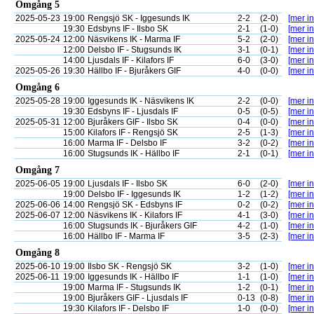
Omgång 5
2025-05-23
19:00
Rengsjö SK - Iggesunds IK
2-2
(2-0)
[mer in
19:30
Edsbyns IF - Ilsbo SK
2-1
(1-0)
[mer in
2025-05-24
12:00
Näsvikens IK - Marma IF
5-2
(2-0)
[mer in
12:00
Delsbo IF - Stugsunds IK
3-1
(0-1)
[mer in
14:00
Ljusdals IF - Kilafors IF
6-0
(3-0)
[mer in
2025-05-26
19:30
Hällbo IF - Bjuråkers GIF
4-0
(0-0)
[mer in
Omgång 6
2025-05-28
19:00
Iggesunds IK - Näsvikens IK
2-2
(0-0)
[mer in
19:30
Edsbyns IF - Ljusdals IF
0-5
(0-5)
[mer in
2025-05-31
12:00
Bjuråkers GIF - Ilsbo SK
0-4
(0-0)
[mer in
15:00
Kilafors IF - Rengsjö SK
2-5
(1-3)
[mer in
16:00
Marma IF - Delsbo IF
3-2
(0-2)
[mer in
16:00
Stugsunds IK - Hällbo IF
2-1
(0-1)
[mer in
Omgång 7
2025-06-05
19:00
Ljusdals IF - Ilsbo SK
6-0
(2-0)
[mer in
19:00
Delsbo IF - Iggesunds IK
1-2
(1-2)
[mer in
2025-06-06
14:00
Rengsjö SK - Edsbyns IF
0-2
(0-2)
[mer in
2025-06-07
12:00
Näsvikens IK - Kilafors IF
4-1
(3-0)
[mer in
16:00
Stugsunds IK - Bjuråkers GIF
4-2
(1-0)
[mer in
16:00
Hällbo IF - Marma IF
3-5
(2-3)
[mer in
Omgång 8
2025-06-10
19:00
Ilsbo SK - Rengsjö SK
3-2
(1-0)
[mer in
2025-06-11
19:00
Iggesunds IK - Hällbo IF
1-1
(1-0)
[mer in
19:00
Marma IF - Stugsunds IK
1-2
(0-1)
[mer in
19:00
Bjuråkers GIF - Ljusdals IF
0-13
(0-8)
[mer in
19:30
Kilafors IF - Delsbo IF
1-0
(0-0)
[mer in