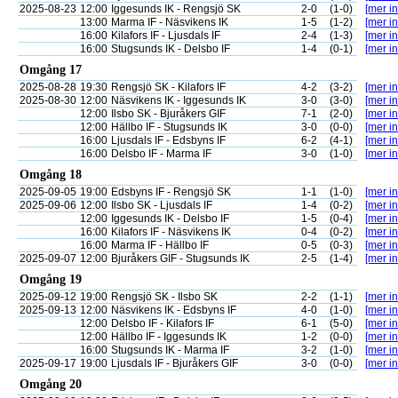
2025-08-23
12:00
Iggesunds IK - Rengsjö SK
2-0
(1-0)
[mer in
13:00
Marma IF - Näsvikens IK
1-5
(1-2)
[mer in
16:00
Kilafors IF - Ljusdals IF
2-4
(1-3)
[mer in
16:00
Stugsunds IK - Delsbo IF
1-4
(0-1)
[mer in
Omgång 17
2025-08-28
19:30
Rengsjö SK - Kilafors IF
4-2
(3-2)
[mer in
2025-08-30
12:00
Näsvikens IK - Iggesunds IK
3-0
(3-0)
[mer in
12:00
Ilsbo SK - Bjuråkers GIF
7-1
(2-0)
[mer in
12:00
Hällbo IF - Stugsunds IK
3-0
(0-0)
[mer in
16:00
Ljusdals IF - Edsbyns IF
6-2
(4-1)
[mer in
16:00
Delsbo IF - Marma IF
3-0
(1-0)
[mer in
Omgång 18
2025-09-05
19:00
Edsbyns IF - Rengsjö SK
1-1
(1-0)
[mer in
2025-09-06
12:00
Ilsbo SK - Ljusdals IF
1-4
(0-2)
[mer in
12:00
Iggesunds IK - Delsbo IF
1-5
(0-4)
[mer in
16:00
Kilafors IF - Näsvikens IK
0-4
(0-2)
[mer in
16:00
Marma IF - Hällbo IF
0-5
(0-3)
[mer in
2025-09-07
12:00
Bjuråkers GIF - Stugsunds IK
2-5
(1-4)
[mer in
Omgång 19
2025-09-12
19:00
Rengsjö SK - Ilsbo SK
2-2
(1-1)
[mer in
2025-09-13
12:00
Näsvikens IK - Edsbyns IF
4-0
(1-0)
[mer in
12:00
Delsbo IF - Kilafors IF
6-1
(5-0)
[mer in
12:00
Hällbo IF - Iggesunds IK
1-2
(0-0)
[mer in
16:00
Stugsunds IK - Marma IF
3-2
(1-0)
[mer in
2025-09-17
19:00
Ljusdals IF - Bjuråkers GIF
3-0
(0-0)
[mer in
Omgång 20