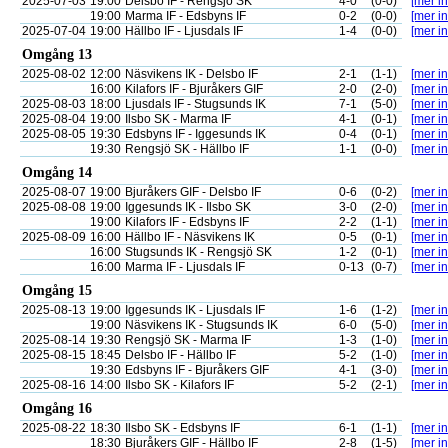
2025-07-03
19:00
Delsbo IF - Rengsjö SK
4-0
(0-0)
[mer in
19:00
Marma IF - Edsbyns IF
0-2
(0-0)
[mer in
2025-07-04
19:00
Hällbo IF - Ljusdals IF
1-4
(0-0)
[mer in
Omgång 13
2025-08-02
12:00
Näsvikens IK - Delsbo IF
2-1
(1-1)
[mer in
16:00
Kilafors IF - Bjuråkers GIF
2-0
(2-0)
[mer in
2025-08-03
18:00
Ljusdals IF - Stugsunds IK
7-1
(5-0)
[mer in
2025-08-04
19:00
Ilsbo SK - Marma IF
4-1
(0-1)
[mer in
2025-08-05
19:30
Edsbyns IF - Iggesunds IK
0-4
(0-1)
[mer in
19:30
Rengsjö SK - Hällbo IF
1-1
(0-0)
[mer in
Omgång 14
2025-08-07
19:00
Bjuråkers GIF - Delsbo IF
0-6
(0-2)
[mer in
2025-08-08
19:00
Iggesunds IK - Ilsbo SK
3-0
(2-0)
[mer in
19:00
Kilafors IF - Edsbyns IF
2-2
(1-1)
[mer in
2025-08-09
16:00
Hällbo IF - Näsvikens IK
0-5
(0-1)
[mer in
16:00
Stugsunds IK - Rengsjö SK
1-2
(0-1)
[mer in
16:00
Marma IF - Ljusdals IF
0-13
(0-7)
[mer in
Omgång 15
2025-08-13
19:00
Iggesunds IK - Ljusdals IF
1-6
(1-2)
[mer in
19:00
Näsvikens IK - Stugsunds IK
6-0
(5-0)
[mer in
2025-08-14
19:30
Rengsjö SK - Marma IF
1-3
(1-0)
[mer in
2025-08-15
18:45
Delsbo IF - Hällbo IF
5-2
(1-0)
[mer in
19:30
Edsbyns IF - Bjuråkers GIF
4-1
(3-0)
[mer in
2025-08-16
14:00
Ilsbo SK - Kilafors IF
5-2
(2-1)
[mer in
Omgång 16
2025-08-22
18:30
Ilsbo SK - Edsbyns IF
6-1
(1-1)
[mer in
18:30
Bjuråkers GIF - Hällbo IF
2-8
(1-5)
[mer in