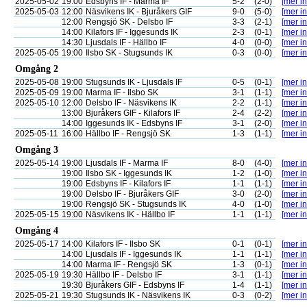
2025-05-02
19:00
Edsbyns IF - Marma IF
5-2
(2-0)
[mer in
2025-05-03
12:00
Näsvikens IK - Bjuråkers GIF
9-0
(5-0)
[mer in
12:00
Rengsjö SK - Delsbo IF
3-3
(2-1)
[mer in
14:00
Kilafors IF - Iggesunds IK
2-3
(0-1)
[mer in
14:30
Ljusdals IF - Hällbo IF
4-0
(0-0)
[mer in
2025-05-05
19:00
Ilsbo SK - Stugsunds IK
0-3
(0-0)
[mer in
Omgång 2
2025-05-08
19:00
Stugsunds IK - Ljusdals IF
0-5
(0-1)
[mer in
2025-05-09
19:00
Marma IF - Ilsbo SK
3-1
(1-1)
[mer in
2025-05-10
12:00
Delsbo IF - Näsvikens IK
2-2
(1-1)
[mer in
13:00
Bjuråkers GIF - Kilafors IF
2-4
(2-2)
[mer in
14:00
Iggesunds IK - Edsbyns IF
3-1
(2-0)
[mer in
2025-05-11
16:00
Hällbo IF - Rengsjö SK
1-3
(1-1)
[mer in
Omgång 3
2025-05-14
19:00
Ljusdals IF - Marma IF
8-0
(4-0)
[mer in
19:00
Ilsbo SK - Iggesunds IK
1-2
(1-0)
[mer in
19:00
Edsbyns IF - Kilafors IF
1-1
(1-1)
[mer in
19:00
Delsbo IF - Bjuråkers GIF
3-0
(2-0)
[mer in
19:00
Rengsjö SK - Stugsunds IK
4-0
(1-0)
[mer in
2025-05-15
19:00
Näsvikens IK - Hällbo IF
1-1
(1-1)
[mer in
Omgång 4
2025-05-17
14:00
Kilafors IF - Ilsbo SK
0-1
(0-1)
[mer in
14:00
Ljusdals IF - Iggesunds IK
1-1
(1-1)
[mer in
14:00
Marma IF - Rengsjö SK
1-3
(0-1)
[mer in
2025-05-19
19:30
Hällbo IF - Delsbo IF
3-1
(1-1)
[mer in
19:30
Bjuråkers GIF - Edsbyns IF
1-4
(1-1)
[mer in
2025-05-21
19:30
Stugsunds IK - Näsvikens IK
0-3
(0-2)
[mer in