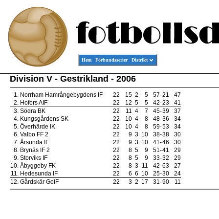
Hem
Förbundsserier
Distrikt
Division V - Gestrikland - 2006
1.
Norrham Hamrångebygdens IF
22
15
2
5
57
-
21
47
2.
Hofors AIF
22
12
5
5
42
-
23
41
3.
Södra BK
22
11
4
7
45
-
39
37
4.
Kungsgårdens SK
22
10
4
8
48
-
36
34
5.
Överhärde IK
22
10
4
8
59
-
53
34
6.
Valbo FF 2
22
9
3
10
38
-
38
30
7.
Årsunda IF
22
9
3
10
41
-
46
30
8.
Brynäs IF 2
22
8
5
9
51
-
41
29
9.
Storviks IF
22
8
5
9
33
-
32
29
10.
Åbyggeby FK
22
8
3
11
42
-
63
27
11.
Hedesunda IF
22
6
6
10
25
-
30
24
12.
Gårdskär GoIF
22
3
2
17
31
-
90
11