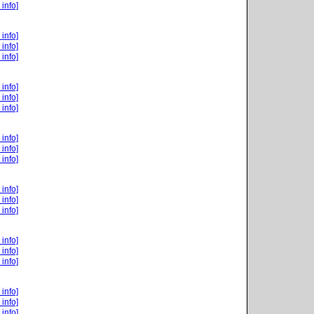
 info]
 info]
 info]
 info]
 info]
 info]
 info]
 info]
 info]
 info]
 info]
 info]
 info]
 info]
 info]
 info]
 info]
 info]
 info]