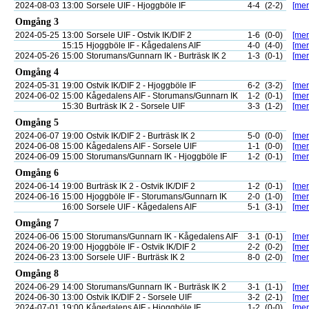
2024-08-03
13:00
Sorsele UIF - Hjoggböle IF
4-4
(2-2)
[mer
Omgång 3
2024-05-25
13:00
Sorsele UIF - Ostvik IK/DIF 2
1-6
(0-0)
[mer
15:15
Hjoggböle IF - Kågedalens AIF
4-0
(4-0)
[mer
2024-05-26
15:00
Storumans/Gunnarn IK - Burträsk IK 2
1-3
(0-1)
[mer
Omgång 4
2024-05-31
19:00
Ostvik IK/DIF 2 - Hjoggböle IF
6-2
(3-2)
[mer
2024-06-02
15:00
Kågedalens AIF - Storumans/Gunnarn IK
1-2
(0-1)
[mer
15:30
Burträsk IK 2 - Sorsele UIF
3-3
(1-2)
[mer
Omgång 5
2024-06-07
19:00
Ostvik IK/DIF 2 - Burträsk IK 2
5-0
(0-0)
[mer
2024-06-08
15:00
Kågedalens AIF - Sorsele UIF
1-1
(0-0)
[mer
2024-06-09
15:00
Storumans/Gunnarn IK - Hjoggböle IF
1-2
(0-1)
[mer
Omgång 6
2024-06-14
19:00
Burträsk IK 2 - Ostvik IK/DIF 2
1-2
(0-1)
[mer
2024-06-16
15:00
Hjoggböle IF - Storumans/Gunnarn IK
2-0
(1-0)
[mer
16:00
Sorsele UIF - Kågedalens AIF
5-1
(3-1)
[mer
Omgång 7
2024-06-06
15:00
Storumans/Gunnarn IK - Kågedalens AIF
3-1
(0-1)
[mer
2024-06-20
19:00
Hjoggböle IF - Ostvik IK/DIF 2
2-2
(0-2)
[mer
2024-06-23
13:00
Sorsele UIF - Burträsk IK 2
8-0
(2-0)
[mer
Omgång 8
2024-06-29
14:00
Storumans/Gunnarn IK - Burträsk IK 2
3-1
(1-1)
[mer
2024-06-30
13:00
Ostvik IK/DIF 2 - Sorsele UIF
3-2
(2-1)
[mer
2024-07-01
19:00
Kågedalens AIF - Hjoggböle IF
1-2
(0-0)
[mer