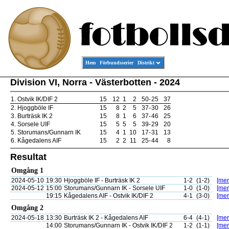
Hem
Förbundsserier
Distrikt
Division VI, Norra - Västerbotten - 2024
1.
Ostvik IK/DIF 2
15
12
1
2
50
-
25
37
2.
Hjoggböle IF
15
8
2
5
37
-
30
26
3.
Burträsk IK 2
15
8
1
6
37
-
46
25
4.
Sorsele UIF
15
5
5
5
39
-
29
20
5.
Storumans/Gunnarn IK
15
4
1
10
17
-
31
13
6.
Kågedalens AIF
15
2
2
11
25
-
44
8
Resultat
Omgång 1
2024-05-10
19:30
Hjoggböle IF - Burträsk IK 2
1-2
(1-2)
[mer
2024-05-12
15:00
Storumans/Gunnarn IK - Sorsele UIF
1-0
(1-0)
[mer
19:15
Kågedalens AIF - Ostvik IK/DIF 2
4-1
(3-0)
[mer
Omgång 2
2024-05-18
13:30
Burträsk IK 2 - Kågedalens AIF
6-4
(4-1)
[mer
14:00
Storumans/Gunnarn IK - Ostvik IK/DIF 2
1-2
(1-1)
[mer