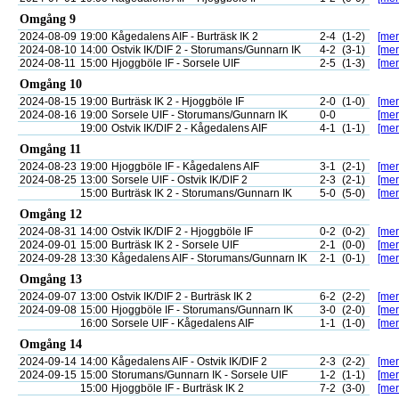
Omgång 9
2024-08-09
19:00
Kågedalens AIF - Burträsk IK 2
2-4
(1-2)
[mer
2024-08-10
14:00
Ostvik IK/DIF 2 - Storumans/Gunnarn IK
4-2
(3-1)
[mer
2024-08-11
15:00
Hjoggböle IF - Sorsele UIF
2-5
(1-3)
[mer
Omgång 10
2024-08-15
19:00
Burträsk IK 2 - Hjoggböle IF
2-0
(1-0)
[mer
2024-08-16
19:00
Sorsele UIF - Storumans/Gunnarn IK
0-0
[mer
19:00
Ostvik IK/DIF 2 - Kågedalens AIF
4-1
(1-1)
[mer
Omgång 11
2024-08-23
19:00
Hjoggböle IF - Kågedalens AIF
3-1
(2-1)
[mer
2024-08-25
13:00
Sorsele UIF - Ostvik IK/DIF 2
2-3
(2-1)
[mer
15:00
Burträsk IK 2 - Storumans/Gunnarn IK
5-0
(5-0)
[mer
Omgång 12
2024-08-31
14:00
Ostvik IK/DIF 2 - Hjoggböle IF
0-2
(0-2)
[mer
2024-09-01
15:00
Burträsk IK 2 - Sorsele UIF
2-1
(0-0)
[mer
2024-09-28
13:30
Kågedalens AIF - Storumans/Gunnarn IK
2-1
(0-1)
[mer
Omgång 13
2024-09-07
13:00
Ostvik IK/DIF 2 - Burträsk IK 2
6-2
(2-2)
[mer
2024-09-08
15:00
Hjoggböle IF - Storumans/Gunnarn IK
3-0
(2-0)
[mer
16:00
Sorsele UIF - Kågedalens AIF
1-1
(1-0)
[mer
Omgång 14
2024-09-14
14:00
Kågedalens AIF - Ostvik IK/DIF 2
2-3
(2-2)
[mer
2024-09-15
15:00
Storumans/Gunnarn IK - Sorsele UIF
1-2
(1-1)
[mer
15:00
Hjoggböle IF - Burträsk IK 2
7-2
(3-0)
[mer