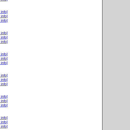
 info]
 info]
 info]
 info]
 info]
 info]
 info]
 info]
 info]
 info]
 info]
 info]
 info]
 info]
 info]
 info]
 info]
 info]