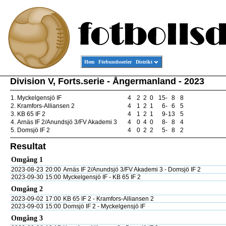
Hem
Förbundsserier
Distrikt
Division V, Forts.serie - Ångermanland - 2023
1.
Myckelgensjö IF
4
2
2
0
15
-
8
8
2.
Kramfors-Alliansen 2
4
1
2
1
6
-
6
5
3.
KB 65 IF 2
4
1
2
1
9
-
13
5
4.
Arnäs IF 2/Anundsjö 3/FV Akademi 3
4
0
4
0
8
-
8
4
5.
Domsjö IF 2
4
0
2
2
5
-
8
2
Resultat
Omgång 1
2023-08-23
20:00
Arnäs IF 2/Anundsjö 3/FV Akademi 3 - Domsjö IF 2
2023-09-30
15:00
Myckelgensjö IF - KB 65 IF 2
Omgång 2
2023-09-02
17:00
KB 65 IF 2 - Kramfors-Alliansen 2
2023-09-03
15:00
Domsjö IF 2 - Myckelgensjö IF
Omgång 3